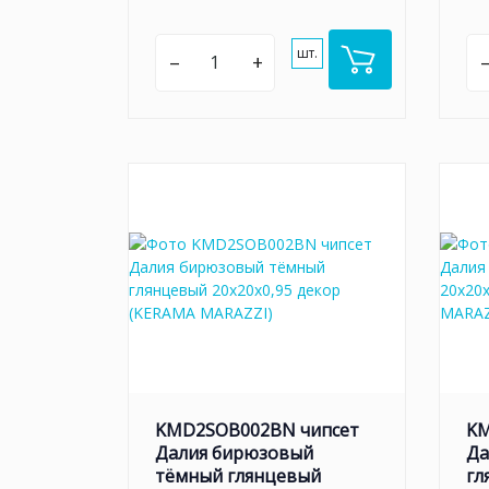
шт.
–
+
KMD2SOB002BN чипсет
KM
Далия бирюзовый
Да
тёмный глянцевый
гл