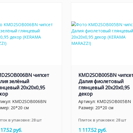
D2SOB006BN чипсет
KMD2SOB005BN чипсе
лия зелёный
Далия фиолетовый
янцевый 20x20x0,95
глянцевый 20x20x0,95
кор
декор
тикул:
KMD2SOB006BN
Артикул:
KMD2SOB005BN
змер: 20*20 см
Размер: 20*20 см
иток в упаковке:
28
шт
Плиток в упаковке:
28
шт
117.52 руб.
1 117.52 руб.