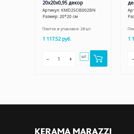
20x20x0,95 декор
де
Артикул:
KMD2SOB002BN
Ар
Размер: 20*20 см
Ра
Плиток в упаковке:
28
шт
Пл
1 117.52 руб.
1 
шт.
–
+