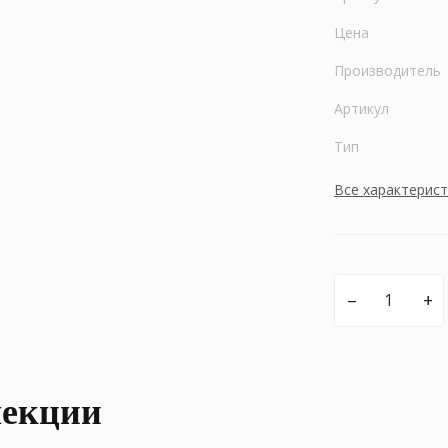
Цена
Производитель
Артикул
Тип
Все характерис
–
+
лекции