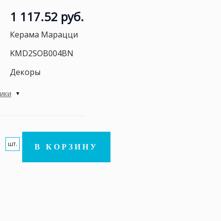
1 117.52 руб.
Керама Марацци
KMD2SOB004BN
Декоры
тики
шт.
В КОРЗИНУ