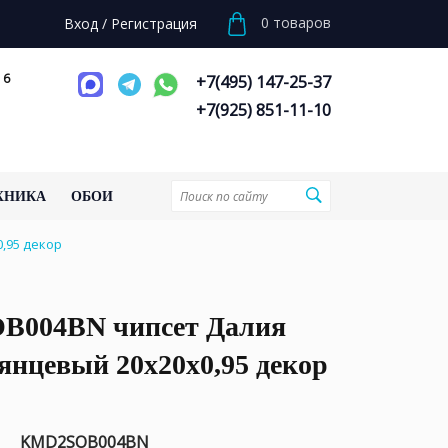
0
товаров
Вход
/
Регистрация
 6
+7(495) 147-25-37
+7(925) 851-11-10
ХНИКА
ОБОИ
,95 декор
004BN чипсет Далия
янцевый 20x20x0,95 декор
KMD2SOB004BN