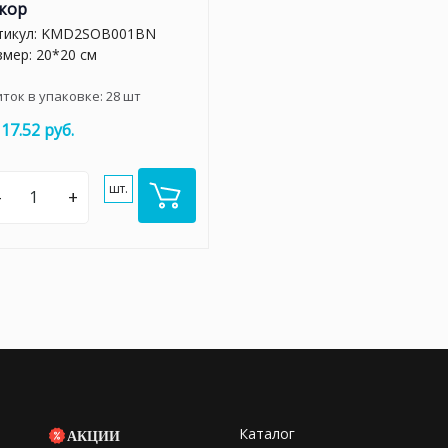
кор
тикул:
KMD2SOB001BN
змер: 20*20 см
иток в упаковке:
28
шт
117.52 руб.
шт.
–
+
Каталог
АКЦИИ