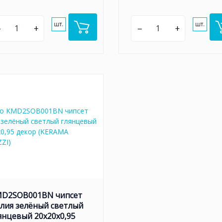
шт.
шт.
–
+
–
+
D2SOB001BN чипсет
лия зелёный светлый
янцевый 20x20x0,95