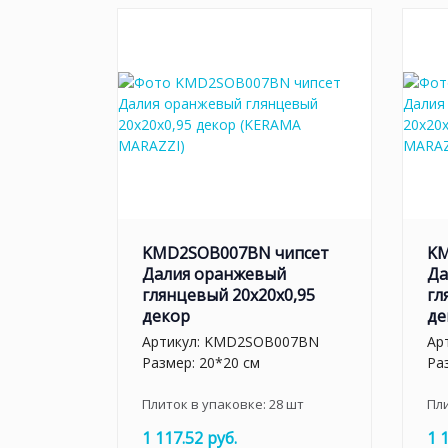
KMD2SOB007BN чипсет
KM
Далия оранжевый
Да
глянцевый 20x20x0,95
гл
декор
де
Артикул:
KMD2SOB007BN
Ар
Размер: 20*20 см
Ра
Плиток в упаковке:
28
шт
Пл
1 117.52 руб.
1 