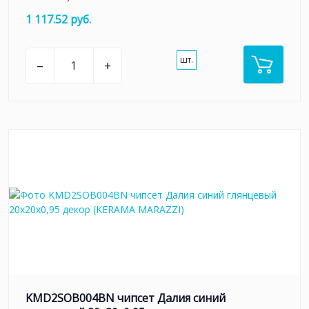
1 117.52 руб.
шт.
–
+
KMD2SOB004BN чипсет Далия синий