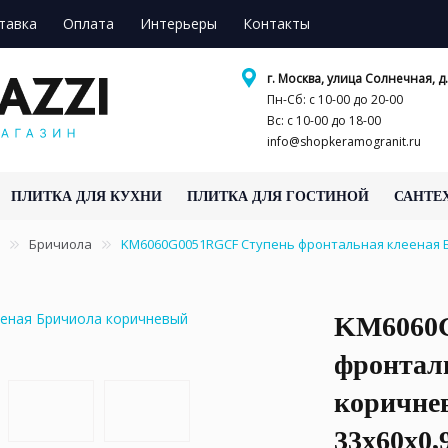
тавка
Оплата
Интерьеры
Контакты
г. Москва, улица Солнечная, д.
Пн-Сб: с 10-00 до 20-00
Вс: с 10-00 до 18-00
info@shopkeramogranit.ru
ПЛИТКА ДЛЯ КУХНИ
ПЛИТКА ДЛЯ ГОСТИНОЙ
САНТЕ
Бричиола
KM6060G0051RGCF Ступень фронтальная клееная 
KM6060G
фронтал
коричне
33x60x0,