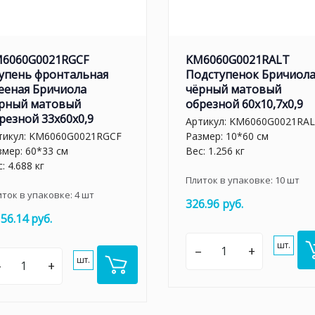
6060G0021RGCF
KM6060G0021RALT
упень фронтальная
Подступенок Бричиол
ееная Бричиола
чёрный матовый
рный матовый
обрезной 60x10,7x0,9
резной 33x60x0,9
Артикул:
KM6060G0021RA
тикул:
KM6060G0021RGCF
Размер: 10*60 см
змер: 60*33 см
Вес: 1.256 кг
: 4.688 кг
Плиток в упаковке:
10
шт
иток в упаковке:
4
шт
326.96 руб.
156.14 руб.
шт.
–
+
шт.
–
+