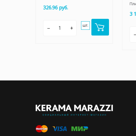
Пл
326.96 руб.
3 
шт.
–
+