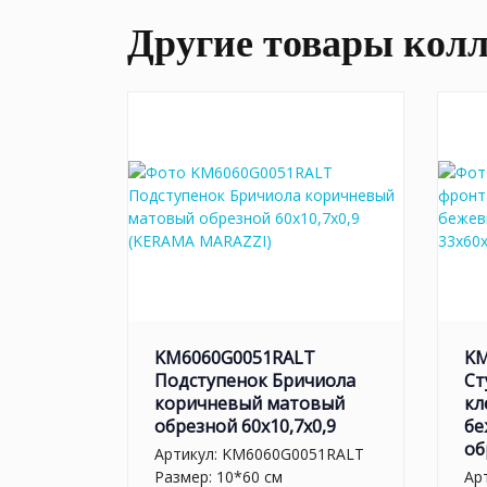
Другие товары кол
KM6060G0051RALT
KM
Подступенок Бричиола
Ст
коричневый матовый
кл
обрезной 60x10,7x0,9
бе
об
Артикул:
KM6060G0051RALT
Размер: 10*60 см
Ар