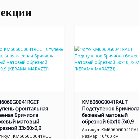
лекции
6060G0041RGCF
KM6060G0041RALT
упень фронтальная
Подступенок Бричиол
ееная Бричиола
бежевый матовый
жевый матовый
обрезной 60x10,7x0,9
резной 33x60x0,9
Артикул:
KM6060G0041RA
тикул:
KM6060G0041RGCF
Размер: 10*60 см