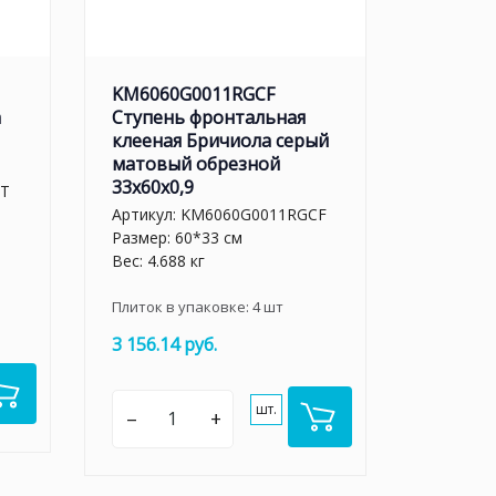
KM6060G0011RGCF
а
Ступень фронтальная
клееная Бричиола серый
матовый обрезной
33x60x0,9
LT
Артикул:
KM6060G0011RGCF
Размер: 60*33 см
Вес: 4.688 кг
Плиток в упаковке:
4
шт
3 156.14 руб.
шт.
–
+