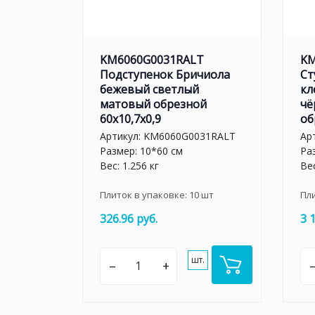
KM6060G0031RALT
KM
Подступенок Бричиола
Ст
бежевый светлый
кл
матовый обрезной
чё
60x10,7x0,9
об
Артикул:
KM6060G0031RALT
Ар
Размер: 10*60 см
Ра
Вес: 1.256 кг
Вес
Плиток в упаковке:
10
шт
Пл
326.96 руб.
3 
шт.
–
+