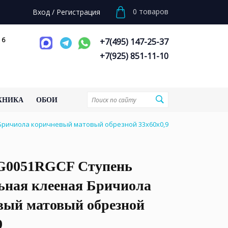
0
товаров
Вход
/
Регистрация
 6
+7(495) 147-25-37
+7(925) 851-11-10
ХНИКА
ОБОИ
Бричиола коричневый матовый обрезной 33x60x0,9
0051RGCF Ступень
ьная клееная Бричиола
вый матовый обрезной
9