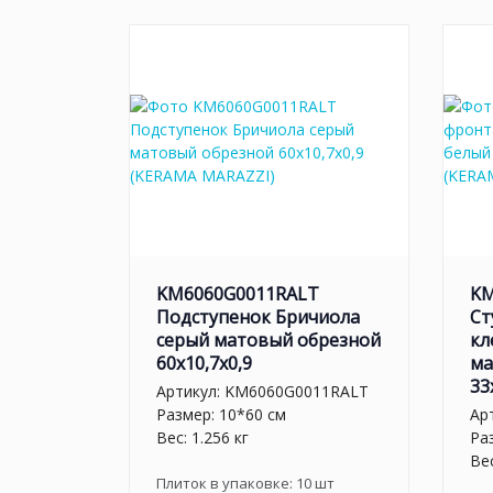
KM6060G0011RALT
KM
Подступенок Бричиола
Ст
серый матовый обрезной
кл
60x10,7x0,9
ма
33
Артикул:
KM6060G0011RALT
Размер: 10*60 см
Ар
Вес: 1.256 кг
Ра
Вес
Плиток в упаковке:
10
шт