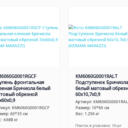
6060G0001RGCF
KM6060G0001RALT
упень фронтальная
Подступенок Бричиол
ееная Бричиола белый
белый матовый обрез
товый обрезной
60x10,7x0,9
x60x0,9
Артикул:
KM6060G0001RA
тикул:
KM6060G0001RGCF
Размер: 10*60 см
змер: 60*33 см
Вес: 1.256 кг
: 4.688 кг
Плиток в упаковке:
10
шт