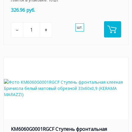
Плиток в упаковке:
10
шт
326.96 руб.
шт.
–
+
KM6060G0001RGCF Ступень фронтальная