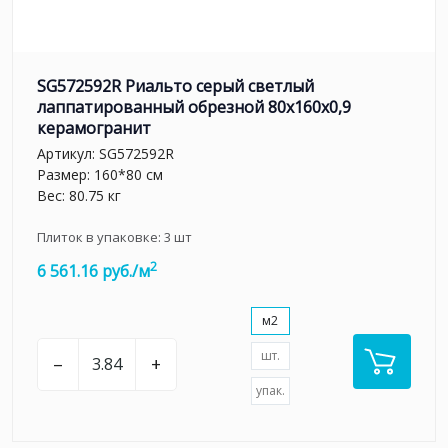
SG572592R Риальто серый светлый
лаппатированный обрезной 80x160x0,9
керамогранит
Артикул:
SG572592R
Размер: 160*80 см
Вес: 80.75 кг
Плиток в упаковке:
3
шт
2
6 561.16 руб./м
м2
шт.
–
+
упак.