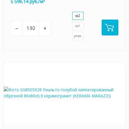
2
5 596.14 руб./м
м2
шт.
–
+
упак.