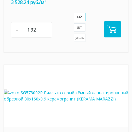
2
3 528.24 руб./м
м2
шт.
–
+
упак.