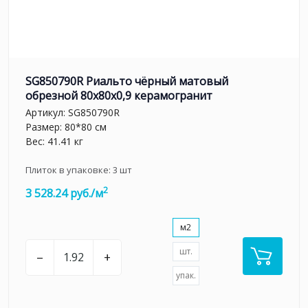
SG850790R Риальто чёрный матовый
обрезной 80x80x0,9 керамогранит
Артикул:
SG850790R
Размер: 80*80 см
Вес: 41.41 кг
Плиток в упаковке:
3
шт
2
3 528.24 руб./м
м2
шт.
–
+
упак.