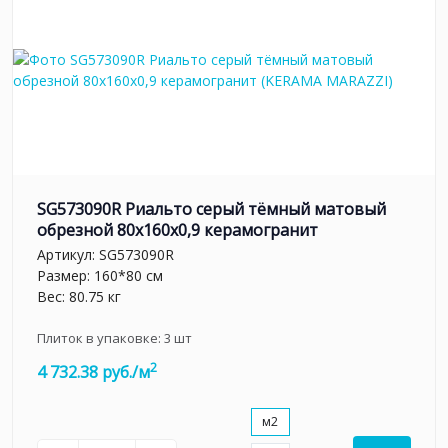
SG573090R Риальто серый тёмный матовый
обрезной 80x160x0,9 керамогранит
Артикул:
SG573090R
Размер: 160*80 см
Вес: 80.75 кг
Плиток в упаковке:
3
шт
2
4 732.38 руб./м
м2