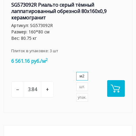
SG573092R Риальто серый тёмный
лаппатированный обрезной 80x160x0,9
керамогранит
Артикул:
SG573092R
Размер: 160*80 см
Вес: 80.75 кг
Плиток в упаковке:
3
шт
2
6 561.16 руб./м
м2
шт.
–
+
упак.