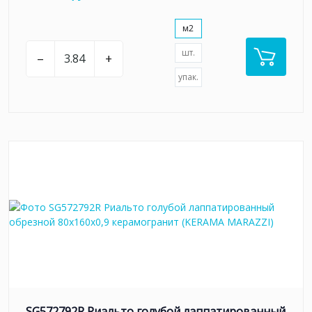
м2
шт.
–
+
упак.
SG572792R Риальто голубой лаппатированный