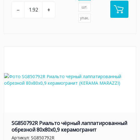
шт.
–
+
упак.
SG850792R Риальто чёрный лаппатированный
обрезной 80x80x0,9 керамогранит
Артикул:
SG850792R