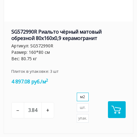
SG572990R Риальто чёрный матовый
обрезной 80x160x0,9 керамогранит
Артикул:
SG572990R
Размер: 160*80 см
Вес: 80.75 кг
Плиток в упаковке:
3
шт
2
4 897.08 руб./м
м2
шт.
–
+
упак.