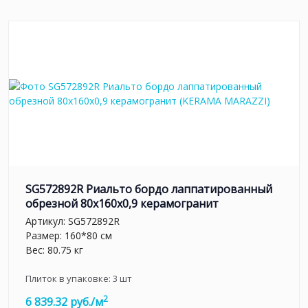
SG572892R Риальто бордо лаппатированный
обрезной 80x160x0,9 керамогранит
Артикул:
SG572892R
Размер: 160*80 см
Вес: 80.75 кг
Плиток в упаковке:
3
шт
2
6 839.32 руб./м