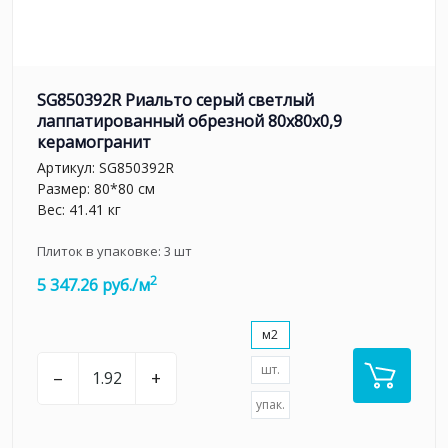
SG850392R Риальто серый светлый
лаппатированный обрезной 80x80x0,9
керамогранит
Артикул:
SG850392R
Размер: 80*80 см
Вес: 41.41 кг
Плиток в упаковке:
3
шт
2
5 347.26 руб./м
м2
шт.
–
+
упак.