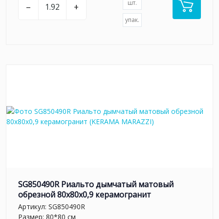
шт.
–
+
упак.
SG850490R Риальто дымчатый матовый
обрезной 80x80x0,9 керамогранит
Артикул:
SG850490R
Размер: 80*80 см