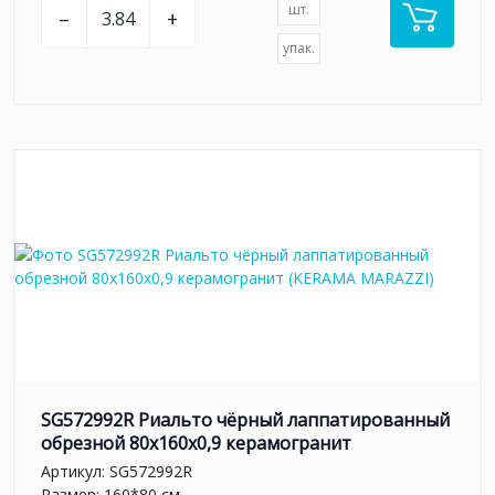
шт.
–
+
упак.
SG572992R Риальто чёрный лаппатированный
обрезной 80x160x0,9 керамогранит
Артикул:
SG572992R
Размер: 160*80 см