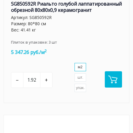
SG850592R Риальто голубой лаппатированный
обрезной 80x80x0,9 керамогранит
Артикул:
SG850592R
Размер: 80*80 см
Вес: 41.41 кг
Плиток в упаковке:
3
шт
2
5 347.26 руб./м
м2
шт.
–
+
упак.