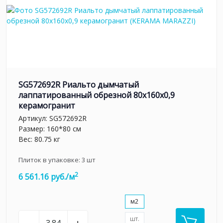
SG572692R Риальто дымчатый
лаппатированный обрезной 80x160x0,9
керамогранит
Артикул:
SG572692R
Размер: 160*80 см
Вес: 80.75 кг
Плиток в упаковке:
3
шт
2
6 561.16 руб./м
м2
шт.
–
+