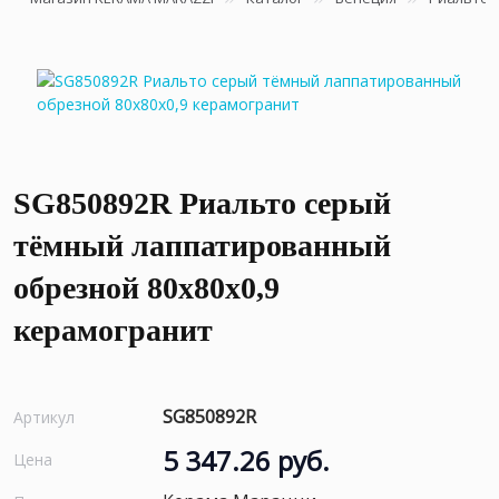
SG850892R Риальто серый
тёмный лаппатированный
обрезной 80x80x0,9
керамогранит
SG850892R
Артикул
5 347.26 руб.
Цена