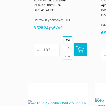
Артикул:
SG850390R
Размер: 80*80 см
Ар
Вес: 41.41 кг
Ра
Вес
Плиток в упаковке:
3
шт
Пл
2
3 528.24 руб./м
6 
м2
шт.
–
+
упак.