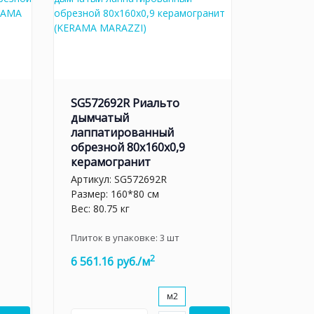
SG572692R Риальто
дымчатый
лаппатированный
обрезной 80x160x0,9
керамогранит
Артикул:
SG572692R
Размер: 160*80 см
Вес: 80.75 кг
Плиток в упаковке:
3
шт
2
6 561.16 руб./м
м2