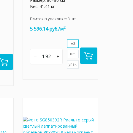
Размер: 80*80 см
Вес: 41.41 кг
Плиток в упаковке:
3
шт
2
5 596.14 руб./м
м2
шт.
–
+
упак.