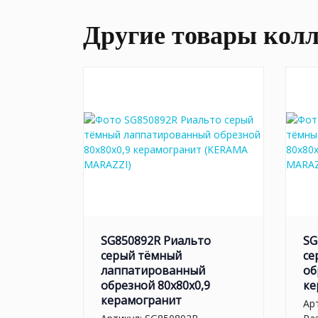
Другие товары кол
SG850892R Риальто
SG
серый тёмный
се
лаппатированный
об
обрезной 80x80x0,9
ке
керамогранит
Ар