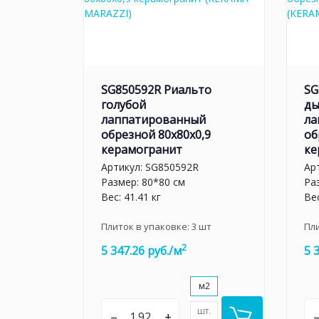
SG850592R Риальто
SG
голубой
ды
лаппатированный
ла
обрезной 80x80x0,9
об
керамогранит
ке
Артикул:
SG850592R
Ар
Размер: 80*80 см
Ра
Вес: 41.41 кг
Вес
Плиток в упаковке:
3
шт
Пл
2
5 347.26 руб./м
5 
м2
шт.
–
+