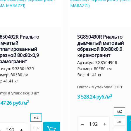
850492R Риальто
SG850490R Риальто
мчатый
дымчатый матовый
ппатированный
обрезной 80x80x0,9
резной 80x80x0,9
керамогранит
рамогранит
Артикул:
SG850490R
тикул:
SG850492R
Размер: 80*80 см
змер: 80*80 см
Вес: 41.41 кг
: 41.41 кг
Плиток в упаковке:
3
шт
иток в упаковке:
3
шт
2
3 528.24 руб./м
2
347.26 руб./м
м2
м2
шт.
–
+
шт.
–
+