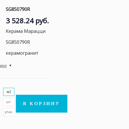
SG850790R
3 528.24 руб.
Керама Марацци
SG850790R
керамогранит
тики
м2
шт.
В КОРЗИНУ
упак.