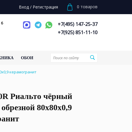
0
товаров
Вход
/
Регистрация
 6
+7(495) 147-25-37
+7(925) 851-11-10
ХНИКА
ОБОИ
0x0,9 керамогранит
0R Риальто чёрный
обрезной 80x80x0,9
ранит