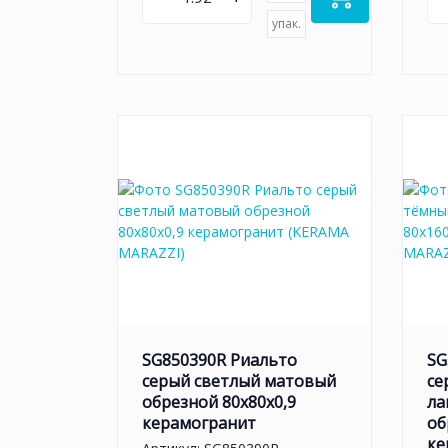
упак.
SG850390R Риальто
SG
серый светлый матовый
се
обрезной 80x80x0,9
ла
керамогранит
об
ке