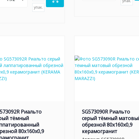
упак.
упак.
573092R Риальто
SG573090R Риальто
рый тёмный
серый тёмный матовы
ппатированный
обрезной 80x160x0,9
резной 80x160x0,9
керамогранит
рамогранит