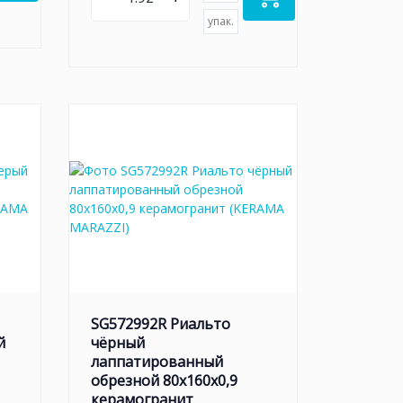
упак.
SG572992R Риальто
й
чёрный
лаппатированный
обрезной 80x160x0,9
керамогранит