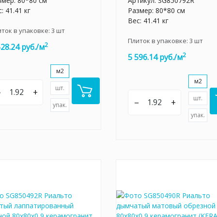
змер: 80*80 см
Артикул:
SG850792R
: 41.41 кг
Размер: 80*80 см
Вес: 41.41 кг
иток в упаковке:
3
шт
Плиток в упаковке:
3
шт
2
528.24 руб./м
2
5 596.14 руб./м
м2
м2
шт.
–
+
шт.
–
+
упак.
упак.