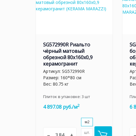
SG572990R Риальто
SG
чёрный матовый
бо
обрезной 80x160x0,9
об
керамогранит
ке
Артикул:
SG572990R
Ар
Размер: 160*80 см
Ра
Вес: 80.75 кг
Вес
Плиток в упаковке:
3
шт
Пл
2
4 897.08 руб./м
6 
м2
шт.
–
+