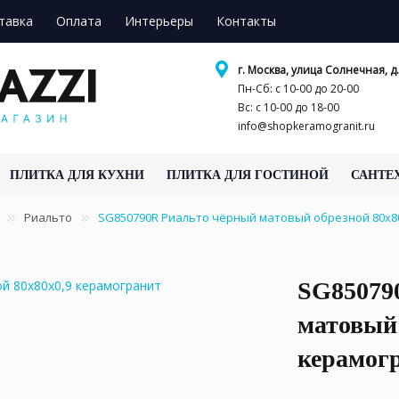
тавка
Оплата
Интерьеры
Контакты
г. Москва, улица Солнечная, д.
Пн-Сб: с 10-00 до 20-00
Вс: с 10-00 до 18-00
info@shopkeramogranit.ru
ПЛИТКА ДЛЯ КУХНИ
ПЛИТКА ДЛЯ ГОСТИНОЙ
САНТЕ
Риальто
SG850790R Риальто чёрный матовый обрезной 80x8
SG85079
матовый 
керамог