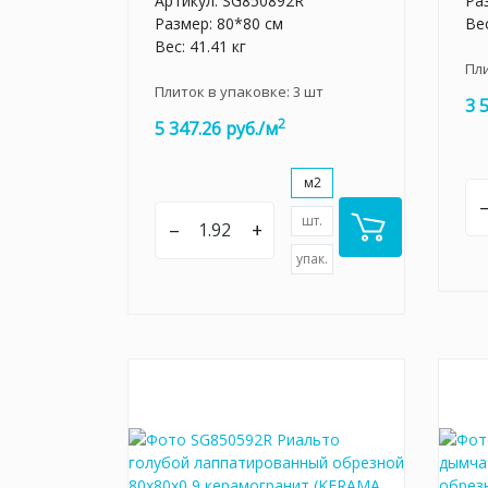
Артикул:
SG850892R
Ра
Размер: 80*80 см
Вес
Вес: 41.41 кг
Пл
Плиток в упаковке:
3
шт
3 
2
5 347.26 руб./м
м2
шт.
–
+
упак.