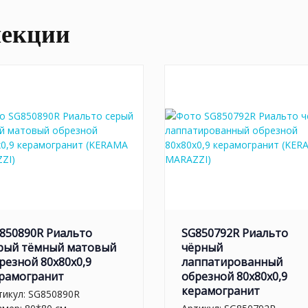
лекции
850890R Риальто
SG850792R Риальто
рый тёмный матовый
чёрный
резной 80x80x0,9
лаппатированный
рамогранит
обрезной 80x80x0,9
керамогранит
тикул:
SG850890R