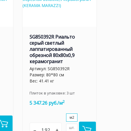
SG850392R Риальто
серый светлый
лаппатированный
обрезной 80x80x0,9
керамогранит
Артикул:
SG850392R
Размер: 80*80 см
Вес: 41.41 кг
Плиток в упаковке:
3
шт
2
5 347.26 руб./м
м2
шт.
–
+