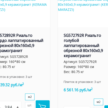
572892R Риальто
SG572792R Риальто
рдо лаппатированный
голубой
резной 80x160x0,9
лаппатированный
рамогранит
обрезной 80x160x0,9
керамогранит
тикул:
SG572892R
змер: 160*80 см
Артикул:
SG572792R
: 80.75 кг
Размер: 160*80 см
Вес: 80.75 кг
иток в упаковке:
3
шт
Плиток в упаковке:
3
шт
2
839.32 руб./м
2
6 561.16 руб./м
м2
м2
шт.
–
+