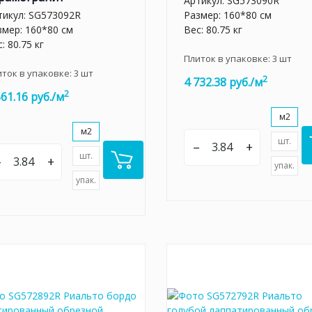
Артикул:
SG573090R
тикул:
SG573092R
Размер: 160*80 см
змер: 160*80 см
Вес: 80.75 кг
: 80.75 кг
Плиток в упаковке:
3
шт
иток в упаковке:
3
шт
2
4 732.38 руб./м
2
561.16 руб./м
м2
м2
шт.
–
+
шт.
–
+
упак.
упак.