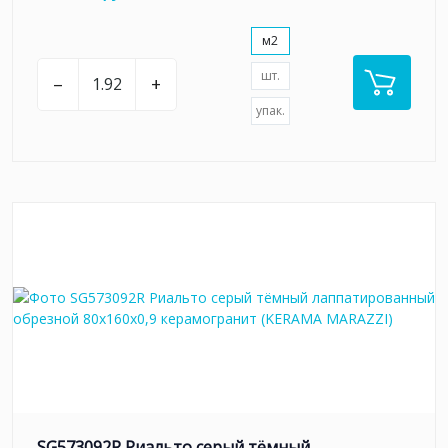
м2
шт.
–
+
упак.
SG573092R Риальто серый тёмный