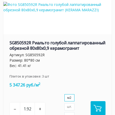
SG850592R Риальто голубой лаппатированный
обрезной 80x80x0,9 керамогранит
Артикул:
SG850592R
Размер: 80*80 см
Вес: 41.41 кг
Плиток в упаковке:
3
шт
2
5 347.26 руб./м
м2
шт.
–
+