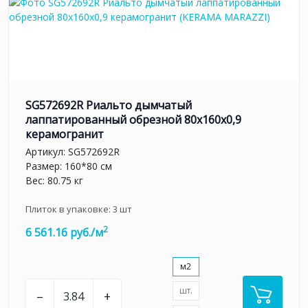
SG572692R Риальто дымчатый
лаппатированный обрезной 80x160x0,9
керамогранит
Артикул:
SG572692R
Размер: 160*80 см
Вес: 80.75 кг
Плиток в упаковке:
3
шт
2
6 561.16 руб./м
м2
шт.
–
+