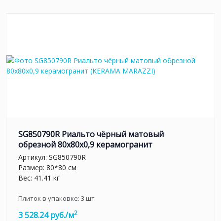
SG850790R Риальто чёрный матовый
обрезной 80x80x0,9 керамогранит
Артикул:
SG850790R
Размер: 80*80 см
Вес: 41.41 кг
Плиток в упаковке:
3
шт
2
3 528.24 руб./м