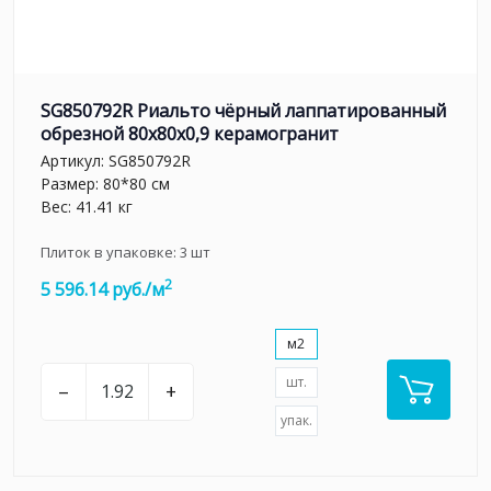
SG850792R Риальто чёрный лаппатированный
обрезной 80x80x0,9 керамогранит
Артикул:
SG850792R
Размер: 80*80 см
Вес: 41.41 кг
Плиток в упаковке:
3
шт
2
5 596.14 руб./м
м2
шт.
–
+
упак.