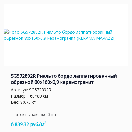
SG572892R Риальто бордо лаппатированный
обрезной 80x160x0,9 керамогранит
Артикул:
SG572892R
Размер: 160*80 см
Вес: 80.75 кг
Плиток в упаковке:
3
шт
2
6 839.32 руб./м