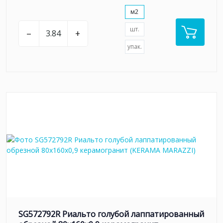
м2
шт.
–
+
упак.
SG572792R Риальто голубой лаппатированный