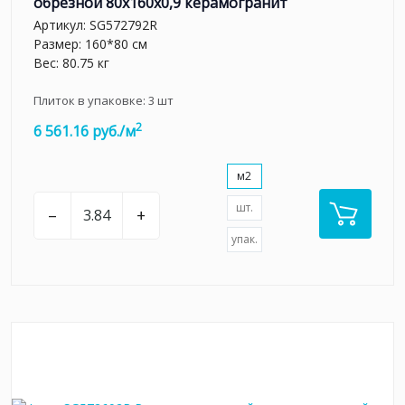
обрезной 80x160x0,9 керамогранит
Артикул:
SG572792R
Размер: 160*80 см
Вес: 80.75 кг
Плиток в упаковке:
3
шт
2
6 561.16 руб./м
м2
шт.
–
+
упак.