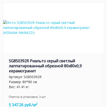
SG850392R Риальто серый светлый
лаппатированный обрезной 80x80x0,9
керамогранит
Артикул:
SG850392R
Размер: 80*80 см
Вес: 41.41 кг
Плиток в упаковке:
3
шт
2
5 347.26 руб./м