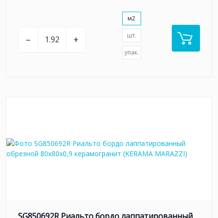
м2
шт.
–
+
упак.
SG850692R Риальто бордо лаппатированный