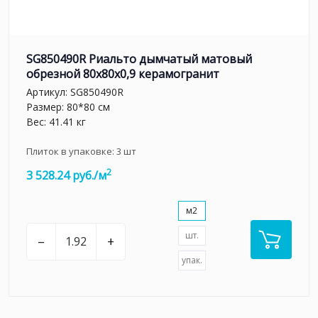
SG850490R Риальто дымчатый матовый
обрезной 80x80x0,9 керамогранит
Артикул:
SG850490R
Размер: 80*80 см
Вес: 41.41 кг
Плиток в упаковке:
3
шт
2
3 528.24 руб./м
м2
шт.
–
+
упак.