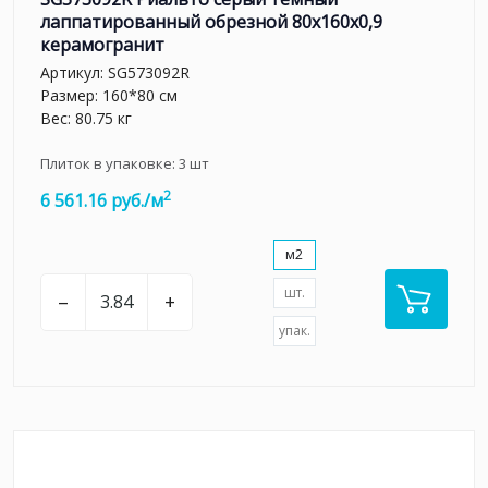
лаппатированный обрезной 80x160x0,9
керамогранит
Артикул:
SG573092R
Размер: 160*80 см
Вес: 80.75 кг
Плиток в упаковке:
3
шт
2
6 561.16 руб./м
м2
шт.
–
+
упак.