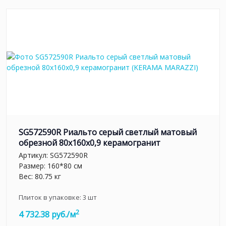
SG572590R Риальто серый светлый матовый
обрезной 80x160x0,9 керамогранит
Артикул:
SG572590R
Размер: 160*80 см
Вес: 80.75 кг
Плиток в упаковке:
3
шт
2
4 732.38 руб./м