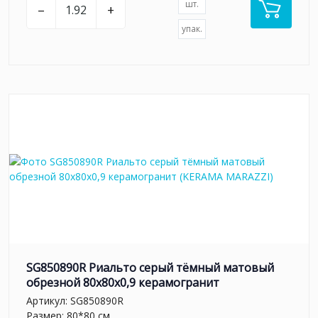
шт.
–
+
упак.
SG850890R Риальто серый тёмный матовый
обрезной 80x80x0,9 керамогранит
Артикул:
SG850890R
Размер: 80*80 см