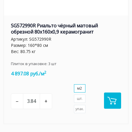
SG572990R Риальто чёрный матовый
обрезной 80x160x0,9 керамогранит
Артикул:
SG572990R
Размер: 160*80 см
Вес: 80.75 кг
Плиток в упаковке:
3
шт
2
4 897.08 руб./м
м2
шт.
–
+
упак.