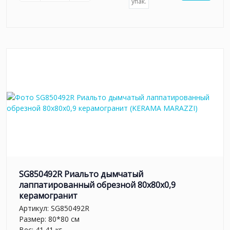
упак.
SG850492R Риальто дымчатый
лаппатированный обрезной 80x80x0,9
керамогранит
Артикул:
SG850492R
Размер: 80*80 см
Вес: 41.41 кг