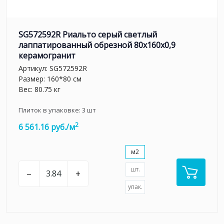
SG572592R Риальто серый светлый
лаппатированный обрезной 80x160x0,9
керамогранит
Артикул:
SG572592R
Размер: 160*80 см
Вес: 80.75 кг
Плиток в упаковке:
3
шт
2
6 561.16 руб./м
м2
шт.
–
+
упак.