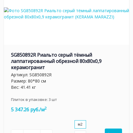
SG850892R Риальто серый тёмный
лаппатированный обрезной 80x80x0,9
керамогранит
Артикул:
SG850892R
Размер: 80*80 см
Вес: 41.41 кг
Плиток в упаковке:
3
шт
2
5 347.26 руб./м
м2