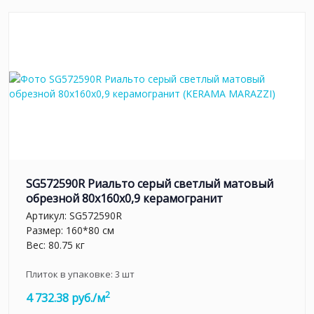
SG572590R Риальто серый светлый матовый
обрезной 80x160x0,9 керамогранит
Артикул:
SG572590R
Размер: 160*80 см
Вес: 80.75 кг
Плиток в упаковке:
3
шт
2
4 732.38 руб./м