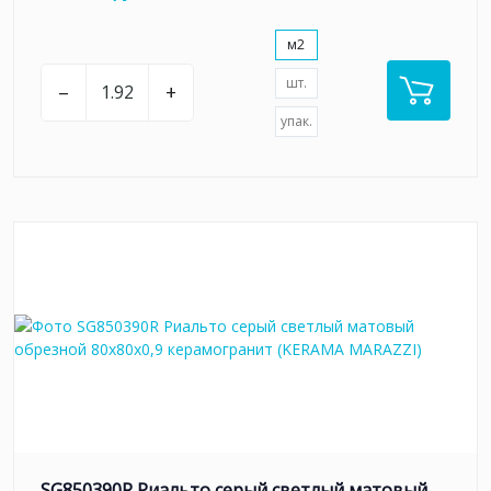
м2
шт.
–
+
упак.
SG850390R Риальто серый светлый матовый