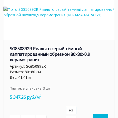
SG850892R Риальто серый тёмный
лаппатированный обрезной 80x80x0,9
керамогранит
Артикул:
SG850892R
Размер: 80*80 см
Вес: 41.41 кг
Плиток в упаковке:
3
шт
2
5 347.26 руб./м
м2