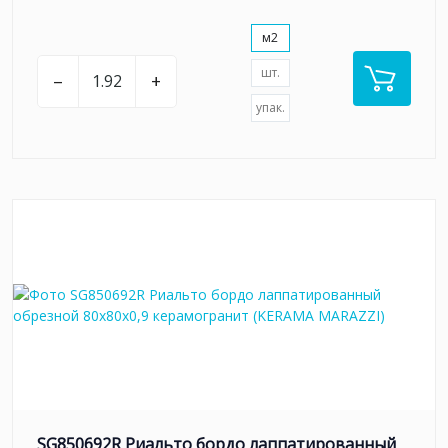
м2
шт.
–
+
упак.
SG850692R Риальто бордо лаппатированный