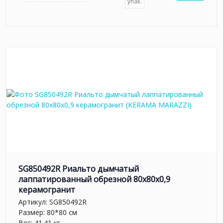
упак.
SG850492R Риальто дымчатый
лаппатированный обрезной 80x80x0,9
керамогранит
Артикул:
SG850492R
Размер: 80*80 см
Вес: 41.41 кг