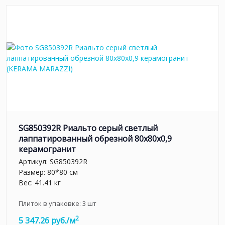
SG850392R Риальто серый светлый
лаппатированный обрезной 80x80x0,9
керамогранит
Артикул:
SG850392R
Размер: 80*80 см
Вес: 41.41 кг
Плиток в упаковке:
3
шт
2
5 347.26 руб./м