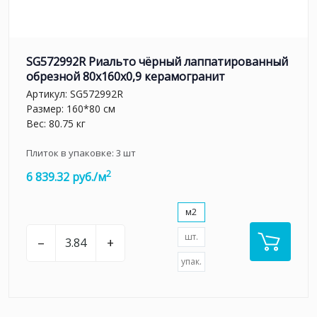
SG572992R Риальто чёрный лаппатированный
обрезной 80x160x0,9 керамогранит
Артикул:
SG572992R
Размер: 160*80 см
Вес: 80.75 кг
Плиток в упаковке:
3
шт
2
6 839.32 руб./м
м2
шт.
–
+
упак.