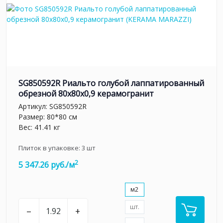
SG850592R Риальто голубой лаппатированный
обрезной 80x80x0,9 керамогранит
Артикул:
SG850592R
Размер: 80*80 см
Вес: 41.41 кг
Плиток в упаковке:
3
шт
2
5 347.26 руб./м
м2
шт.
–
+