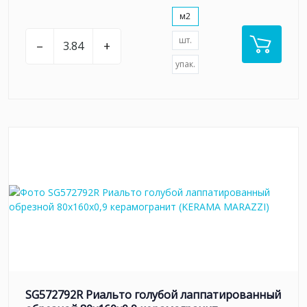
м2
шт.
–
+
упак.
SG572792R Риальто голубой лаппатированный