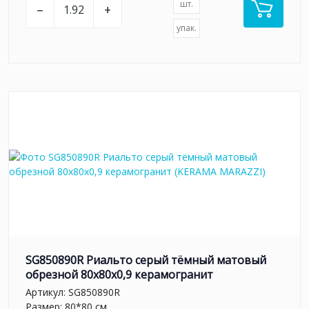
шт.
–
+
упак.
SG850890R Риальто серый тёмный матовый
обрезной 80x80x0,9 керамогранит
Артикул:
SG850890R
Размер: 80*80 см