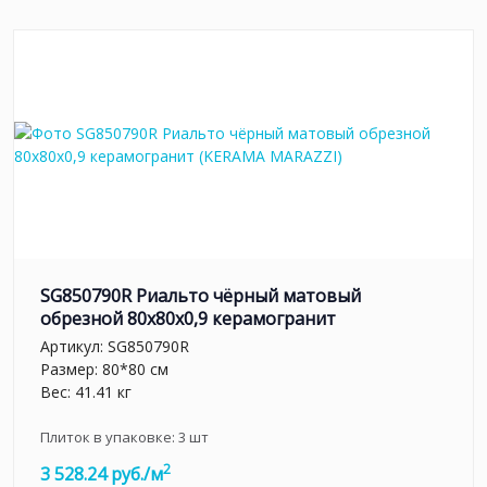
SG850790R Риальто чёрный матовый
обрезной 80x80x0,9 керамогранит
Артикул:
SG850790R
Размер: 80*80 см
Вес: 41.41 кг
Плиток в упаковке:
3
шт
2
3 528.24 руб./м