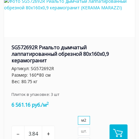
SG572692R Риальто дымчатый
лаппатированный обрезной 80x160x0,9
керамогранит
Артикул:
SG572692R
Размер: 160*80 см
Вес: 80.75 кг
Плиток в упаковке:
3
шт
2
6 561.16 руб./м
м2
шт.
–
+