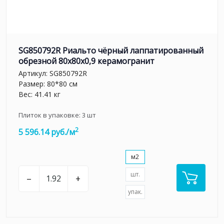
SG850792R Риальто чёрный лаппатированный
обрезной 80x80x0,9 керамогранит
Артикул:
SG850792R
Размер: 80*80 см
Вес: 41.41 кг
Плиток в упаковке:
3
шт
2
5 596.14 руб./м
м2
шт.
–
+
упак.