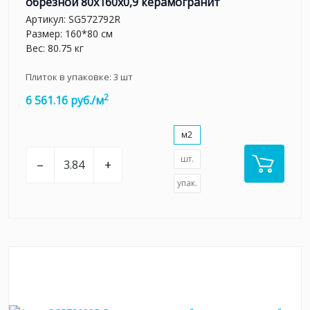
обрезной 80x160x0,9 керамогранит
Артикул:
SG572792R
Размер: 160*80 см
Вес: 80.75 кг
Плиток в упаковке:
3
шт
2
6 561.16 руб./м
м2
шт.
–
+
упак.