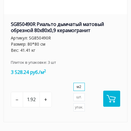
SG850490R Риальто дымчатый матовый
обрезной 80x80x0,9 керамогранит
Артикул:
SG850490R
Размер: 80*80 см
Вес: 41.41 кг
Плиток в упаковке:
3
шт
2
3 528.24 руб./м
м2
шт.
–
+
упак.