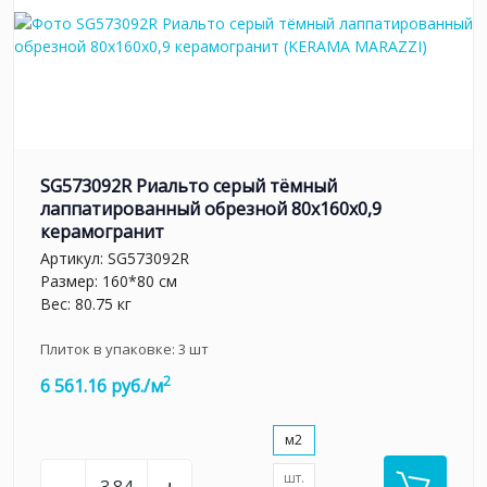
SG573092R Риальто серый тёмный
лаппатированный обрезной 80x160x0,9
керамогранит
Артикул:
SG573092R
Размер: 160*80 см
Вес: 80.75 кг
Плиток в упаковке:
3
шт
2
6 561.16 руб./м
м2
шт.