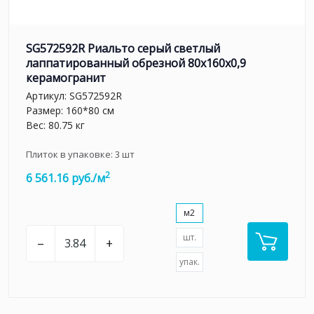
SG572592R Риальто серый светлый
лаппатированный обрезной 80x160x0,9
керамогранит
Артикул:
SG572592R
Размер: 160*80 см
Вес: 80.75 кг
Плиток в упаковке:
3
шт
2
6 561.16 руб./м
м2
шт.
–
+
упак.