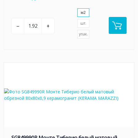
м2
шт.
–
+
упак.
SG849990R Монте Тиберио белый матовый