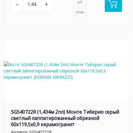
шт.
–
+
упак.
SG540722R (1,434м 2пл) Монте Тиберио серый
светлый лаппатированный обрезной
60x119,5x0,9 керамогранит
Артикул:
SG540722R