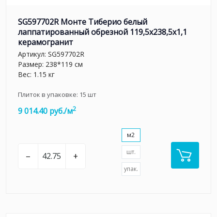
SG597702R Монте Тиберио белый
лаппатированный обрезной 119,5x238,5x1,1
керамогранит
Артикул:
SG597702R
Размер: 238*119 см
Вес: 1.15 кг
Плиток в упаковке:
15
шт
2
9 014.40 руб./м
м2
шт.
–
+
упак.