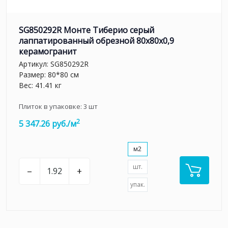
SG850292R Монте Тиберио серый
лаппатированный обрезной 80x80x0,9
керамогранит
Артикул:
SG850292R
Размер: 80*80 см
Вес: 41.41 кг
Плиток в упаковке:
3
шт
2
5 347.26 руб./м
м2
шт.
–
+
упак.