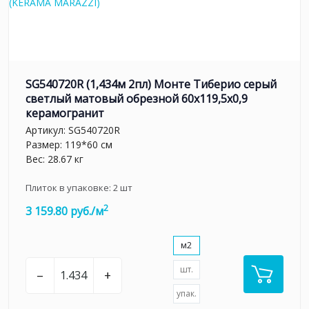
SG540720R (1,434м 2пл) Монте Тиберио серый
светлый матовый обрезной 60x119,5x0,9
керамогранит
Артикул:
SG540720R
Размер: 119*60 см
Вес: 28.67 кг
Плиток в упаковке:
2
шт
2
3 159.80 руб./м
м2
шт.
–
+
упак.