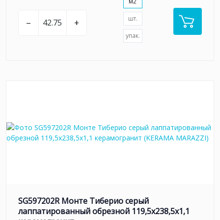
м2
шт.
–
+
упак.
SG597202R Монте Тиберио серый
лаппатированный обрезной 119,5x238,5x1,1