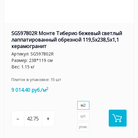
SG597802R Монте Тиберио бежевый светлый
лаппатированный обрезной 119,5x238,5x1,1
керамогранит
Артикул:
SG597802R
Размер: 238*119 см
Вес: 1.15 кг
Плиток в упаковке:
15
шт
2
9 014.40 руб./м
м2
шт.
–
+
упак.