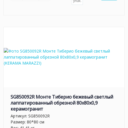
упак.
SG850092R Монте Тиберио бежевый светлый
лаппатированный обрезной 80x80x0,9
керамогранит
Артикул:
SG850092R
Размер: 80*80 см
Вес: 41.41 кг