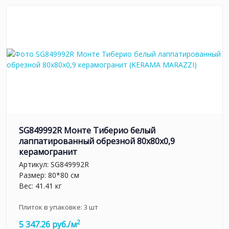
SG849992R Монте Тиберио белый
лаппатированный обрезной 80x80x0,9
керамогранит
Артикул:
SG849992R
Размер: 80*80 см
Вес: 41.41 кг
Плиток в упаковке:
3
шт
2
5 347.26 руб./м