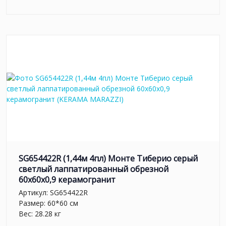
SG654422R (1,44м 4пл) Монте Тиберио серый
светлый лаппатированный обрезной
60x60x0,9 керамогранит
Артикул:
SG654422R
Размер: 60*60 см
Вес: 28.28 кг