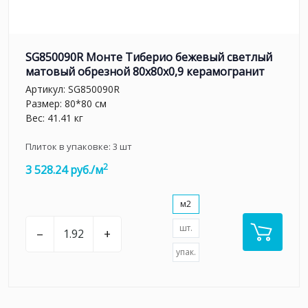
SG850090R Монте Тиберио бежевый светлый
матовый обрезной 80x80x0,9 керамогранит
Артикул:
SG850090R
Размер: 80*80 см
Вес: 41.41 кг
Плиток в упаковке:
3
шт
2
3 528.24 руб./м
м2
шт.
–
+
упак.