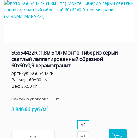
SG654422R (1.8м 5пл) Монте Тиберио серый
светлый лаппатированный обрезной
60x60x0,9 керамогранит
Артикул:
SG654422R
Размер: 60*60 см
Вес: 37.50 кг
Плиток в упаковке:
5
шт
2
3 846.66 руб./м
м2
шт.