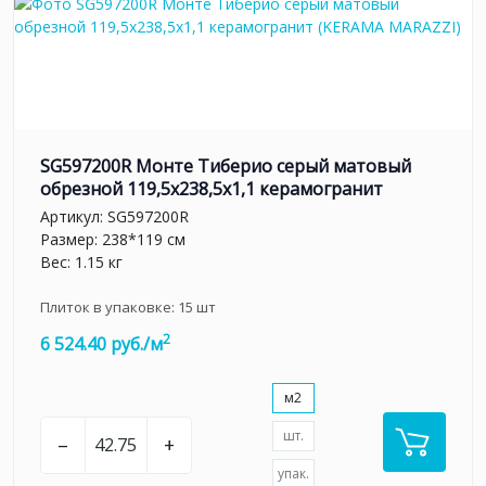
SG597200R Монте Тиберио серый матовый
обрезной 119,5x238,5x1,1 керамогранит
Артикул:
SG597200R
Размер: 238*119 см
Вес: 1.15 кг
Плиток в упаковке:
15
шт
2
6 524.40 руб./м
м2
шт.
–
+
упак.