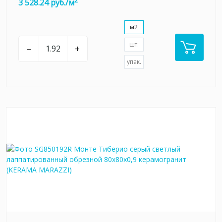
2
3 528.24 руб./м
м2
шт.
–
+
упак.