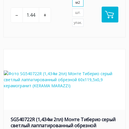
м2
шт.
–
+
упак.
SG540722R (1,434м 2пл) Монте Тиберио серый
светлый лаппатированный обрезной