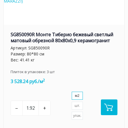
SG850090R Монте Тиберио бежевый светлый
матовый обрезной 80x80x0,9 керамогранит
Артикул:
SG850090R
Размер: 80*80 см
Вес: 41.41 кг
Плиток в упаковке:
3
шт
2
3 528.24 руб./м
м2
шт.
–
+
упак.