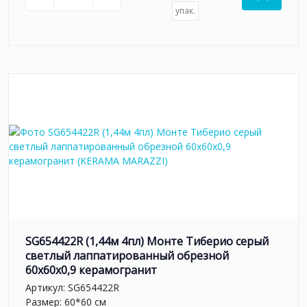
упак.
SG654422R (1,44м 4пл) Монте Тиберио серый
светлый лаппатированный обрезной
60x60x0,9 керамогранит
Артикул:
SG654422R
Размер: 60*60 см