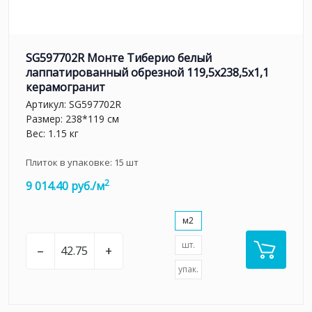
SG597702R Монте Тиберио белый
лаппатированный обрезной 119,5x238,5x1,1
керамогранит
Артикул:
SG597702R
Размер: 238*119 см
Вес: 1.15 кг
Плиток в упаковке:
15
шт
2
9 014.40 руб./м
м2
шт.
–
+
упак.