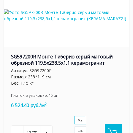
SG597200R Монте Тиберио серый матовый
обрезной 119,5x238,5x1,1 керамогранит
Артикул:
SG597200R
Размер: 238*119 см
Вес: 1.15 кг
Плиток в упаковке:
15
шт
2
6 524.40 руб./м
м2
шт.
–
+