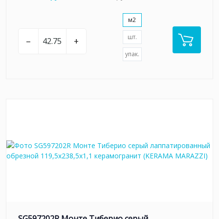
м2
шт.
–
+
упак.
SG597202R Монте Тиберио серый