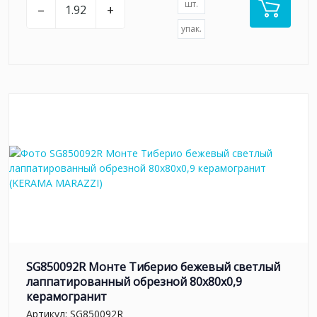
шт.
–
+
упак.
SG850092R Монте Тиберио бежевый светлый
лаппатированный обрезной 80x80x0,9
керамогранит
Артикул:
SG850092R