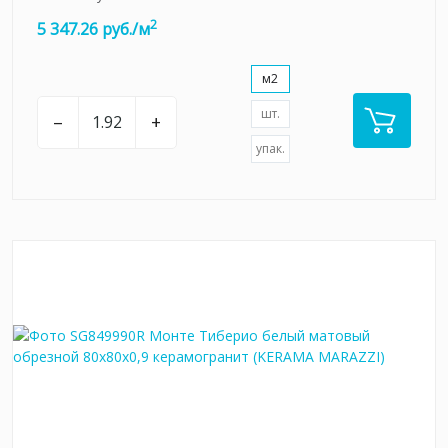
2
5 347.26 руб./м
м2
шт.
–
+
упак.