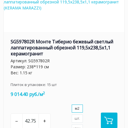
SG597802R Монте Тиберио бежевый светлый
лаппатированный обрезной 119,5x238,5x1,1
керамогранит
Артикул:
SG597802R
Размер: 238*119 см
Вес: 1.15 кг
Плиток в упаковке:
15
шт
2
9 014.40 руб./м
м2
шт.
–
+