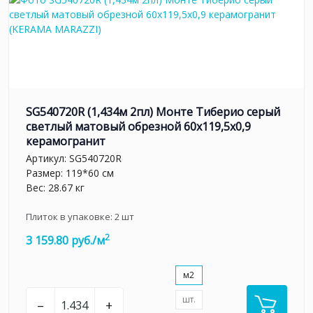
SG540720R (1,434м 2пл) Монте Тиберио серый
светлый матовый обрезной 60x119,5x0,9
керамогранит
Артикул:
SG540720R
Размер: 119*60 см
Вес: 28.67 кг
Плиток в упаковке:
2
шт
2
3 159.80 руб./м
м2
шт.
–
+