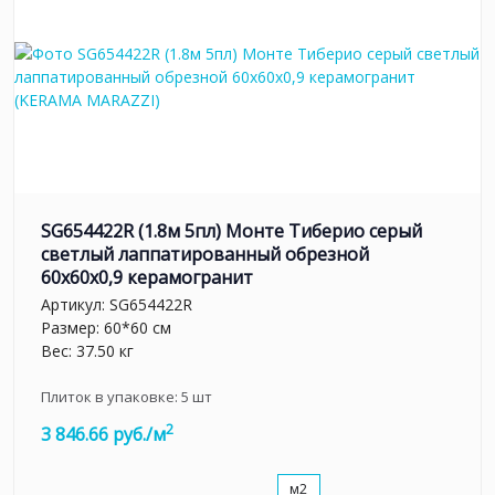
SG654422R (1.8м 5пл) Монте Тиберио серый
светлый лаппатированный обрезной
60x60x0,9 керамогранит
Артикул:
SG654422R
Размер: 60*60 см
Вес: 37.50 кг
Плиток в упаковке:
5
шт
2
3 846.66 руб./м
м2