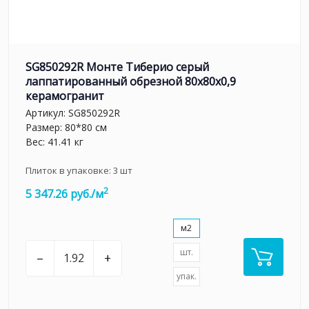
SG850292R Монте Тиберио серый
лаппатированный обрезной 80x80x0,9
керамогранит
Артикул:
SG850292R
Размер: 80*80 см
Вес: 41.41 кг
Плиток в упаковке:
3
шт
2
5 347.26 руб./м
м2
шт.
–
+
упак.