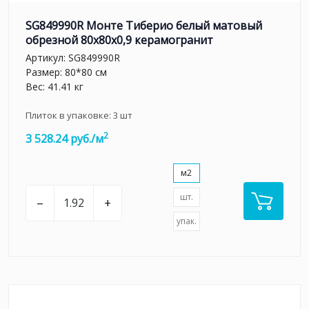
SG849990R Монте Тиберио белый матовый
обрезной 80x80x0,9 керамогранит
Артикул:
SG849990R
Размер: 80*80 см
Вес: 41.41 кг
Плиток в упаковке:
3
шт
2
3 528.24 руб./м
м2
шт.
–
+
упак.