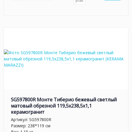
упак.
SG597800R Монте Тиберио бежевый светлый
матовый обрезной 119,5x238,5x1,1
керамогранит
Артикул:
SG597800R
Размер: 238*119 см
Вес: 1.15 кг