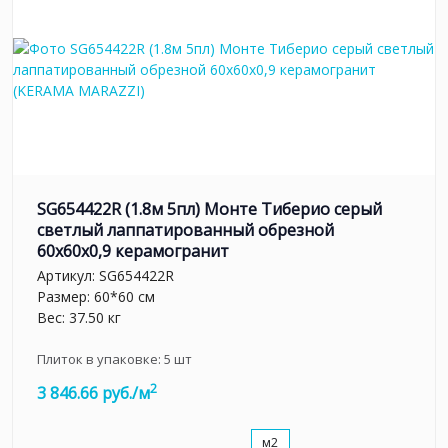
SG654422R (1.8м 5пл) Монте Тиберио серый
светлый лаппатированный обрезной
60x60x0,9 керамогранит
Артикул:
SG654422R
Размер: 60*60 см
Вес: 37.50 кг
Плиток в упаковке:
5
шт
2
3 846.66 руб./м
м2