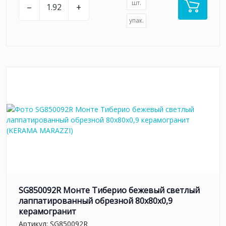
шт.
–
+
упак.
SG850092R Монте Тиберио бежевый светлый
лаппатированный обрезной 80x80x0,9
керамогранит
Артикул:
SG850092R