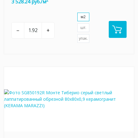
2
3 528.24 руб./м
м2
шт.
–
+
упак.