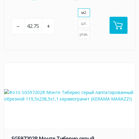
м2
шт.
–
+
упак.
SG597202R Монте Тиберио серый