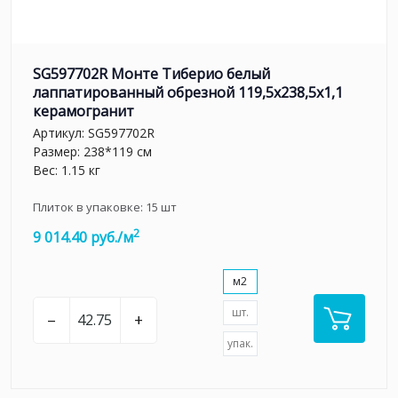
SG597702R Монте Тиберио белый
лаппатированный обрезной 119,5x238,5x1,1
керамогранит
Артикул:
SG597702R
Размер: 238*119 см
Вес: 1.15 кг
Плиток в упаковке:
15
шт
2
9 014.40 руб./м
м2
шт.
–
+
упак.