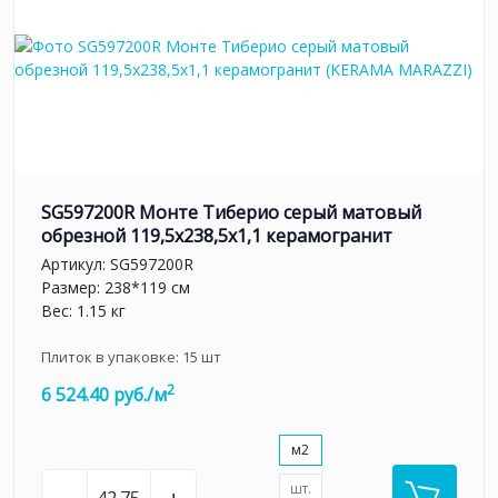
SG597200R Монте Тиберио серый матовый
обрезной 119,5x238,5x1,1 керамогранит
Артикул:
SG597200R
Размер: 238*119 см
Вес: 1.15 кг
Плиток в упаковке:
15
шт
2
6 524.40 руб./м
м2
шт.
–
+