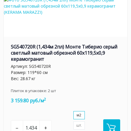
SG540720R (1,434м 2пл) Монте Тиберио серый
светлый матовый обрезной 60x119,5x0,9
керамогранит
Артикул:
SG540720R
Размер: 119*60 см
Вес: 28.67 кг
Плиток в упаковке:
2
шт
2
3 159.80 руб./м
м2
шт.
–
+