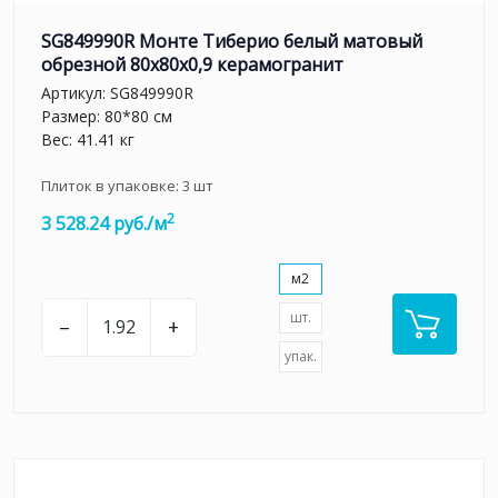
SG849990R Монте Тиберио белый матовый
обрезной 80x80x0,9 керамогранит
Артикул:
SG849990R
Размер: 80*80 см
Вес: 41.41 кг
Плиток в упаковке:
3
шт
2
3 528.24 руб./м
м2
шт.
–
+
упак.