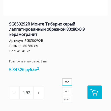
SG850292R Монте Тиберио серый
лаппатированный обрезной 80x80x0,9
керамогранит
Артикул:
SG850292R
Размер: 80*80 см
Вес: 41.41 кг
Плиток в упаковке:
3
шт
2
5 347.26 руб./м
м2
шт.
–
+
упак.