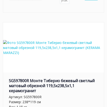
упак.
SG597800R Монте Тиберио бежевый светлый
матовый обрезной 119,5x238,5x1,1
керамогранит
Артикул:
SG597800R
Размер: 238*119 см
Вес: 1.15 кг