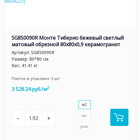
SG850090R Монте Тиберио бежевый светлый
матовый обрезной 80x80x0,9 керамогранит
Артикул:
SG850090R
Размер: 80*80 см
Вес: 41.41 кг
Плиток в упаковке:
3
шт
2
3 528.24 руб./м
м2
шт.
–
+
упак.