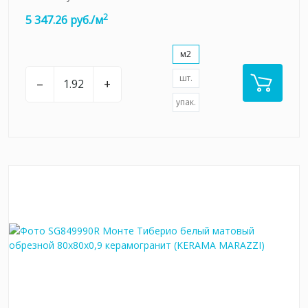
2
5 347.26 руб./м
м2
шт.
–
+
упак.