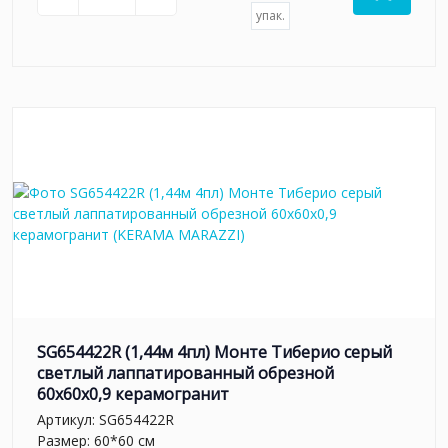
упак.
SG654422R (1,44м 4пл) Монте Тиберио серый
светлый лаппатированный обрезной
60x60x0,9 керамогранит
Артикул:
SG654422R
Размер: 60*60 см