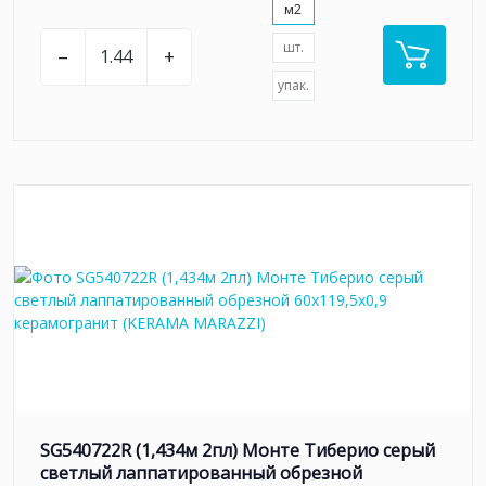
м2
шт.
–
+
упак.
SG540722R (1,434м 2пл) Монте Тиберио серый
светлый лаппатированный обрезной