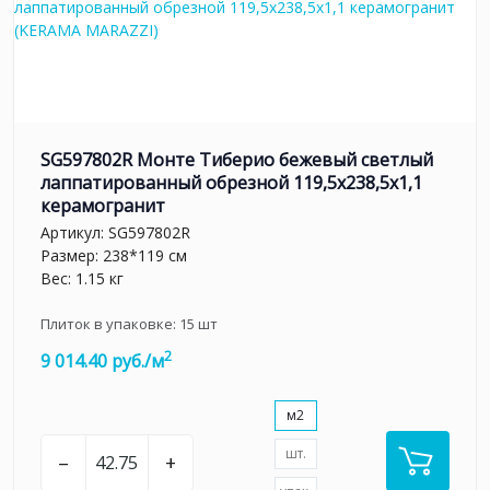
SG597802R Монте Тиберио бежевый светлый
лаппатированный обрезной 119,5x238,5x1,1
керамогранит
Артикул:
SG597802R
Размер: 238*119 см
Вес: 1.15 кг
Плиток в упаковке:
15
шт
2
9 014.40 руб./м
м2
шт.
–
+