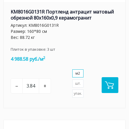
KM8016G0131R Портленд антрацит матовый
обрезной 80x160x0,9 керамогранит
Артикул:
KM8016G0131R
Размер: 160*80 см
Вес: 88.72 кг
Плиток в упаковке:
3
шт
2
4 988.58 руб./м
м2
шт.
–
+
упак.