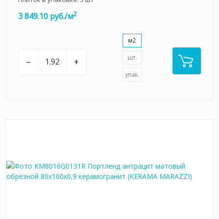
2
3 849.10 руб./м
м2
шт.
–
+
упак.