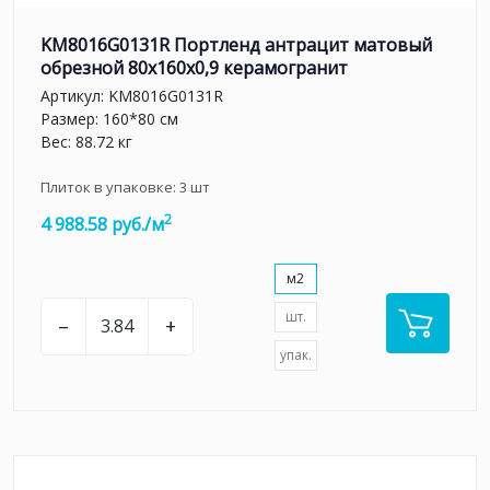
KM8016G0131R Портленд антрацит матовый
обрезной 80x160x0,9 керамогранит
Артикул:
KM8016G0131R
Размер: 160*80 см
Вес: 88.72 кг
Плиток в упаковке:
3
шт
2
4 988.58 руб./м
м2
шт.
–
+
упак.