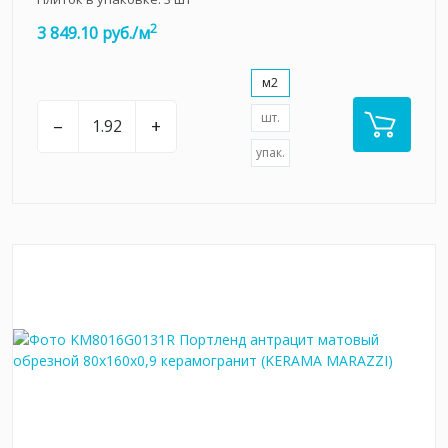
2
3 849.10 руб./м
м2
шт.
–
+
упак.