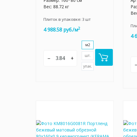
Размер: 160*80 см
Ар
Вес: 88.72 кг
Ра
Вес
Плиток в упаковке:
3
шт
Пл
2
4 988.58 руб./м
4 
м2
шт.
–
+
упак.