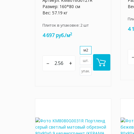
Артикул:
KM8016G0121R
Ра
Размер: 160*80 см
Вес
Вес: 57.19 кг
Пл
Плиток в упаковке:
2
шт
4 
2
4 697 руб./м
м2
шт.
–
+
упак.