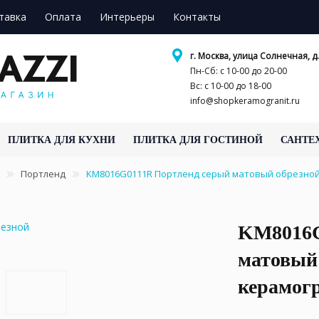
тавка
Оплата
Интерьеры
Контакты
г. Москва, улица Солнечная, д.
Пн-Сб: с 10-00 до 20-00
Вс: с 10-00 до 18-00
info@shopkeramogranit.ru
ПЛИТКА ДЛЯ КУХНИ
ПЛИТКА ДЛЯ ГОСТИНОЙ
САНТЕ
Портленд
KM8016G0111R Портленд серый матовый обрезной 
KM8016G
матовый 
керамог