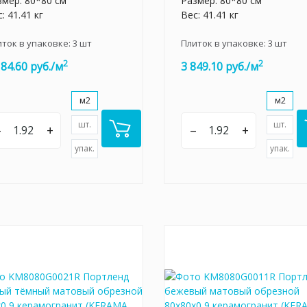
змер: 80*80 см
Размер: 80*80 см
: 41.41 кг
Вес: 41.41 кг
иток в упаковке:
3
шт
Плиток в упаковке:
3
шт
2
2
184.60 руб./м
3 849.10 руб./м
м2
м2
шт.
шт.
–
+
–
+
упак.
упак.