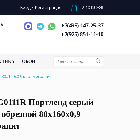
0
товаров
Вход
/
Регистрация
 6
+7(495) 147-25-37
+7(925) 851-11-10
ХНИКА
ОБОИ
80x160x0,9 керамогранит
0111R Портленд серый
обрезной 80x160x0,9
ранит