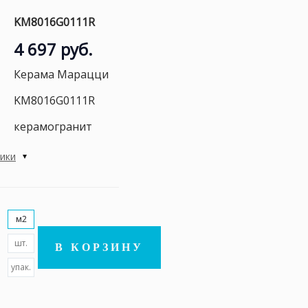
KM8016G0111R
4 697 руб.
Керама Марацци
KM8016G0111R
керамогранит
тики
м2
шт.
В КОРЗИНУ
упак.