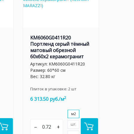
KM6060G0411R20
Портленд серый тёмный
матовый обрезной
60x60x2 керамогранит
Артикул:
KM6060G0411R20
Размер: 60*60 см
Вес: 32.80 кг
Плиток в упаковке:
2
шт
2
6 313.50 руб./м
м2
шт.
–
+