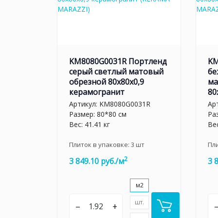
KM8080G0031R Портленд
KM
серый светлый матовый
бе
обрезной 80x80x0,9
ма
керамогранит
80
Артикул:
KM8080G0031R
Ар
Размер: 80*80 см
Ра
Вес: 41.41 кг
Вес
Плиток в упаковке:
3
шт
Пл
2
3 849.10 руб./м
3 
м2
шт.
–
+