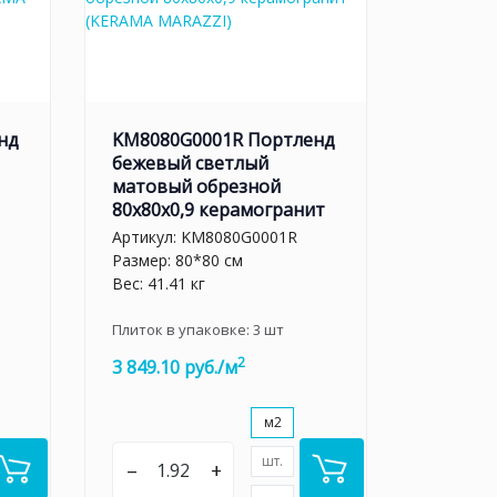
нд
KM8080G0001R Портленд
бежевый светлый
матовый обрезной
80x80x0,9 керамогранит
Артикул:
KM8080G0001R
Размер: 80*80 см
Вес: 41.41 кг
Плиток в упаковке:
3
шт
2
3 849.10 руб./м
м2
шт.
–
+