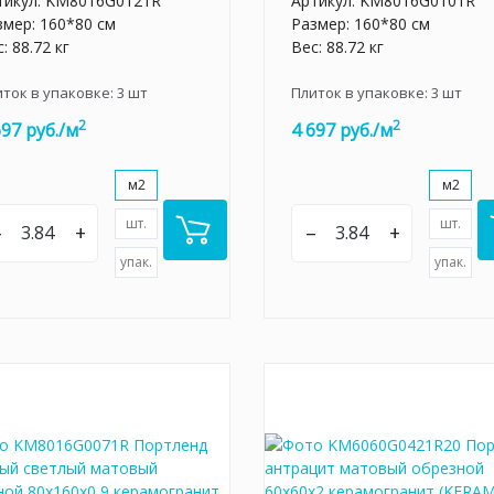
тикул:
KM8016G0121R
Артикул:
KM8016G0101R
змер: 160*80 см
Размер: 160*80 см
: 88.72 кг
Вес: 88.72 кг
иток в упаковке:
3
шт
Плиток в упаковке:
3
шт
2
2
697 руб./м
4 697 руб./м
м2
м2
шт.
шт.
–
+
–
+
упак.
упак.