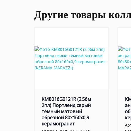
Другие товары кол
KM8016G0121R (2.56м
KM
2пл) Портленд серый
ан
тёмный матовый
об
обрезной 80x160x0,9
ке
керамогранит
Ар