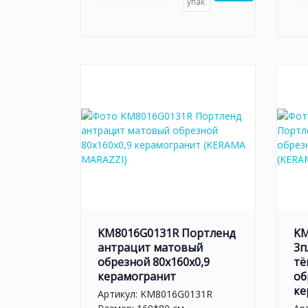
упак.
KM8016G0131R Портленд
KM
антрацит матовый
3п
обрезной 80x160x0,9
тё
керамогранит
об
ке
Артикул:
KM8016G0131R