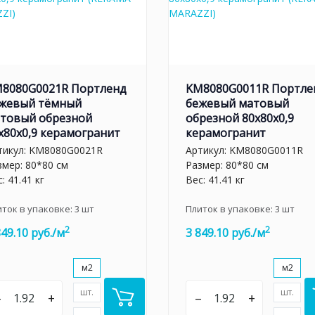
8080G0021R Портленд
KM8080G0011R Портле
жевый тёмный
бежевый матовый
товый обрезной
обрезной 80x80x0,9
x80x0,9 керамогранит
керамогранит
тикул:
KM8080G0021R
Артикул:
KM8080G0011R
змер: 80*80 см
Размер: 80*80 см
: 41.41 кг
Вес: 41.41 кг
иток в упаковке:
3
шт
Плиток в упаковке:
3
шт
2
2
849.10 руб./м
3 849.10 руб./м
м2
м2
шт.
шт.
–
+
–
+