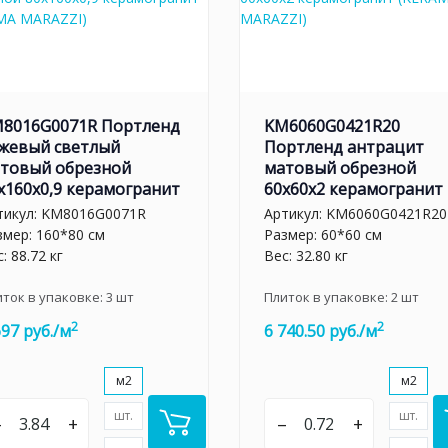
8016G0071R Портленд
KM6060G0421R20
жевый светлый
Портленд антрацит
товый обрезной
матовый обрезной
x160x0,9 керамогранит
60x60x2 керамогранит
тикул:
KM8016G0071R
Артикул:
KM6060G0421R20
змер: 160*80 см
Размер: 60*60 см
: 88.72 кг
Вес: 32.80 кг
иток в упаковке:
3
шт
Плиток в упаковке:
2
шт
2
2
697 руб./м
6 740.50 руб./м
м2
м2
шт.
шт.
–
+
–
+