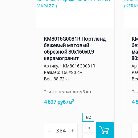
KM8016G0081R Портленд
KM
бежевый матовый
бе
обрезной 80x160x0,9
ма
керамогранит
80
Артикул:
KM8016G0081R
Ар
Размер: 160*80 см
Ра
Вес: 88.72 кг
Вес
Плиток в упаковке:
3
шт
Пл
2
4 697 руб./м
4 
м2
шт.
–
+