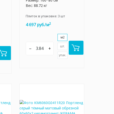
Размер: 160*80 см
Вес: 88.72 кг
Плиток в упаковке:
3
шт
2
4 697 руб./м
м2
шт.
–
+
упак.