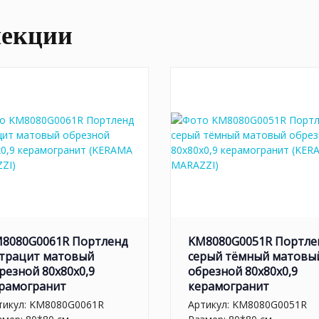
лекции
8080G0061R Портленд
KM8080G0051R Портле
трацит матовый
серый тёмный матовы
резной 80x80x0,9
обрезной 80x80x0,9
рамогранит
керамогранит
тикул:
KM8080G0061R
Артикул:
KM8080G0051R