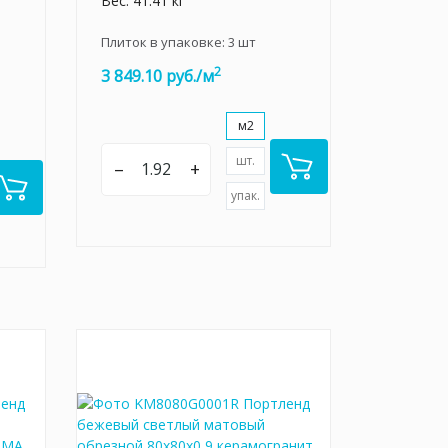
Вес: 41.41 кг
Плиток в упаковке:
3
шт
2
3 849.10 руб./м
м2
шт.
–
+
упак.