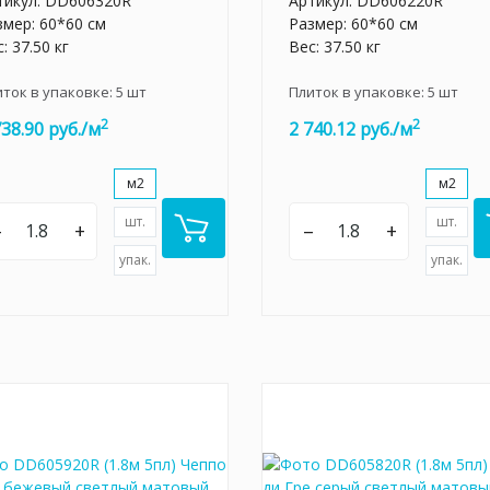
тикул:
DD606320R
Артикул:
DD606220R
змер: 60*60 см
Размер: 60*60 см
: 37.50 кг
Вес: 37.50 кг
иток в упаковке:
5
шт
Плиток в упаковке:
5
шт
2
2
738.90 руб./м
2 740.12 руб./м
м2
м2
шт.
шт.
–
+
–
+
упак.
упак.