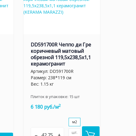
DD591700R Чеппо ди Гре
коричневый матовый
обрезной 119,5x238,5x1,1
керамогранит
Артикул:
DD591700R
Размер: 238*119 см
Вес: 1.15 кг
Плиток в упаковке:
15
шт
2
6 180 руб./м
м2
шт.
–
+