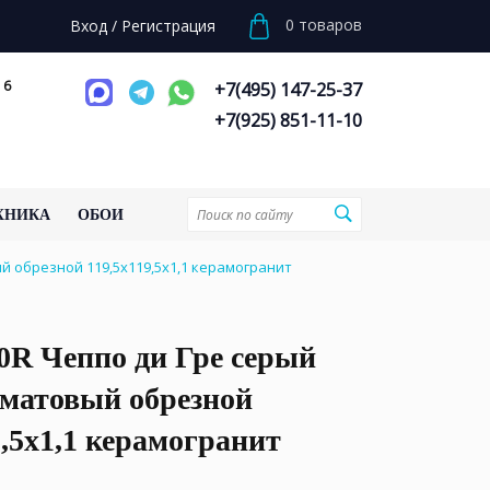
0
товаров
Вход
/
Регистрация
 6
+7(495) 147-25-37
+7(925) 851-11-10
ХНИКА
ОБОИ
й обрезной 119,5x119,5x1,1 керамогранит
0R Чеппо ди Гре серый
 матовый обрезной
9,5x1,1 керамогранит