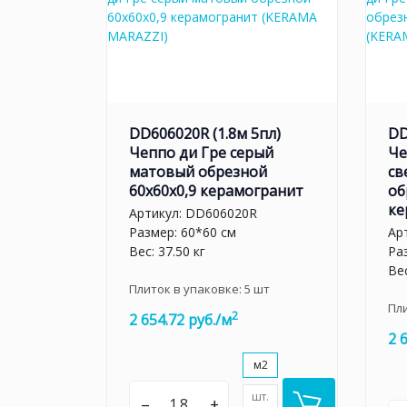
DD606020R (1.8м 5пл)
DD
Чеппо ди Гре серый
Че
матовый обрезной
св
60x60x0,9 керамогранит
об
ке
Артикул:
DD606020R
Размер: 60*60 см
Ар
Вес: 37.50 кг
Ра
Вес
Плиток в упаковке:
5
шт
Пл
2
2 654.72 руб./м
2 
м2
шт.
–
+