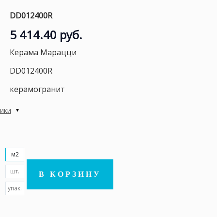
DD012400R
5 414.40 руб.
Керама Марацци
DD012400R
керамогранит
тики
м2
шт.
В КОРЗИНУ
упак.