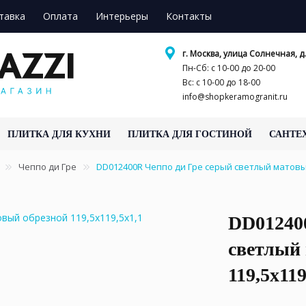
тавка
Оплата
Интерьеры
Контакты
г. Москва, улица Солнечная, д.
Пн-Сб: с 10-00 до 20-00
Вс: с 10-00 до 18-00
info@shopkeramogranit.ru
ПЛИТКА ДЛЯ КУХНИ
ПЛИТКА ДЛЯ ГОСТИНОЙ
САНТЕ
Чеппо ди Гре
DD012400R Чеппо ди Гре серый светлый матовы
DD01240
светлый
119,5x11