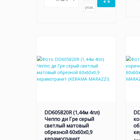
упак.
DD605820R (1,44м 4пл)
DD
Чеппо ди Гре серый
ко
светлый матовый
об
обрезной 60x60x0,9
ке
керамогранит