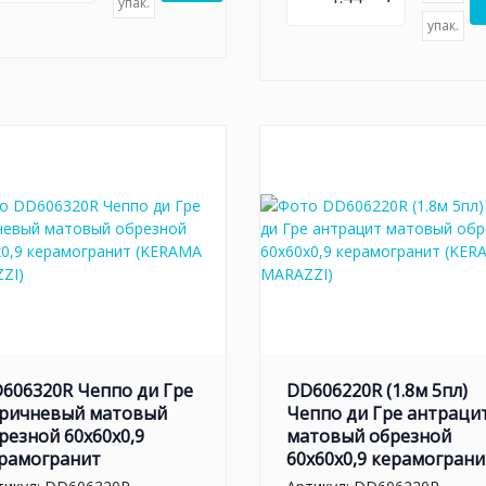
упак.
упак.
606320R Чеппо ди Гре
DD606220R (1.8м 5пл)
ричневый матовый
Чеппо ди Гре антраци
резной 60x60x0,9
матовый обрезной
рамогранит
60x60x0,9 керамограни