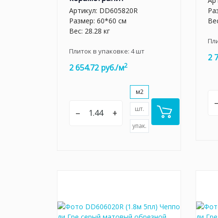
Ар
Артикул:
DD605820R
Ра
Размер: 60*60 см
Вес
Вес: 28.28 кг
Пл
Плиток в упаковке:
4
шт
2 
2
2 654.72 руб./м
м2
шт.
–
+
упак.