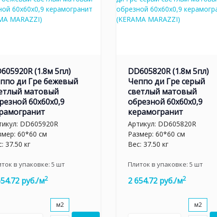
605920R (1.8м 5пл)
DD605820R (1.8м 5пл)
ппо ди Гре бежевый
Чеппо ди Гре серый
етлый матовый
светлый матовый
резной 60x60x0,9
обрезной 60x60x0,9
рамогранит
керамогранит
тикул:
DD605920R
Артикул:
DD605820R
змер: 60*60 см
Размер: 60*60 см
: 37.50 кг
Вес: 37.50 кг
иток в упаковке:
5
шт
Плиток в упаковке:
5
шт
2
2
654.72 руб./м
2 654.72 руб./м
м2
м2