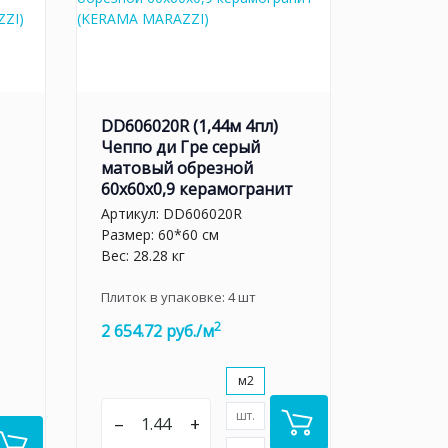
DD606020R (1,44м 4пл)
Чеппо ди Гре серый
матовый обрезной
60x60x0,9 керамогранит
Артикул:
DD606020R
Размер: 60*60 см
Вес: 28.28 кг
Плиток в упаковке:
4
шт
2
2 654.72 руб./м
м2
шт.
–
+