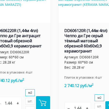
606220R (1,44м 4пл)
DD606120R (1,44м 4пл)
ппо ди Гре антрацит
Чеппо ди Гре серый
товый обрезной
тёмный матовый
x60x0,9 керамогранит
обрезной 60x60x0,9
керамогранит
тикул:
DD606220R
змер: 60*60 см
Артикул:
DD606120R
: 28.28 кг
Размер: 60*60 см
Вес: 28.28 кг
иток в упаковке:
4
шт
Плиток в упаковке:
4
шт
2
740.12 руб./м
2
2 740.12 руб./м
м2
м2
шт.
–
+
шт.
–
+