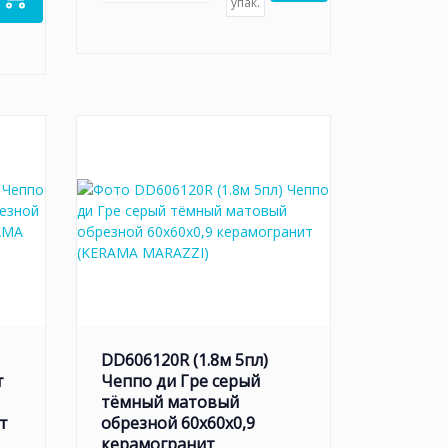
упак.
DD606120R (1.8м 5пл)
т
Чеппо ди Гре серый
тёмный матовый
т
обрезной 60x60x0,9
керамогранит