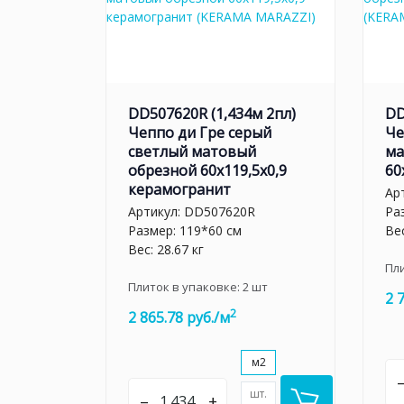
DD507620R (1,434м 2пл)
DD
Чеппо ди Гре серый
Че
светлый матовый
ма
обрезной 60x119,5x0,9
60
керамогранит
Ар
Артикул:
DD507620R
Ра
Размер: 119*60 см
Вес
Вес: 28.67 кг
Пл
Плиток в упаковке:
2
шт
2 
2
2 865.78 руб./м
м2
шт.
–
+