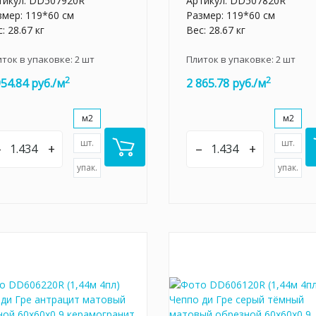
тикул:
DD507920R
Артикул:
DD507820R
змер: 119*60 см
Размер: 119*60 см
: 28.67 кг
Вес: 28.67 кг
иток в упаковке:
2
шт
Плиток в упаковке:
2
шт
2
2
954.84 руб./м
2 865.78 руб./м
м2
м2
шт.
шт.
–
+
–
+
упак.
упак.