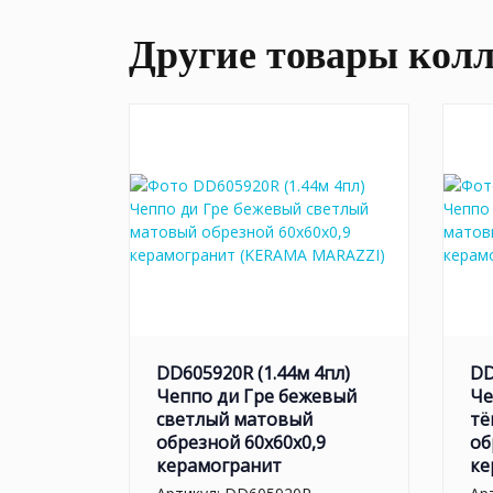
Другие товары кол
DD605920R (1.44м 4пл)
DD
Чеппо ди Гре бежевый
Че
светлый матовый
тё
обрезной 60x60x0,9
об
керамогранит
ке