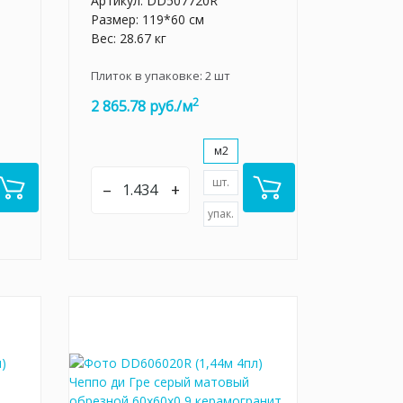
Артикул:
DD507720R
Размер: 119*60 см
Вес: 28.67 кг
Плиток в упаковке:
2
шт
2
2 865.78 руб./м
м2
шт.
–
+
упак.