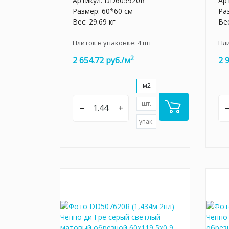
Артикул:
DD605920R
Ар
Размер: 60*60 см
Ра
Вес: 29.69 кг
Вес
Плиток в упаковке:
4
шт
Пл
2
2 654.72 руб./м
2 
м2
шт.
–
+
упак.