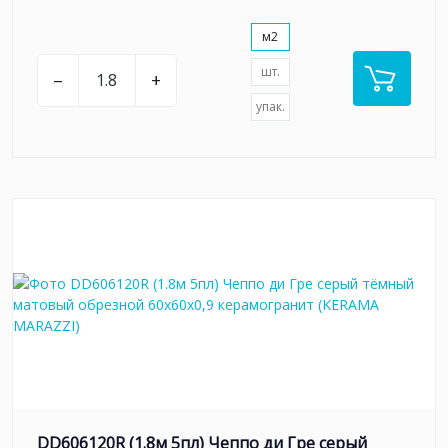
м2
шт.
–
+
упак.
DD606120R (1.8м 5пл) Чеппо ди Гре серый