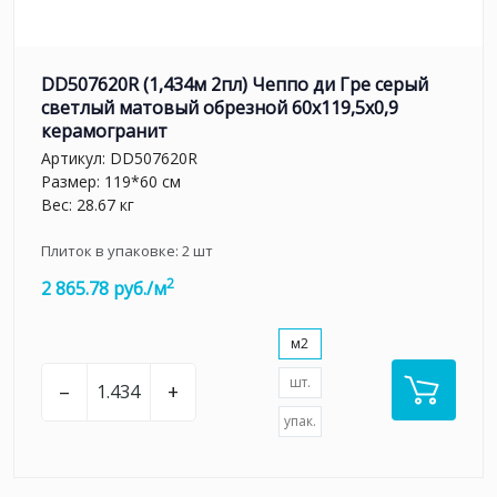
DD507620R (1,434м 2пл) Чеппо ди Гре серый
светлый матовый обрезной 60x119,5x0,9
керамогранит
Артикул:
DD507620R
Размер: 119*60 см
Вес: 28.67 кг
Плиток в упаковке:
2
шт
2
2 865.78 руб./м
м2
шт.
–
+
упак.