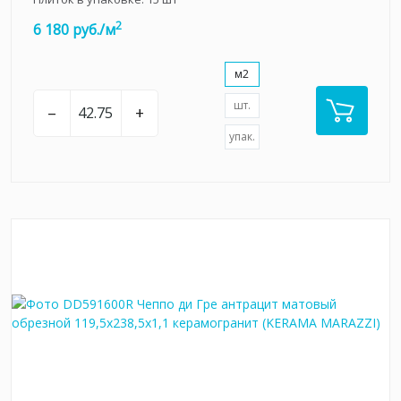
2
6 180 руб./м
м2
шт.
–
+
упак.