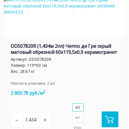
DD507820R (1,434м 2пл) Чеппо ди Гре серый
матовый обрезной 60x119,5x0,9 керамогранит
Артикул:
DD507820R
Размер: 119*60 см
Вес: 28.67 кг
Плиток в упаковке:
2
шт
2
2 865.78 руб./м
м2
шт.
–
+
упак.