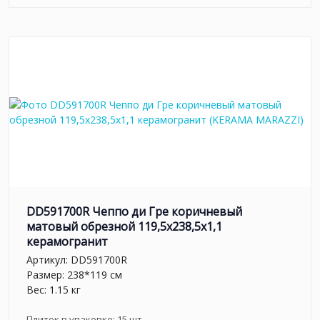
DD591700R Чеппо ди Гре коричневый
матовый обрезной 119,5x238,5x1,1
керамогранит
Артикул:
DD591700R
Размер: 238*119 см
Вес: 1.15 кг
Плиток в упаковке:
15
шт