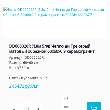
DD606020R (1.8м 5пл) Чеппо ди Гре серый
матовый обрезной 60x60x0,9 керамогранит
Артикул:
DD606020R
Размер: 60*60 см
Вес: 37.50 кг
Плиток в упаковке:
5
шт
2
2 654.72 руб./м
м2
шт.
–
+