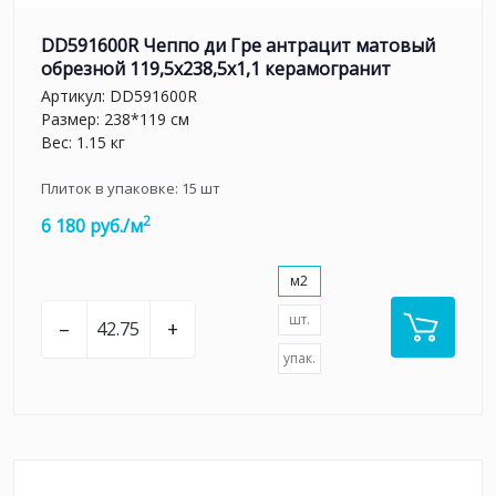
DD591600R Чеппо ди Гре антрацит матовый
обрезной 119,5x238,5x1,1 керамогранит
Артикул:
DD591600R
Размер: 238*119 см
Вес: 1.15 кг
Плиток в упаковке:
15
шт
2
6 180 руб./м
м2
шт.
–
+
упак.