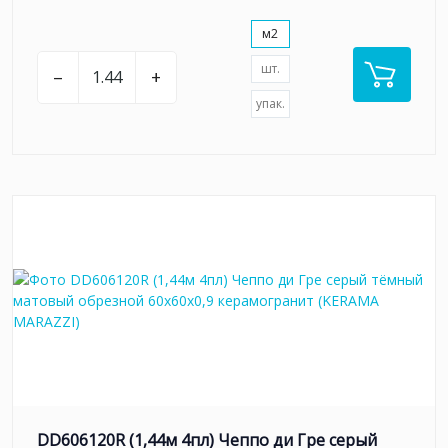
м2
шт.
–
+
упак.
DD606120R (1,44м 4пл) Чеппо ди Гре серый