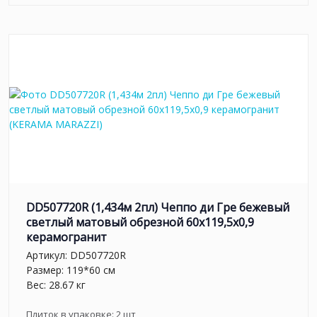
DD507720R (1,434м 2пл) Чеппо ди Гре бежевый
светлый матовый обрезной 60x119,5x0,9
керамогранит
Артикул:
DD507720R
Размер: 119*60 см
Вес: 28.67 кг
Плиток в упаковке:
2
шт