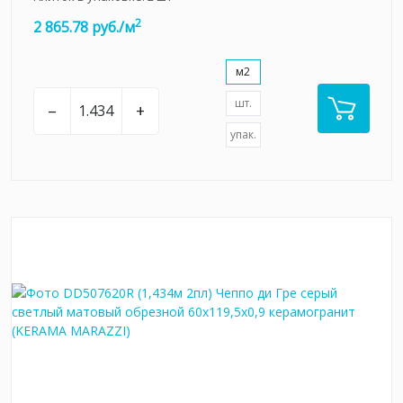
2
2 865.78 руб./м
м2
шт.
–
+
упак.