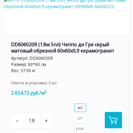
DD606020R (1.8м 5пл) Чеппо ди Гре серый
матовый обрезной 60x60x0,9 керамогранит
Артикул:
DD606020R
Размер: 60*60 см
Вес: 37.50 кг
Плиток в упаковке:
5
шт
2
2 654.72 руб./м
м2
шт.
–
+
упак.