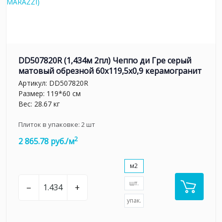
DD507820R (1,434м 2пл) Чеппо ди Гре серый
матовый обрезной 60x119,5x0,9 керамогранит
Артикул:
DD507820R
Размер: 119*60 см
Вес: 28.67 кг
Плиток в упаковке:
2
шт
2
2 865.78 руб./м
м2
шт.
–
+
упак.