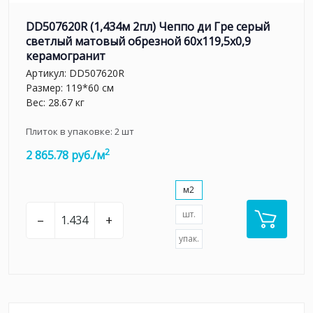
DD507620R (1,434м 2пл) Чеппо ди Гре серый
светлый матовый обрезной 60x119,5x0,9
керамогранит
Артикул:
DD507620R
Размер: 119*60 см
Вес: 28.67 кг
Плиток в упаковке:
2
шт
2
2 865.78 руб./м
м2
шт.
–
+
упак.