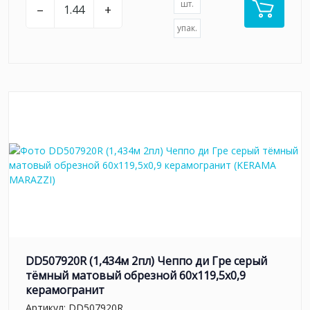
шт.
–
+
упак.
DD507920R (1,434м 2пл) Чеппо ди Гре серый
тёмный матовый обрезной 60x119,5x0,9
керамогранит
Артикул:
DD507920R