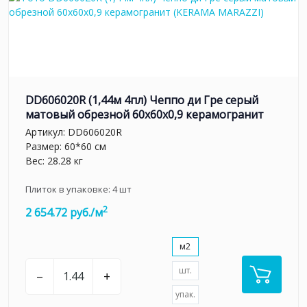
DD606020R (1,44м 4пл) Чеппо ди Гре серый
матовый обрезной 60x60x0,9 керамогранит
Артикул:
DD606020R
Размер: 60*60 см
Вес: 28.28 кг
Плиток в упаковке:
4
шт
2
2 654.72 руб./м
м2
шт.
–
+
упак.