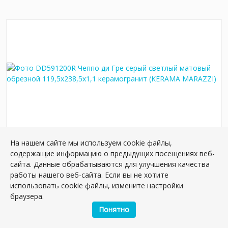
На нашем сайте мы используем cookie файлы,
DD591200R Чеппо ди Гре серый светлый
содержащие информацию о предыдущих посещениях веб-
матовый обрезной 119,5x238,5x1,1
сайта. Данные обрабатываются для улучшения качества
керамогранит
работы нашего веб-сайта. Если вы не хотите
Артикул:
DD591200R
использовать cookie файлы, измените настройки
Размер: 238*119 см
браузера.
Вес: 1.15 кг
Понятно
Плиток в упаковке:
15
шт