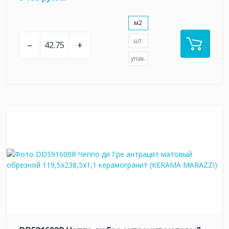
м2
шт.
–
+
упак.