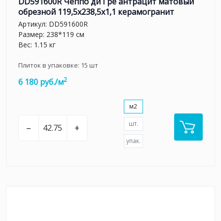
DD591600R Чеппо ди Гре антрацит матовый
обрезной 119,5x238,5x1,1 керамогранит
Артикул:
DD591600R
Размер: 238*119 см
Вес: 1.15 кг
Плиток в упаковке:
15
шт
2
6 180 руб./м
м2
шт.
–
+
упак.