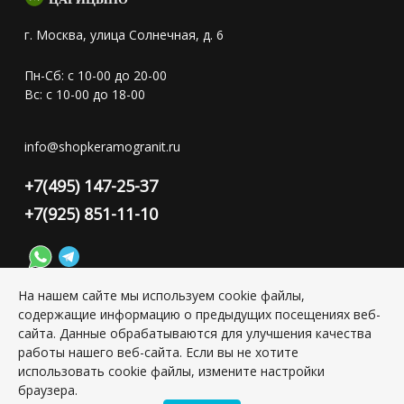
г. Москва, улица Солнечная, д. 6
Пн-Сб: с 10-00 до 20-00
Вс: с 10-00 до 18-00
info@shopkeramogranit.ru
+7(495) 147-25-37
+7(925) 851-11-10
На нашем сайте мы используем cookie файлы,
содержащие информацию о предыдущих посещениях веб-
Конфиденциальность персональной информации
сайта. Данные обрабатываются для улучшения качества
работы нашего веб-сайта. Если вы не хотите
использовать cookie файлы, измените настройки
Copyright © 2026 ИП Григорьян Юлия Сергеевна, ИНН:
501703338416
браузера.