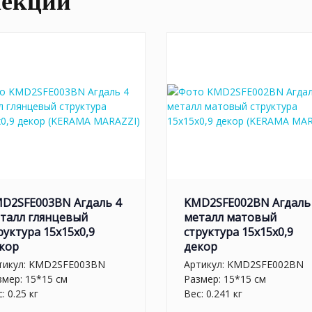
лекции
D2SFE003BN Агдаль 4
KMD2SFE002BN Агдаль
талл глянцевый
металл матовый
руктура 15x15x0,9
структура 15x15x0,9
кор
декор
тикул:
KMD2SFE003BN
Артикул:
KMD2SFE002BN
змер: 15*15 см
Размер: 15*15 см
: 0.25 кг
Вес: 0.241 кг