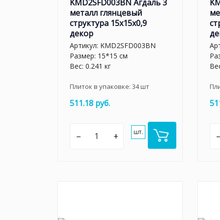
KMD2SFD003BN Агдаль 3
KM
металл глянцевый
ме
структура 15x15x0,9
ст
декор
де
Артикул:
KMD2SFD003BN
Ар
Размер: 15*15 см
Ра
Вес: 0.241 кг
Вес
Плиток в упаковке:
34
шт
Пл
511.18 руб.
51
шт.
–
+