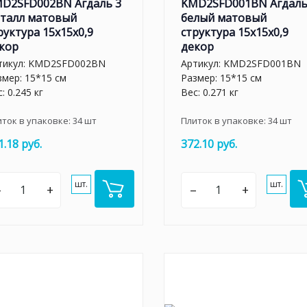
D2SFD002BN Агдаль 3
KMD2SFD001BN Агдаль
талл матовый
белый матовый
руктура 15x15x0,9
структура 15x15x0,9
кор
декор
тикул:
KMD2SFD002BN
Артикул:
KMD2SFD001BN
змер: 15*15 см
Размер: 15*15 см
: 0.245 кг
Вес: 0.271 кг
иток в упаковке:
34
шт
Плиток в упаковке:
34
шт
1.18 руб.
372.10 руб.
шт.
шт.
–
+
–
+