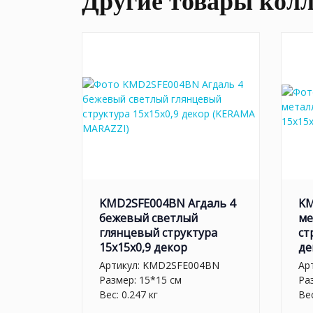
Другие товары кол
KMD2SFE004BN Агдаль 4
KM
бежевый светлый
ме
глянцевый структура
ст
15x15x0,9 декор
де
Артикул:
KMD2SFE004BN
Ар
Размер: 15*15 см
Ра
Вес: 0.247 кг
Вес