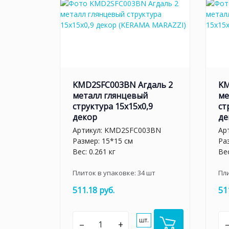
KMD2SFC003BN Агдаль 2
KM
металл глянцевый
ме
структура 15x15x0,9
ст
декор
де
Артикул:
KMD2SFC003BN
Ар
Размер: 15*15 см
Ра
Вес: 0.261 кг
Вес
Плиток в упаковке:
34
шт
Пл
511.18 руб.
51
шт.
–
+