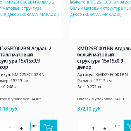
D2SFC002BN Агдаль 2
KMD2SFC001BN Агдаль
талл матовый
белый матовый
руктура 15x15x0,9
структура 15x15x0,9
кор
декор
тикул:
KMD2SFC002BN
Артикул:
KMD2SFC001BN
змер: 15*15 см
Размер: 15*15 см
: 0.248 кг
Вес: 0.271 кг
иток в упаковке:
34
шт
Плиток в упаковке:
34
шт
1.18 руб.
372.10 руб.
шт.
шт.
–
+
–
+