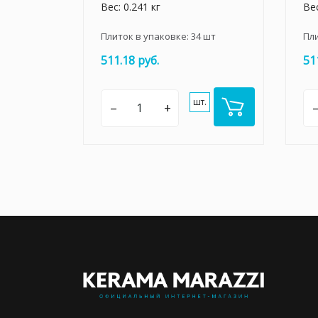
Вес: 0.241 кг
Вес
Плиток в упаковке:
34
шт
Пл
511.18 руб.
51
шт.
–
+