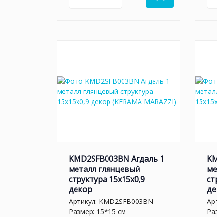
KMD2SFB003BN Агдаль 1
KM
металл глянцевый
ме
структура 15x15x0,9
ст
декор
де
Артикул:
KMD2SFB003BN
Ар
Размер: 15*15 см
Ра