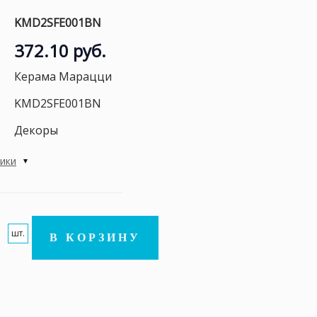
KMD2SFE001BN
372.10 руб.
Керама Марацци
KMD2SFE001BN
Декоры
тики
шт.
В КОРЗИНУ