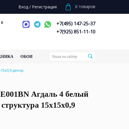
0
товаров
Вход
/
Регистрация
 6
+7(495) 147-25-37
+7(925) 851-11-10
ХНИКА
ОБОИ
15x0,9 декор
001BN Агдаль 4 белый
структура 15x15x0,9