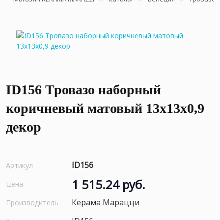
ID156 Тровазо наборный
коричневый матовый 13x13x0,9
декор
ID156
Артикул
1 515.24 руб.
Цена
Керама Марацци
Производитель