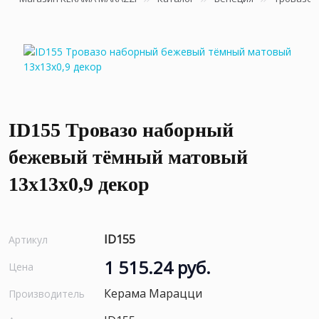
ID155 Тровазо наборный
бежевый тёмный матовый
13x13x0,9 декор
ID155
Артикул
1 515.24 руб.
Цена
Керама Марацци
Производитель