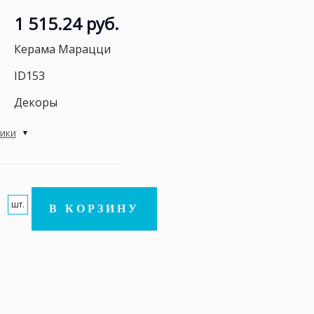
1 515.24 руб.
Керама Марацци
ID153
Декоры
тики
шт.
В КОРЗИНУ