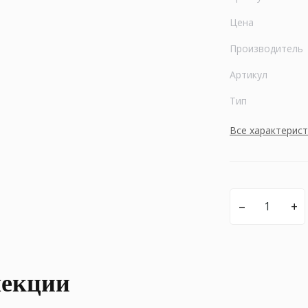
Цена
Производитель
Артикул
Тип
Все характерис
–
+
лекции