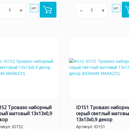
шт.
шт.
–
+
–
+
152 Тровазо наборный
ID151 Тровазо наборн
рый матовый 13x13x0,9
серый светлый матов
кор
13x13x0,9 декор
тикул:
ID152
Артикул:
ID151