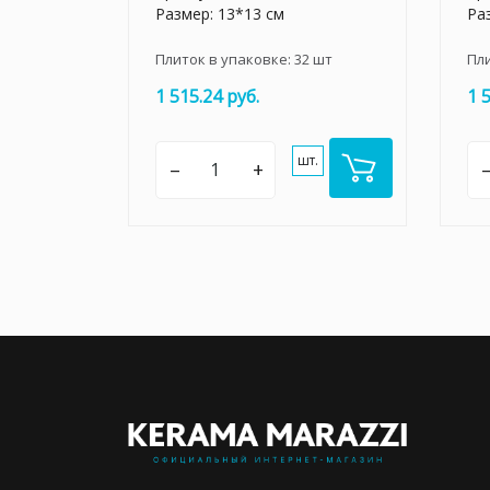
Размер: 13*13 см
Ра
Плиток в упаковке:
32
шт
Пл
1 515.24 руб.
1 
шт.
–
+