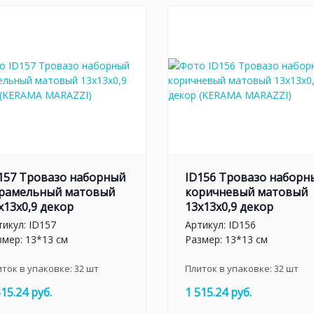
157 Тровазо наборный
ID156 Тровазо наборн
рамельный матовый
коричневый матовый
x13x0,9 декор
13x13x0,9 декор
тикул:
ID157
Артикул:
ID156
змер: 13*13 см
Размер: 13*13 см
иток в упаковке:
32
шт
Плиток в упаковке:
32
шт
515.24 руб.
1 515.24 руб.