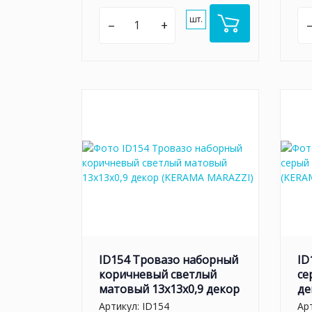
шт.
–
+
ID154 Тровазо наборный
ID
коричневый светлый
се
матовый 13x13x0,9 декор
де
Артикул:
ID154
Ар