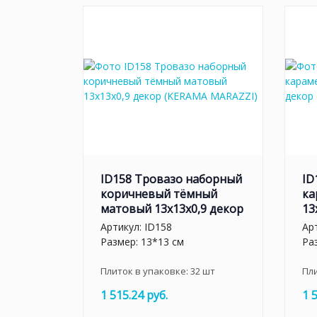
ID158 Тровазо наборный
ID
коричневый тёмный
ка
матовый 13x13x0,9 декор
13
Артикул:
ID158
Ар
Размер: 13*13 см
Ра
Плиток в упаковке:
32
шт
Пл
1 515.24 руб.
1 