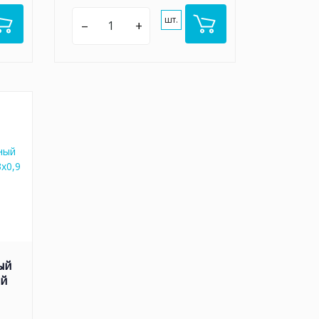
шт.
–
+
ый
ый