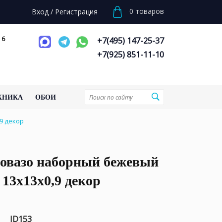
0
товаров
Вход
/
Регистрация
 6
+7(495) 147-25-37
+7(925) 851-11-10
ХНИКА
ОБОИ
9 декор
ровазо наборный бежевый
13x13x0,9 декор
ID153