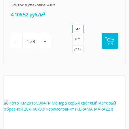
Плиток в упаковке:
4
шт
2
4 106.52 руб./м
м2
шт.
–
+
упак.