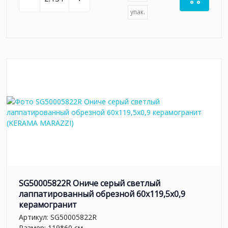
упак.
SG50005822R Ониче серый светлый
лаппатированный обрезной 60x119,5x0,9
керамогранит
Артикул:
SG50005822R
Размер: 119*60 см