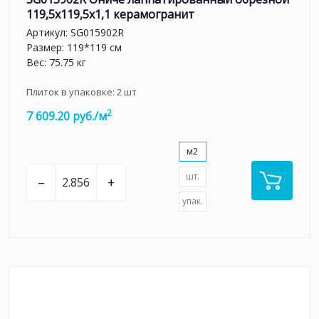
119,5x119,5x1,1 керамогранит
Артикул:
SG015902R
Размер: 119*119 см
Вес: 75.75 кг
Плиток в упаковке:
2
шт
2
7 609.20 руб./м
м2
шт.
–
+
упак.