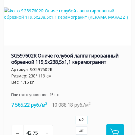
SG597602R Ониче голубой лаппатированный
обрезной 119,5x238,5x1,1 керамогранит
Артикул:
SG597602R
Размер: 238*119 см
Вес: 1.15 кг
Плиток в упаковке:
15
шт
2
2
7 565.22 руб./м
10 088.18 руб./м
м2
шт.
–
+