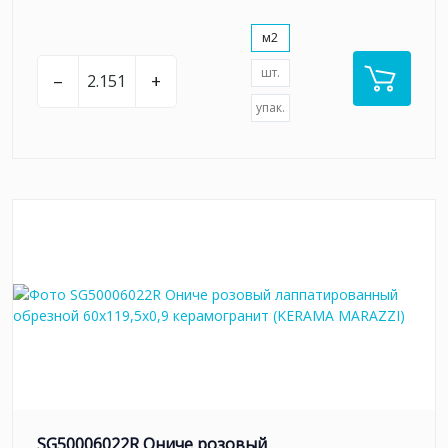
м2
шт.
–
+
упак.
SG50006022R Ониче розовый