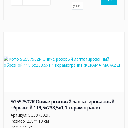
упак.
SG597502R Ониче розовый лаппатированный
обрезной 119,5x238,5x1,1 керамогранит
Артикул:
SG597502R
Размер: 238*119 см
Вес: 1.15 кг