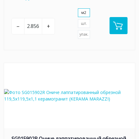
м2
шт.
–
+
упак.
SG015902R Ониче лаппатированный обрезной