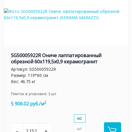
SG50005922R Ониче лаппатированный
обрезной 60x119,5x0,9 керамогранит
Артикул:
SG50005922R
Размер: 119*60 см
Вес: 46.75 кг
Плиток в упаковке:
3
шт
2
5 906.02 руб./м
м2
шт.
–
+