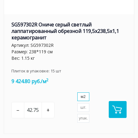
SG597302R Ониче серый светлый
лаппатированный обрезной 119,5x238,5x1,1
керамогранит
Артикул:
SG597302R
Размер: 238*119 см
Вес: 1.15 кг
Плиток в упаковке:
15
шт
2
9 424.80 руб./м
м2
шт.
–
+
упак.