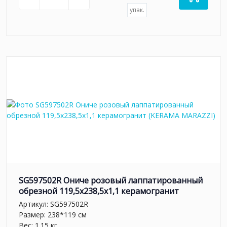
упак.
SG597502R Ониче розовый лаппатированный
обрезной 119,5x238,5x1,1 керамогранит
Артикул:
SG597502R
Размер: 238*119 см
Вес: 1.15 кг