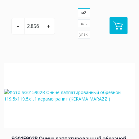
м2
шт.
–
+
упак.
SG015902R Ониче лаппатированный обрезной