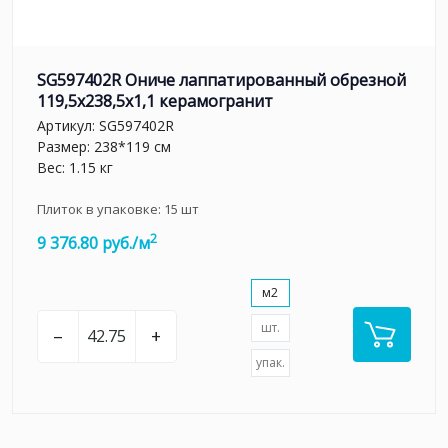
SG597402R Ониче лаппатированный обрезной
119,5x238,5x1,1 керамогранит
Артикул:
SG597402R
Размер: 238*119 см
Вес: 1.15 кг
Плиток в упаковке:
15
шт
2
9 376.80 руб./м
м2
шт.
–
+
упак.