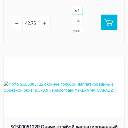
м2
шт.
–
+
упак.
SG50006122R Ониче голубой лаппатированный