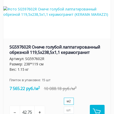
SG597602R Ониче голубой лаппатированный
обрезной 119,5x238,5x1,1 керамогранит
Артикул:
SG597602R
Размер: 238*119 см
Вес: 1.15 кг
Плиток в упаковке:
15
шт
2
2
7 565.22 руб./м
10 088.18 руб./м
м2
шт.
–
+