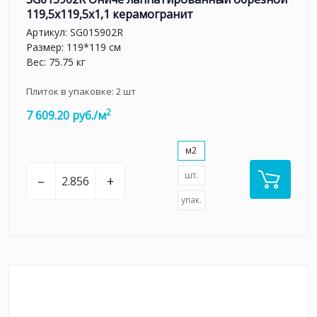
119,5x119,5x1,1 керамогранит
Артикул:
SG015902R
Размер: 119*119 см
Вес: 75.75 кг
Плиток в упаковке:
2
шт
2
7 609.20 руб./м
м2
шт.
–
+
упак.