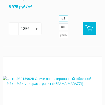
2
6 978 руб./м
м2
шт.
–
+
упак.