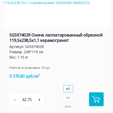
SG597402R Ониче лаппатированный обрезной
119,5x238,5x1,1 керамогранит
Артикул:
SG597402R
Размер: 238*119 см
Вес: 1.15 кг
Плиток в упаковке:
15
шт
2
9 376.80 руб./м
м2
шт.
–
+
упак.