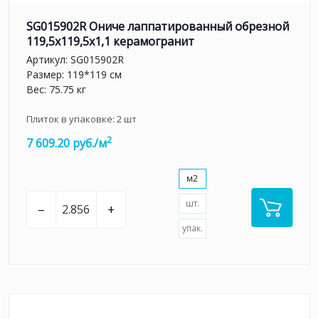
SG015902R Ониче лаппатированный обрезной
119,5x119,5x1,1 керамогранит
Артикул:
SG015902R
Размер: 119*119 см
Вес: 75.75 кг
Плиток в упаковке:
2
шт
2
7 609.20 руб./м
м2
шт.
–
+
упак.