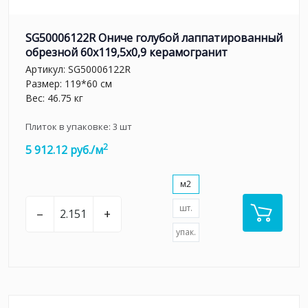
SG50006122R Ониче голубой лаппатированный
обрезной 60x119,5x0,9 керамогранит
Артикул:
SG50006122R
Размер: 119*60 см
Вес: 46.75 кг
Плиток в упаковке:
3
шт
2
5 912.12 руб./м
м2
шт.
–
+
упак.