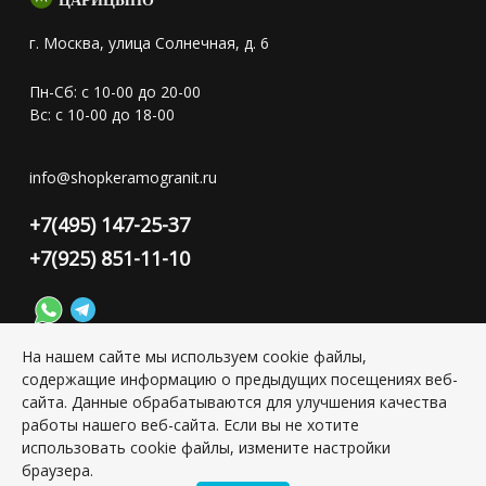
ЦАРИЦЫНО
г. Москва, улица Солнечная, д. 6
Пн-Сб: с 10-00 до 20-00
Вс: с 10-00 до 18-00
info@shopkeramogranit.ru
+7(495) 147-25-37
+7(925) 851-11-10
На нашем сайте мы используем cookie файлы,
содержащие информацию о предыдущих посещениях веб-
Конфиденциальность персональной информации
сайта. Данные обрабатываются для улучшения качества
работы нашего веб-сайта. Если вы не хотите
использовать cookie файлы, измените настройки
Copyright © 2026 ИП Григорьян Юлия Сергеевна, ИНН:
браузера.
501703338416