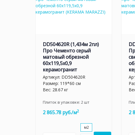
DD504620R (1,434м 2пл)
DD
Про Чементо серый
Пр
матовый обрезной
св
60x119,5x0,9
об
керамогранит
ке
Артикул:
DD504620R
Ар
Размер: 119*60 см
Ра
Вес: 28.67 кг
Вес
Плиток в упаковке:
2
шт
Пл
2
2 865.78 руб./м
2 
м2