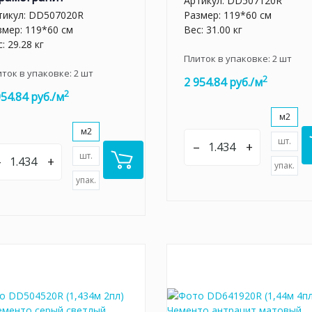
Артикул:
DD507120R
тикул:
DD507020R
Размер: 119*60 см
змер: 119*60 см
Вес: 31.00 кг
: 29.28 кг
Плиток в упаковке:
2
шт
иток в упаковке:
2
шт
2
2 954.84 руб./м
2
954.84 руб./м
м2
м2
шт.
–
+
шт.
–
+
упак.
упак.