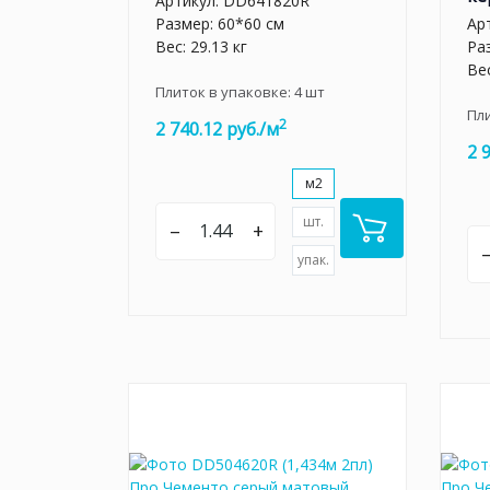
Артикул:
DD641820R
Размер: 60*60 см
Ар
Вес: 29.13 кг
Ра
Вес
Плиток в упаковке:
4
шт
Пл
2
2 740.12 руб./м
2 
м2
шт.
–
+
упак.