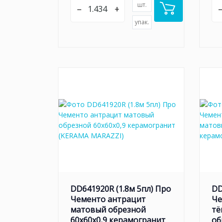
шт.
–
+
упак.
DD641920R (1.8м 5пл) Про
DD
Чементо антрацит
Че
матовый обрезной
тё
60x60x0,9 керамогранит
об