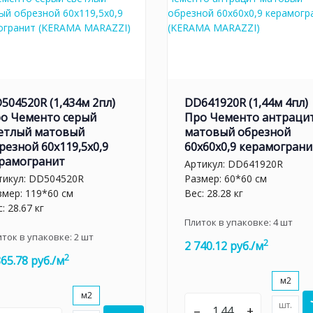
504520R (1,434м 2пл)
DD641920R (1,44м 4пл)
о Чементо серый
Про Чементо антраци
етлый матовый
матовый обрезной
резной 60x119,5x0,9
60x60x0,9 керамограни
рамогранит
Артикул:
DD641920R
тикул:
DD504520R
Размер: 60*60 см
змер: 119*60 см
Вес: 28.28 кг
: 28.67 кг
Плиток в упаковке:
4
шт
иток в упаковке:
2
шт
2
2 740.12 руб./м
2
865.78 руб./м
м2
м2
шт.
–
+