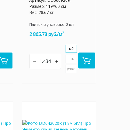
Артикул:
DD506920R
Размер: 119*60 см
Вес: 28.67 кг
Плиток в упаковке:
2
шт
2
2 865.78 руб./м
м2
шт.
–
+
упак.