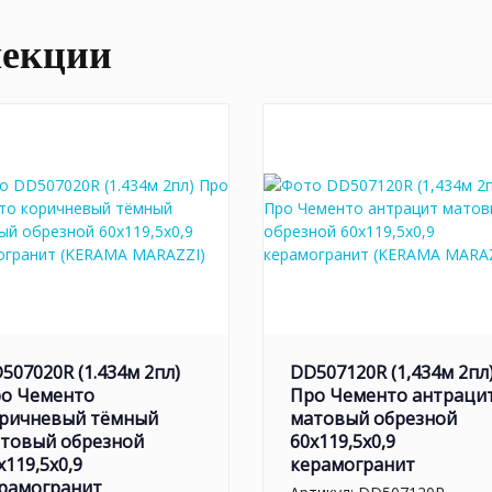
лекции
507020R (1.434м 2пл)
DD507120R (1,434м 2пл
о Чементо
Про Чементо антраци
ричневый тёмный
матовый обрезной
товый обрезной
60x119,5x0,9
x119,5x0,9
керамогранит
рамогранит