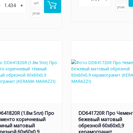
шт.
–
+
упак.
упак.
641820R (1.8м 5пл) Про
DD641720R Про Чемен
менто коричневый
бежевый матовый
мный матовый
обрезной 60x60x0,9
резной 60x60x0,9
керамогранит