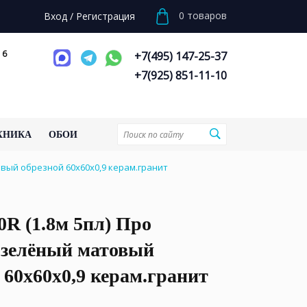
0
товаров
Вход
/
Регистрация
 6
+7(495) 147-25-37
+7(925) 851-11-10
ХНИКА
ОБОИ
овый обрезной 60x60x0,9 керам.гранит
R (1.8м 5пл) Про
 зелёный матовый
 60x60x0,9 керам.гранит