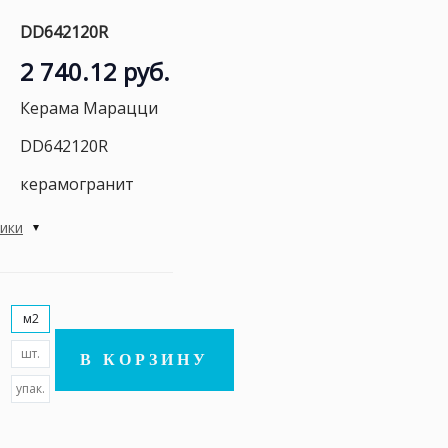
DD642120R
2 740.12 руб.
Керама Марацци
DD642120R
керамогранит
тики
м2
шт.
В КОРЗИНУ
упак.