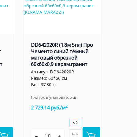
DD642020R (1.8м 5пл) Про
т
Чементо синий тёмный
матовый обрезной
т
60x60x0,9 керам.гранит
Артикул:
DD642020R
Размер: 60*60 см
Вес: 37.30 кг
Плиток в упаковке:
5
шт
2
2 729.14 руб./м
м2
шт.
–
+