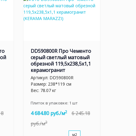
то
DD590800R Про Чементо
ной
серый светлый матовый
обрезной 119,5x238,5x1,1
керамогранит
Артикул:
DD590800R
Размер: 238*119 см
Вес: 78.07 кг
Плиток в упаковке:
1
шт
2
18
4 684.80 руб./м
6 245.18
2
руб./м
м2