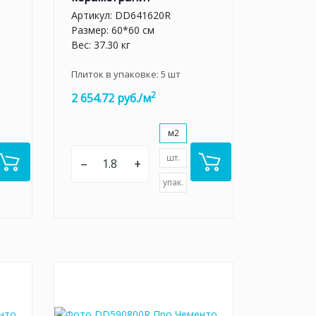
Артикул:
DD641620R
Размер: 60*60 см
Вес: 37.30 кг
Плиток в упаковке:
5
шт
2
2 654.72 руб./м
м2
шт.
–
+
упак.