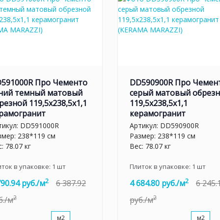
591000R Про Чементо
DD590900R Про Чемен
ний темный матовый
серый матовый обрез
резной 119,5x238,5x1,1
119,5x238,5x1,1
рамогранит
керамогранит
тикул:
DD591000R
Артикул:
DD590900R
змер: 238*119 см
Размер: 238*119 см
: 78.07 кг
Вес: 78.07 кг
иток в упаковке:
1
шт
Плиток в упаковке:
1
шт
2
2
790.94 руб./м
6 387.92
4 684.80 руб./м
6 245.
2
2
б./м
руб./м
м2
м2