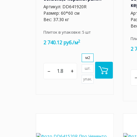
ке
Артикул:
DD641920R
Размер: 60*60 см
Ар
Вес: 37.30 кг
Ра
Вес
Плиток в упаковке:
5
шт
Пл
2
2 740.12 руб./м
2 
м2
шт.
–
+
упак.