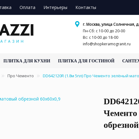
тавка
Оплата
Интерьеры
Контакты
г. Москва, улица Солнечная, д.
Пн-Сб: с 10-00 до 20-00
Вс: с 10-00 до 18-00
info@shopkeramogranit.ru
ПЛИТКА ДЛЯ КУХНИ
ПЛИТКА ДЛЯ ГОСТИНОЙ
САНТЕ
Про Чементо
DD642120R (1.8м 5пл) Про Чементо зелёный мат
DD642120
Чементо
обрезной