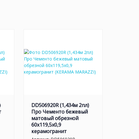
)
DD506920R (1,434м 2пл)
т
Про Чементо бежевый
матовый обрезной
60x119,5x0,9
керамогранит