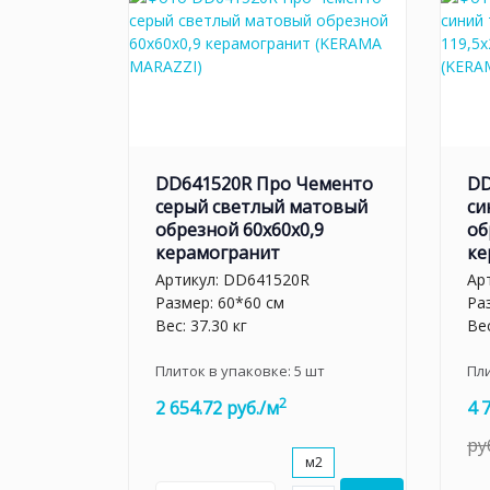
DD641520R Про Чементо
DD
серый светлый матовый
си
обрезной 60x60x0,9
об
керамогранит
ке
Артикул:
DD641520R
Ар
Размер: 60*60 см
Ра
Вес: 37.30 кг
Вес
Плиток в упаковке:
5
шт
Пл
2
2 654.72 руб./м
4 
ру
м2