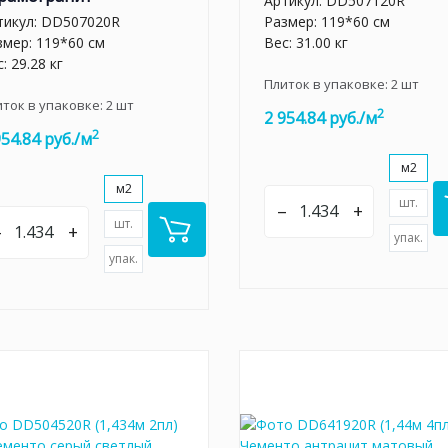
Артикул:
DD507120R
тикул:
DD507020R
Размер: 119*60 см
змер: 119*60 см
Вес: 31.00 кг
: 29.28 кг
Плиток в упаковке:
2
шт
иток в упаковке:
2
шт
2
2 954.84 руб./м
2
954.84 руб./м
м2
м2
шт.
–
+
шт.
–
+
упак.
упак.