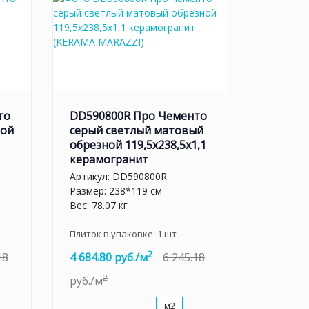
то
DD590800R Про Чементо
ной
серый светлый матовый
обрезной 119,5x238,5x1,1
керамогранит
Артикул:
DD590800R
Размер: 238*119 см
Вес: 78.07 кг
Плиток в упаковке:
1
шт
2
18
4 684.80 руб./м
6 245.18
2
руб./м
м2