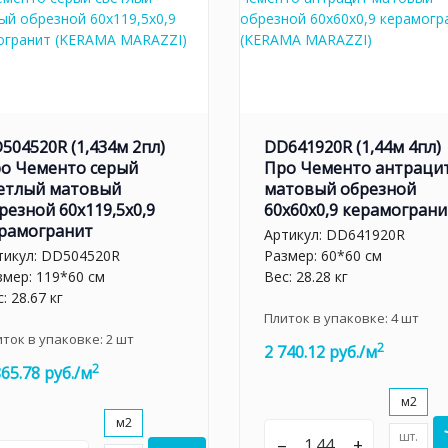
504520R (1,434м 2пл)
DD641920R (1,44м 4пл)
о Чементо серый
Про Чементо антраци
етлый матовый
матовый обрезной
резной 60x119,5x0,9
60x60x0,9 керамограни
рамогранит
Артикул:
DD641920R
тикул:
DD504520R
Размер: 60*60 см
змер: 119*60 см
Вес: 28.28 кг
: 28.67 кг
Плиток в упаковке:
4
шт
иток в упаковке:
2
шт
2
2 740.12 руб./м
2
865.78 руб./м
м2
м2
шт.
–
+