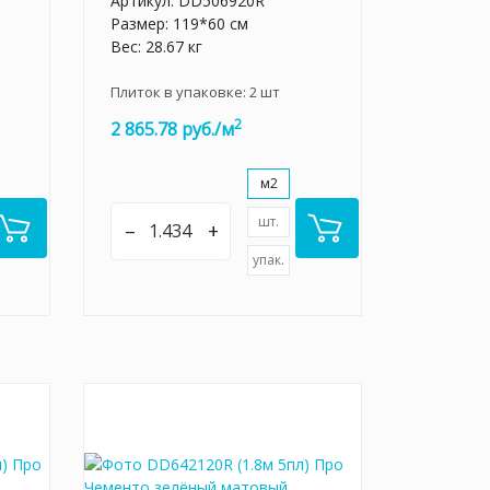
Артикул:
DD506920R
Размер: 119*60 см
Вес: 28.67 кг
Плиток в упаковке:
2
шт
2
2 865.78 руб./м
м2
шт.
–
+
упак.