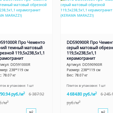
591000R Про Чементо
DD590900R Про Чемен
ний темный матовый
серый матовый обрез
резной 119,5x238,5x1,1
119,5x238,5x1,1
рамогранит
керамогранит
тикул:
DD591000R
Артикул:
DD590900R
змер: 238*119 см
Размер: 238*119 см
: 78.07 кг
Вес: 78.07 кг
иток в упаковке:
1
шт
Плиток в упаковке:
1
шт
2
2
790.94 руб./м
6 387.92
4 684.80 руб./м
6 245.
2
2
б./м
руб./м
м2
м2