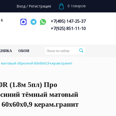
0
товаров
Вход
/
Регистрация
 6
+7(495) 147-25-37
+7(925) 851-11-10
ХНИКА
ОБОИ
й матовый обрезной 60x60x0,9 керам.гранит
R (1.8м 5пл) Про
 синий тёмный матовый
 60x60x0,9 керам.гранит