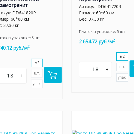
рамогранит
Артикул:
DD641720R
тикул:
DD641820R
Размер: 60*60 см
змер: 60*60 см
Вес: 37.30 кг
: 37.30 кг
Плиток в упаковке:
5
шт
иток в упаковке:
5
шт
2
2 654.72 руб./м
2
740.12 руб./м
м2
м2
шт.
–
+
шт.
–
+
упак.
упак.