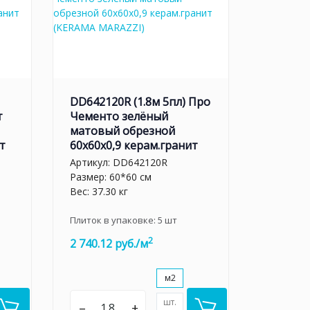
DD642120R (1.8м 5пл) Про
т
Чементо зелёный
матовый обрезной
т
60x60x0,9 керам.гранит
Артикул:
DD642120R
Размер: 60*60 см
Вес: 37.30 кг
Плиток в упаковке:
5
шт
2
2 740.12 руб./м
м2
шт.
–
+