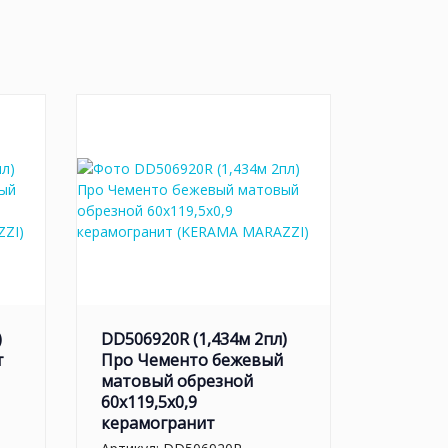
)
DD506920R (1,434м 2пл)
т
Про Чементо бежевый
матовый обрезной
60x119,5x0,9
керамогранит