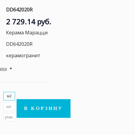
DD642020R
2 729.14 руб.
Керама Марацци
DD642020R
керамогранит
тики
м2
шт.
В КОРЗИНУ
упак.