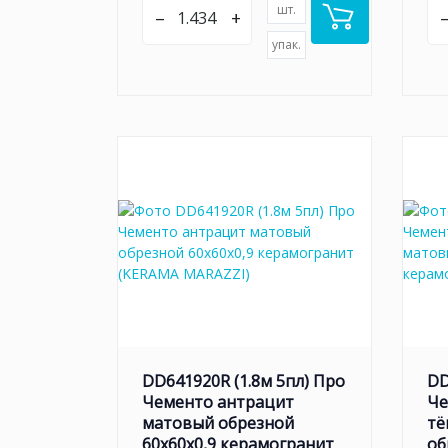
шт.
–
+
упак.
DD641920R (1.8м 5пл) Про
DD
Чементо антрацит
Че
матовый обрезной
тё
60x60x0,9 керамогранит
об