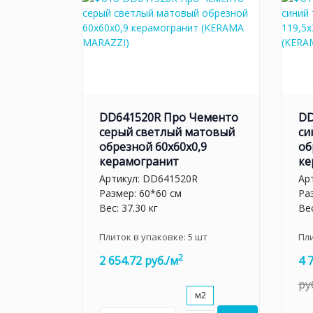
DD641520R Про Чементо
DD
серый светлый матовый
си
обрезной 60x60x0,9
об
керамогранит
ке
Артикул:
DD641520R
Ар
Размер: 60*60 см
Ра
Вес: 37.30 кг
Вес
Плиток в упаковке:
5
шт
Пл
2
2 654.72 руб./м
4 
ру
м2