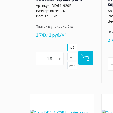
ке
Артикул:
DD641920R
Размер: 60*60 см
Ар
Вес: 37.30 кг
Ра
Вес
Плиток в упаковке:
5
шт
Пл
2
2 740.12 руб./м
2 
м2
шт.
–
+
упак.