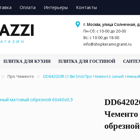
тавка
Оплата
Интерьеры
Контакты
г. Москва, улица Солнечная, д.
Пн-Сб: с 10-00 до 20-00
Вс: с 10-00 до 18-00
info@shopkeramogranit.ru
ПЛИТКА ДЛЯ КУХНИ
ПЛИТКА ДЛЯ ГОСТИНОЙ
САНТЕ
Про Чементо
DD642020R (1.8м 5пл) Про Чементо синий тёмны
DD642020
Чементо
обрезной