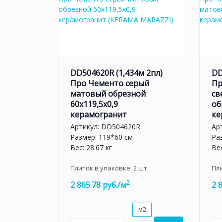
DD504620R (1,434м 2пл)
DD
Про Чементо серый
Пр
матовый обрезной
св
60x119,5x0,9
об
керамогранит
ке
Артикул:
DD504620R
Ар
Размер: 119*60 см
Ра
Вес: 28.67 кг
Вес
Плиток в упаковке:
2
шт
Пл
2
2 865.78 руб./м
2 
м2