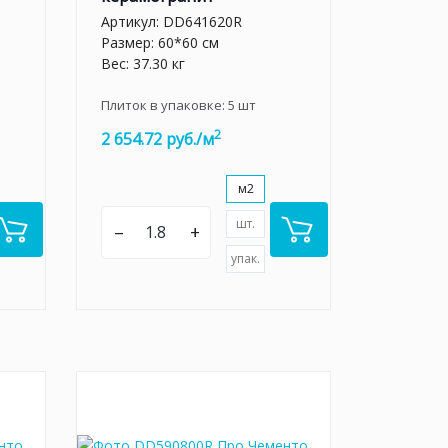
Артикул:
DD641620R
Размер: 60*60 см
Вес: 37.30 кг
Плиток в упаковке:
5
шт
2
2 654.72 руб./м
м2
шт.
–
+
упак.