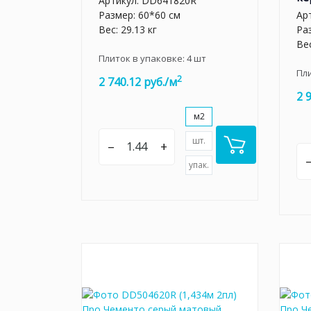
Артикул:
DD641820R
Размер: 60*60 см
Ар
Вес: 29.13 кг
Ра
Вес
Плиток в упаковке:
4
шт
Пл
2
2 740.12 руб./м
2 
м2
шт.
–
+
упак.