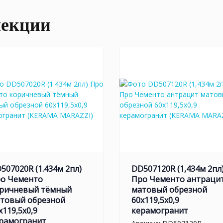
лекции
507020R (1.434м 2пл)
DD507120R (1,434м 2пл
о Чементо
Про Чементо антраци
ричневый тёмный
матовый обрезной
товый обрезной
60x119,5x0,9
x119,5x0,9
керамогранит
рамогранит