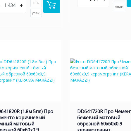
шт.
–
+
упак.
упак.
641820R (1.8м 5пл) Про
DD641720R Про Чемен
менто коричневый
бежевый матовый
мный матовый
обрезной 60x60x0,9
резной 60x60x0,9
керамогранит