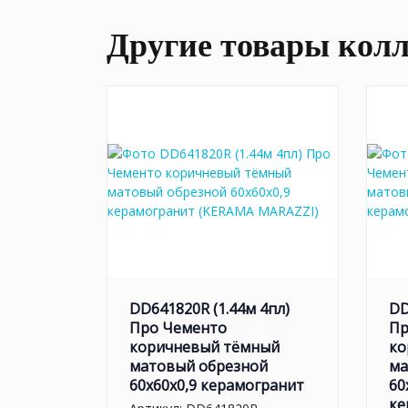
Другие товары кол
DD641820R (1.44м 4пл)
DD
Про Чементо
Пр
коричневый тёмный
ко
матовый обрезной
ма
60x60x0,9 керамогранит
60
ке