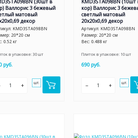
D3STA098BN (30шт в
KMD3STA098BN (10шт 
р) Валлорис 3 бежевый
кор) Валлорис 3 бежев
етлый матовый
светлый матовый
x20x0,69 декор
20x20x0,69 декор
тикул:
KMD3STA098BN
Артикул:
KMD3STA098BN
змер: 20*20 см
Размер: 20*20 см
: 0.52 кг
Вес: 0.488 кг
иток в упаковке:
30
шт
Плиток в упаковке:
10
шт
0 руб.
690 руб.
шт.
шт.
–
+
–
+