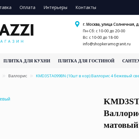
тавка
Оплата
Интерьеры
Контакты
г. Москва, улица Солнечная, д.
Пн-Сб: с 10-00 до 20-00
Вс: с 10-00 до 18-00
info@shopkeramogranit.ru
ПЛИТКА ДЛЯ КУХНИ
ПЛИТКА ДЛЯ ГОСТИНОЙ
САНТЕ
Валлорис
KMD3STA099BN (10шт в кор) Валлорис 4 бежевый св
KMD3STA
Валлори
матовый 