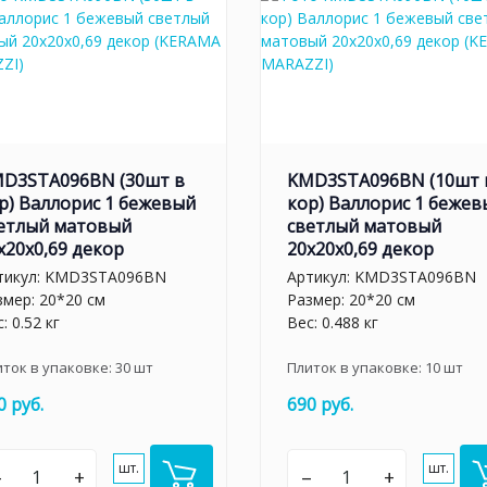
D3STA096BN (30шт в
KMD3STA096BN (10шт 
р) Валлорис 1 бежевый
кор) Валлорис 1 бежев
етлый матовый
светлый матовый
x20x0,69 декор
20x20x0,69 декор
тикул:
KMD3STA096BN
Артикул:
KMD3STA096BN
змер: 20*20 см
Размер: 20*20 см
: 0.52 кг
Вес: 0.488 кг
иток в упаковке:
30
шт
Плиток в упаковке:
10
шт
0 руб.
690 руб.
шт.
шт.
–
+
–
+