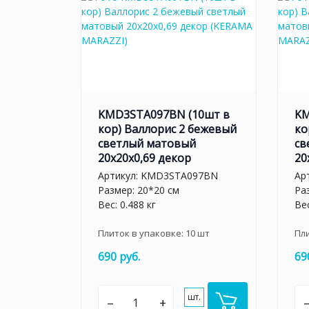
KMD3STA097BN (10шт в
KM
кор) Валлорис 2 бежевый
ко
светлый матовый
св
20x20x0,69 декор
20
Артикул:
KMD3STA097BN
Ар
Размер: 20*20 см
Ра
Вес: 0.488 кг
Вес
Плиток в упаковке:
10
шт
Пл
690 руб.
69
шт.
–
+