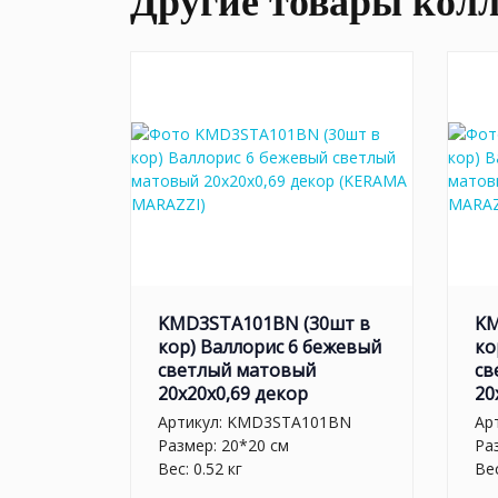
Другие товары кол
KMD3STA101BN (30шт в
KM
кор) Валлорис 6 бежевый
ко
светлый матовый
св
20x20x0,69 декор
20
Артикул:
KMD3STA101BN
Ар
Размер: 20*20 см
Ра
Вес: 0.52 кг
Вес