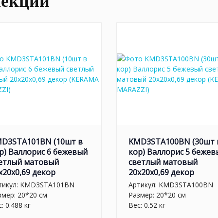
лекции
D3STA101BN (10шт в
KMD3STA100BN (30шт 
р) Валлорис 6 бежевый
кор) Валлорис 5 бежев
етлый матовый
светлый матовый
x20x0,69 декор
20x20x0,69 декор
тикул:
KMD3STA101BN
Артикул:
KMD3STA100BN
змер: 20*20 см
Размер: 20*20 см
: 0.488 кг
Вес: 0.52 кг