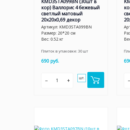
KMD3STA099BN (30шт в
KM
кор) Валлорис 4 бежевый
ко
светлый матовый
св
20x20x0,69 декор
20
Артикул:
KMD3STA099BN
Ар
Размер: 20*20 см
Ра
Вес: 0.52 кг
Вес
Плиток в упаковке:
30
шт
Пл
690 руб.
69
шт.
–
+