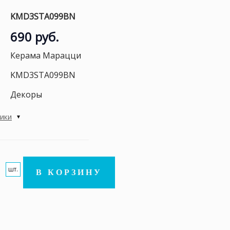
KMD3STA099BN
690 руб.
Керама Марацци
KMD3STA099BN
Декоры
тики
шт.
В КОРЗИНУ