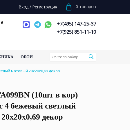
0
товаров
Вход
/
Регистрация
 6
+7(495) 147-25-37
+7(925) 851-11-10
ХНИКА
ОБОИ
етлый матовый 20x20x0,69 декор
099BN (10шт в кор)
с 4 бежевый светлый
20x20x0,69 декор