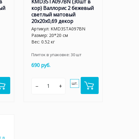
в
KMD3STA097BN (30шт в
ый
кор) Валлорис 2 бежевый
светлый матовый
20x20x0,69 декор
Артикул:
KMD3STA097BN
Размер: 20*20 см
Вес: 0.52 кг
Плиток в упаковке:
30
шт
690 руб.
шт.
–
+