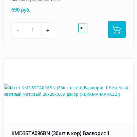
690 руб.
шт.
–
+
KMD3STA096BN (30шт в кор) Валлорис 1