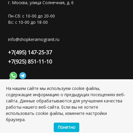
г. Москва, улица Солнечная, д. 6
Пн-Сб: с 10-00 до 20-00
Вс: с 10-00 до 18-00
info@shopkeramogranit.ru
+7(495) 147-25-37
+7(925) 851-11-10
На нашем сайте мы используем cookie файлы,
содержащие информацию о предыдущих посещениях веб-
Конфиденциальность персональной информации
сайта. Данные обрабатываются для улучшения качества
работы нашего веб-сайта. Если вы не хотите
использовать cookie файлы, измените настройки
Copyright © 2026 ИП Григорьян Юлия Сергеевна, ИНН:
501703338416
браузера.
Понятно