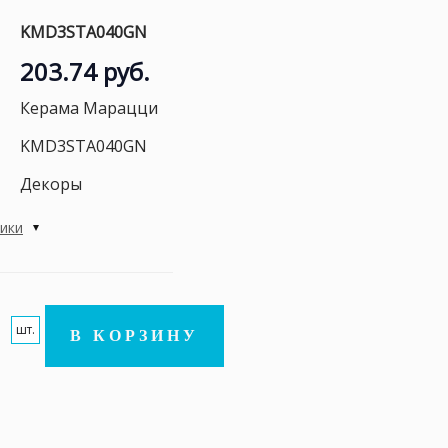
KMD3STA040GN
203.74 руб.
Керама Марацци
KMD3STA040GN
Декоры
тики
шт.
В КОРЗИНУ