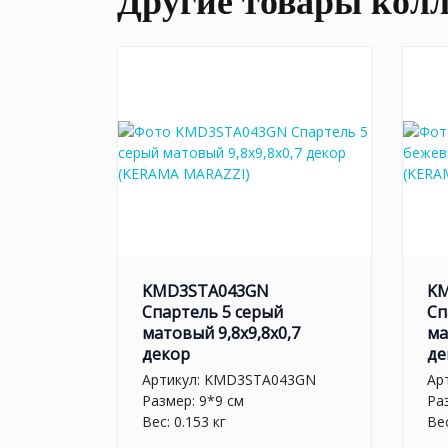
Другие товары кол
KMD3STA043GN
K
Спартель 5 серый
Сп
матовый 9,8x9,8x0,7
ма
декор
де
Артикул:
KMD3STA043GN
Ар
Размер: 9*9 см
Ра
Вес: 0.153 кг
Вес