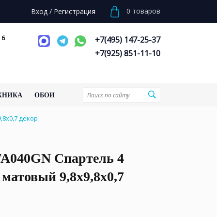
0
товаров
Вход
/
Регистрация
 6
+7(495) 147-25-37
+7(925) 851-11-10
ХНИКА
ОБОИ
8x0,7 декор
040GN Спартель 4
матовый 9,8x9,8x0,7