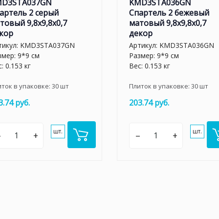
MD3STA037GN
KMD3STA036GN
артель 2 серый
Спартель 2 бежевый
товый 9,8x9,8x0,7
матовый 9,8x9,8x0,7
кор
декор
тикул:
KMD3STA037GN
Артикул:
KMD3STA036GN
змер: 9*9 см
Размер: 9*9 см
: 0.153 кг
Вес: 0.153 кг
иток в упаковке:
30
шт
Плиток в упаковке:
30
шт
3.74 руб.
203.74 руб.
шт.
шт.
–
+
–
+