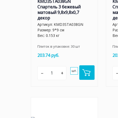
KMD3STA038GN
K
Спартель 3 бежевый
Сп
матовый 9,8x9,8x0,7
ма
декор
де
Артикул:
KMD3STA038GN
Ар
Размер: 9*9 см
Ра
Вес: 0.153 кг
Вес
Плиток в упаковке:
30
шт
Пл
203.74 руб.
20
шт.
–
+