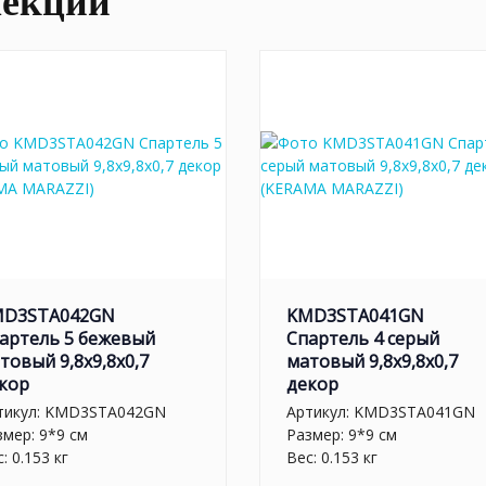
лекции
MD3STA042GN
KMD3STA041GN
артель 5 бежевый
Спартель 4 серый
товый 9,8x9,8x0,7
матовый 9,8x9,8x0,7
кор
декор
тикул:
KMD3STA042GN
Артикул:
KMD3STA041GN
змер: 9*9 см
Размер: 9*9 см
: 0.153 кг
Вес: 0.153 кг