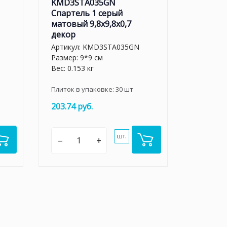
KMD3STA035GN
Спартель 1 серый
матовый 9,8x9,8x0,7
декор
Артикул:
KMD3STA035GN
Размер: 9*9 см
Вес: 0.153 кг
Плиток в упаковке:
30
шт
203.74 руб.
шт.
–
+