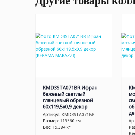
Другие товары кол
KMD3STA071BR Ифран
K
бежевый светлый
мо
глянцевый обрезной
св
60x119,5x0,9 декор
об
де
Артикул:
KMD3STA071BR
Размер: 119*60 см
Ар
Вес: 15.384 кг
Ра
Вес