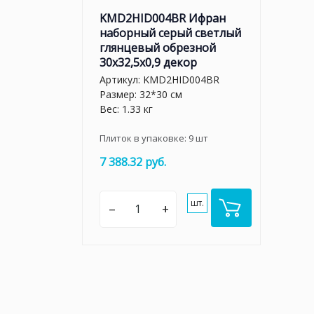
KMD2HID004BR Ифран
наборный серый светлый
глянцевый обрезной
30x32,5x0,9 декор
Артикул:
KMD2HID004BR
Размер: 32*30 см
Вес: 1.33 кг
Плиток в упаковке:
9
шт
7 388.32 руб.
шт.
–
+