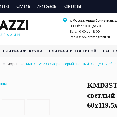
тавка
Оплата
Интерьеры
Контакты
г. Москва, улица Солнечная, д.
Пн-Сб: с 10-00 до 20-00
Вс: с 10-00 до 18-00
info@shopkeramogranit.ru
ПЛИТКА ДЛЯ КУХНИ
ПЛИТКА ДЛЯ ГОСТИНОЙ
САНТЕ
Ифран
KMD3STA029BR Ифран серый светлый глянцевый обрез
KMD3ST
светлый
60x119,5