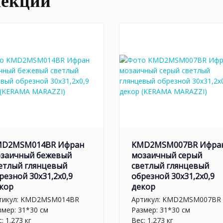
лекции
MD2MSM014BR Ифран
KMD2MSM007BR Ифра
заичный бежевый
мозаичный серый
етлый глянцевый
светлый глянцевый
резной 30x31,2x0,9
обрезной 30x31,2x0,9
кор
декор
тикул:
KMD2MSM014BR
Артикул:
KMD2MSM007BR
змер: 31*30 см
Размер: 31*30 см
: 1.273 кг
Вес: 1.273 кг