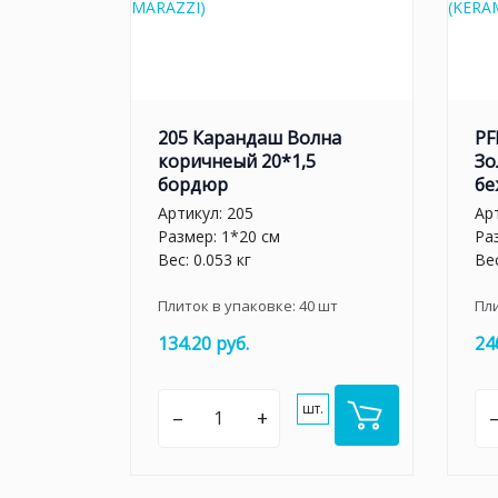
205 Карандаш Волна
PF
коричнеый 20*1,5
Зо
бордюр
бе
Артикул:
205
Ар
Размер: 1*20 см
Ра
Вес: 0.053 кг
Вес
Плиток в упаковке:
40
шт
Пл
134.20 руб.
24
шт.
–
+