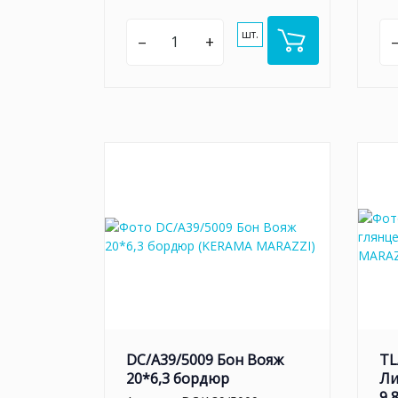
шт.
–
+
DC/A39/5009 Бон Вояж
TL
20*6,3 бордюр
Ли
9,