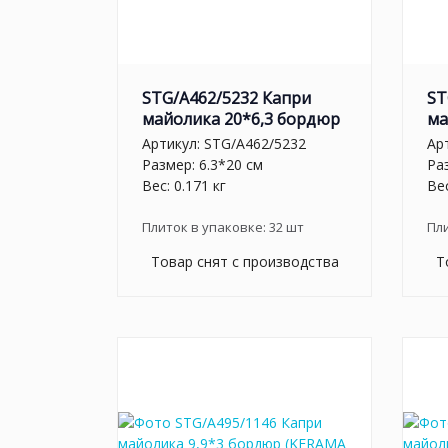
STG/A462/5232 Капри
ST
майолика 20*6,3 бордюр
ма
Артикул:
STG/A462/5232
Ар
Размер: 6.3*20 см
Ра
Вес: 0.171 кг
Вес
Плиток в упаковке:
32
шт
Пл
Товар снят с производства
Т