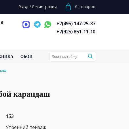
0
товаров
Вход
/
Регистрация
 6
+7(495) 147-25-37
+7(925) 851-11-10
ХНИКА
ОБОИ
ндаш
убой карандаш
153
Утренний пейзаж