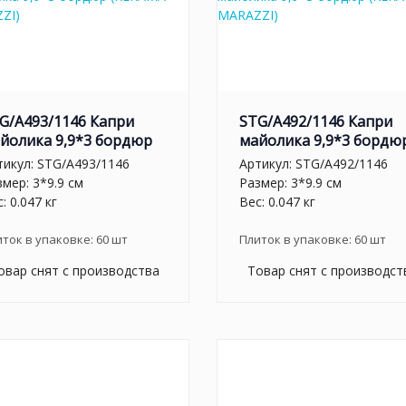
G/A493/1146 Капри
STG/A492/1146 Капри
йолика 9,9*3 бордюр
майолика 9,9*3 бордю
тикул:
STG/A493/1146
Артикул:
STG/A492/1146
змер: 3*9.9 см
Размер: 3*9.9 см
: 0.047 кг
Вес: 0.047 кг
иток в упаковке:
60
шт
Плиток в упаковке:
60
шт
овар снят с производства
Товар снят с производст