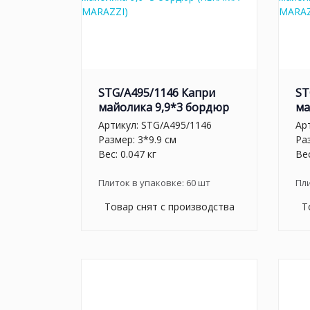
STG/A495/1146 Капри
ST
майолика 9,9*3 бордюр
ма
Артикул:
STG/A495/1146
Ар
Размер: 3*9.9 см
Ра
Вес: 0.047 кг
Вес
Плиток в упаковке:
60
шт
Пл
Товар снят с производства
Т