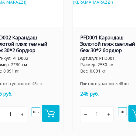
D002 Карандаш
PFD001 Карандаш
лотой пляж темный
Золотой пляж светлый
ж 30*2 бордюр
беж 30*2 бордюр
тикул:
PFD002
Артикул:
PFD001
змер: 2*30 см
Размер: 2*30 см
: 0.091 кг
Вес: 0.091 кг
иток в упаковке:
48
шт
Плиток в упаковке:
48
шт
6 руб.
246 руб.
шт.
шт.
–
+
–
+