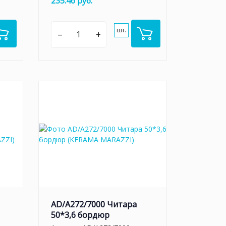
235.46 руб.
шт.
–
+
AD/A272/7000 Читара
50*3,6 бордюр