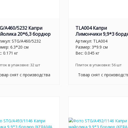
G/A460/5232 Капри
TLA004 Капри
йолика 20*6,3 бордюр
Лимончики 9,9*3 бор
тикул:
STG/A460/5232
Артикул:
TLA004
змер: 6.3*20 см
Размер: 3*9.9 см
: 0.171 кг
Вес: 0.045 кг
иток в упаковке:
32
шт
Плиток в упаковке:
56
шт
овар снят с производства
Товар снят с производст