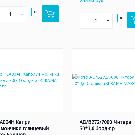
235.46 руб.
шт.
–
+
шт.
–
+
A004H Капри
AD/B272/7000 Читара
мончики глянцевый
50*3,6 бордюр
8х3 бордюр