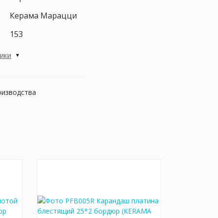
Керама Марацци
153
тики
оизводства