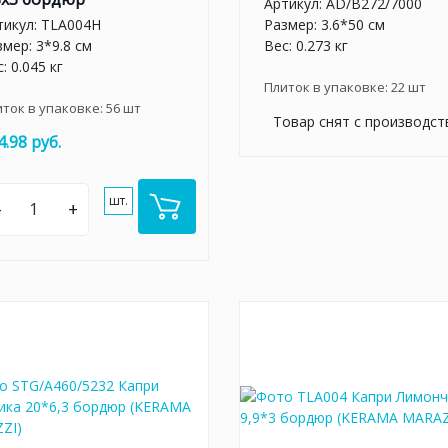
Артикул:
AD/B272/7000
тикул:
TLA004H
Размер: 3.6*50 см
змер: 3*9.8 см
Вес: 0.273 кг
: 0.045 кг
Плиток в упаковке:
22
шт
иток в упаковке:
56
шт
Товар снят с производст
4.98 руб.
шт.
–
+