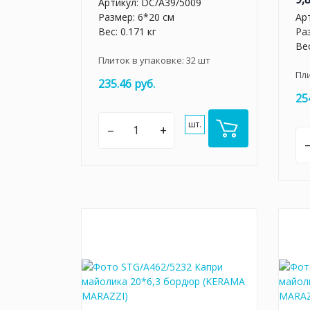
Артикул:
DC/A39/5009
Размер: 6*20 см
Ар
Вес: 0.171 кг
Ра
Вес
Плиток в упаковке:
32
шт
Пл
235.46 руб.
25
шт.
–
+