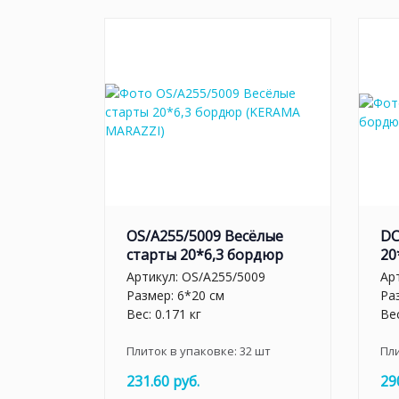
OS/A255/5009 Весёлые
DC
старты 20*6,3 бордюр
20
Артикул:
OS/A255/5009
Ар
Размер: 6*20 см
Ра
Вес: 0.171 кг
Вес
Плиток в упаковке:
32
шт
Пл
231.60 руб.
29