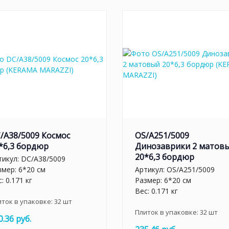
/A38/5009 Космос
OS/A251/5009
*6,3 бордюр
Динозаврики 2 матов
20*6,3 бордюр
тикул:
DC/A38/5009
змер: 6*20 см
Артикул:
OS/A251/5009
: 0.171 кг
Размер: 6*20 см
Вес: 0.171 кг
иток в упаковке:
32
шт
Плиток в упаковке:
32
шт
0.36 руб.