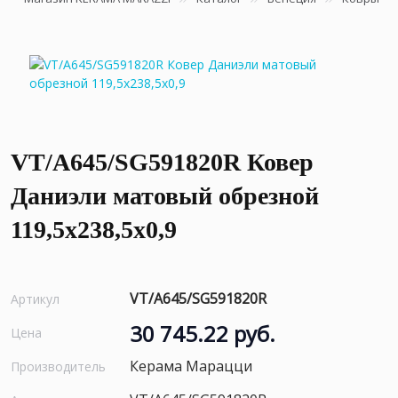
VT/A645/SG591820R Ковер
Даниэли матовый обрезной
119,5x238,5x0,9
VT/A645/SG591820R
Артикул
30 745.22 руб.
Цена
Керама Марацци
Производитель