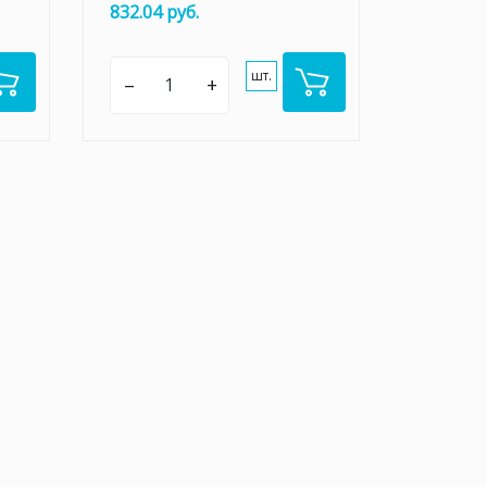
832.04 руб.
шт.
–
+