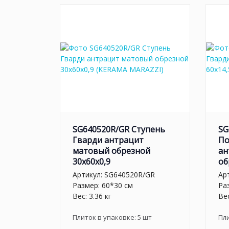
SG640520R/GR Ступень
SG
Гварди антрацит
По
матовый обрезной
ан
30x60x0,9
об
Артикул:
SG640520R/GR
Ар
Размер: 60*30 см
Ра
Вес: 3.36 кг
Вес
Плиток в упаковке:
5
шт
Пл