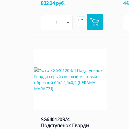
832.04 руб.
44
шт.
–
+
SG640120R/4
Подступенок Гварди