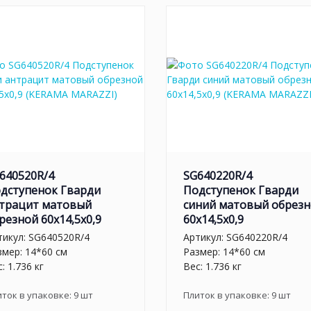
640520R/4
SG640220R/4
дступенок Гварди
Подступенок Гварди
трацит матовый
синий матовый обрез
резной 60x14,5x0,9
60x14,5x0,9
тикул:
SG640520R/4
Артикул:
SG640220R/4
змер: 14*60 см
Размер: 14*60 см
: 1.736 кг
Вес: 1.736 кг
иток в упаковке:
9
шт
Плиток в упаковке:
9
шт