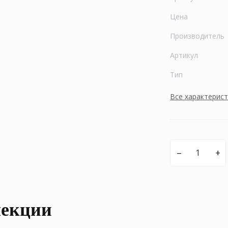
Цена
Производитель
Артикул
Тип
Все характерис
–
+
лекции