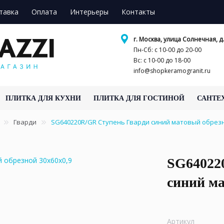
тавка
Оплата
Интерьеры
Контакты
г. Москва, улица Солнечная, д.
Пн-Сб: с 10-00 до 20-00
Вс: с 10-00 до 18-00
info@shopkeramogranit.ru
ПЛИТКА ДЛЯ КУХНИ
ПЛИТКА ДЛЯ ГОСТИНОЙ
САНТЕ
Гварди
SG640220R/GR Ступень Гварди синий матовый обрезн
SG64022
синий ма
Артикул