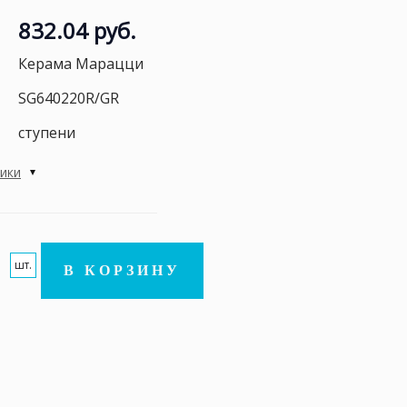
832.04 руб.
Керама Марацци
SG640220R/GR
ступени
тики
шт.
В КОРЗИНУ