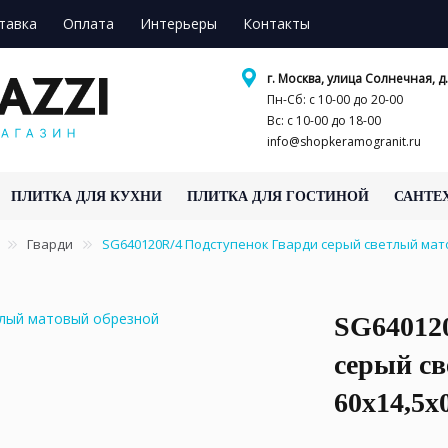
тавка
Оплата
Интерьеры
Контакты
г. Москва, улица Солнечная, д.
Пн-Сб: с 10-00 до 20-00
Вс: с 10-00 до 18-00
info@shopkeramogranit.ru
ПЛИТКА ДЛЯ КУХНИ
ПЛИТКА ДЛЯ ГОСТИНОЙ
САНТЕ
Гварди
SG640120R/4 Подступенок Гварди серый светлый мато
SG64012
серый с
60x14,5x