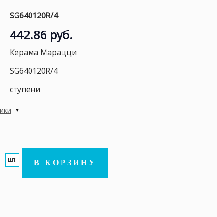
SG640120R/4
442.86 руб.
Керама Марацци
SG640120R/4
ступени
тики
шт.
В КОРЗИНУ