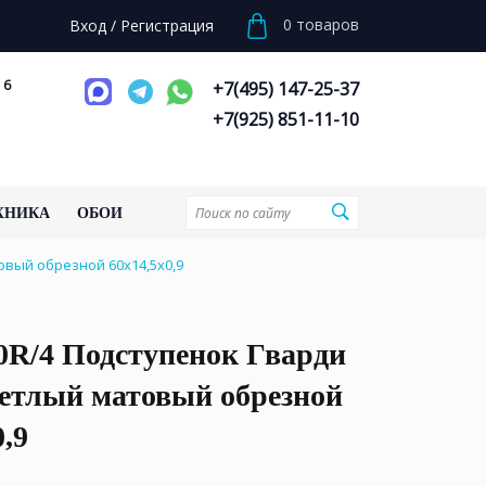
0
товаров
Вход
/
Регистрация
 6
+7(495) 147-25-37
+7(925) 851-11-10
ХНИКА
ОБОИ
вый обрезной 60x14,5x0,9
0R/4 Подступенок Гварди
ветлый матовый обрезной
0,9