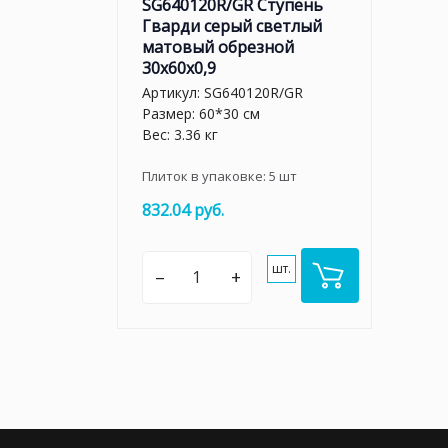
SG640120R/GR Ступень
Гварди серый светлый
матовый обрезной
30x60x0,9
Артикул:
SG640120R/GR
Размер: 60*30 см
Вес: 3.36 кг
Плиток в упаковке:
5
шт
832.04 руб.
шт.
–
+