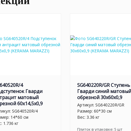
лекции
640520R/4
SG640220R/GR Ступень
дступенок Гварди
Гварди синий матовы
трацит матовый
обрезной 30x60x0,9
резной 60x14,5x0,9
Артикул:
SG640220R/GR
тикул:
SG640520R/4
Размер: 60*30 см
змер: 14*60 см
Вес: 3.36 кг
: 1.736 кг
Плиток в упаковке:
5
шт