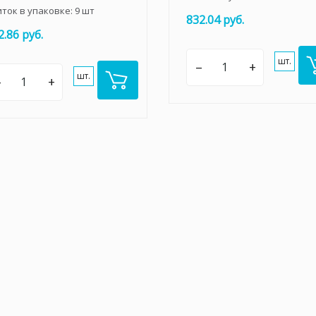
иток в упаковке:
9
шт
832.04 руб.
2.86 руб.
шт.
–
+
шт.
–
+