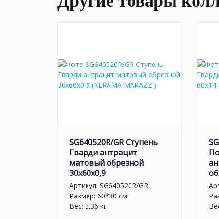
Другие товары кол
SG640520R/GR Ступень
SG
Гварди антрацит
По
матовый обрезной
ан
30x60x0,9
об
Артикул:
SG640520R/GR
Ар
Размер: 60*30 см
Ра
Вес: 3.36 кг
Вес