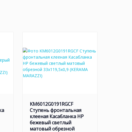
KM6012G0191RGCF
ка
Ступень фронтальная
клееная Касабланка HP
бежевый светлый
матовый обрезной