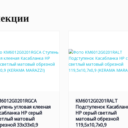
лекции
6012G0201RGCA
KM6012G0201RALT
упень угловая клееная
Подступенок Касаблан
сабланка HP серый
HP серый светлый
етлый матовый
матовый обрезной
резной 33x33x0,9
119,5x10,7x0,9