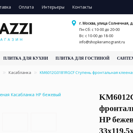
тавка
Оплата
Интерьеры
Контакты
г. Москва, улица Солнечная, д.
Пн-Сб: с 10-00 до 20-00
Вс: с 10-00 до 18-00
info@shopkeramogranit.ru
ПЛИТКА ДЛЯ КУХНИ
ПЛИТКА ДЛЯ ГОСТИНОЙ
САНТЕ
Касабланка
KM6012G0181RGCF Ступень фронтальная клееная
KM6012G
фронтал
HP беже
33x119,5x