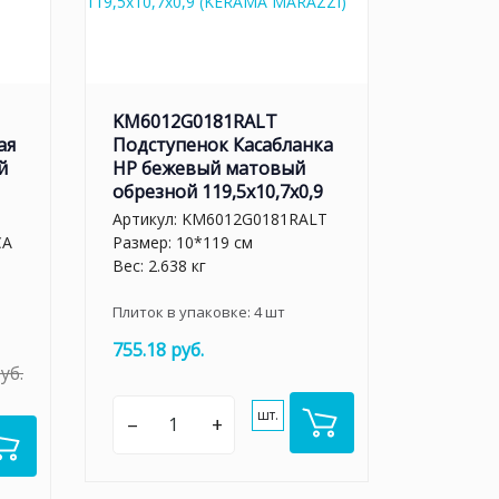
KM6012G0181RALT
ая
Подступенок Касабланка
й
HP бежевый матовый
обрезной 119,5x10,7x0,9
Артикул:
KM6012G0181RALT
CA
Размер: 10*119 см
Вес: 2.638 кг
Плиток в упаковке:
4
шт
755.18 руб.
уб.
шт.
–
+