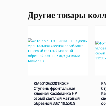
Другие товары кол
KM6012G0201RGCF
KM
Ступень фронтальная
Ст
клееная Касабланка HP
Ка
серый светлый матовый
св
обрезной 33x119,5x0,9
об