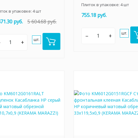
Плиток в упаковке:
4
шт
иток в упаковке:
4
шт
755.18 руб.
471.30 руб.
5 604.68 руб.
шт.
–
+
шт.
–
+