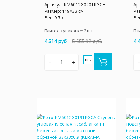
Артикул:
KM6012G0201RGCF
Ар
Размер: 119*33 см
Ра
Вес: 9.5 кг
Вес
Плиток в упаковке:
2
шт
Пл
4 514 руб.
5 655.92 руб.
4 
шт.
–
+