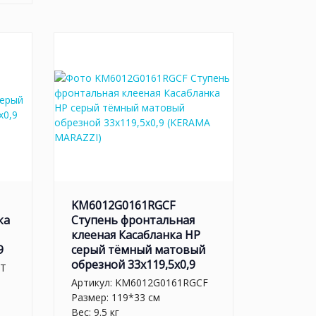
KM6012G0161RGCF
ка
Ступень фронтальная
клееная Касабланка HP
9
серый тёмный матовый
обрезной 33x119,5x0,9
LT
Артикул:
KM6012G0161RGCF
Размер: 119*33 см
Вес: 9.5 кг