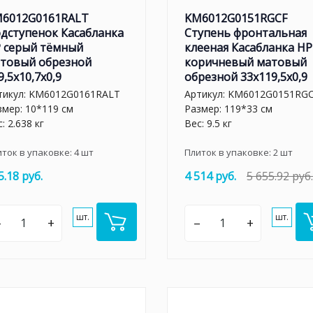
6012G0161RALT
KM6012G0151RGCF
дступенок Касабланка
Ступень фронтальная
 серый тёмный
клееная Касабланка HP
товый обрезной
коричневый матовый
9,5x10,7x0,9
обрезной 33x119,5x0,9
тикул:
KM6012G0161RALT
Артикул:
KM6012G0151RG
змер: 10*119 см
Размер: 119*33 см
: 2.638 кг
Вес: 9.5 кг
иток в упаковке:
4
шт
Плиток в упаковке:
2
шт
5.18 руб.
4 514 руб.
5 655.92 руб.
шт.
шт.
–
+
–
+