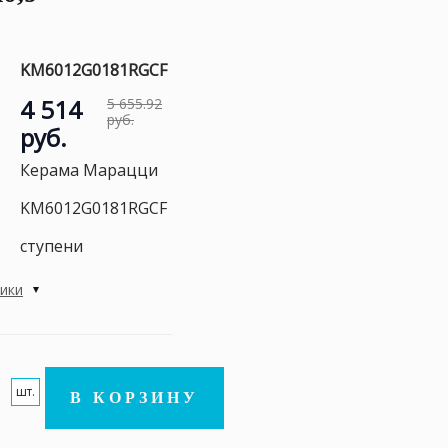
KM6012G0181RGCF
4 514
5 655.92
руб.
руб.
Керама Марацци
KM6012G0181RGCF
ступени
тики
шт.
В КОРЗИНУ