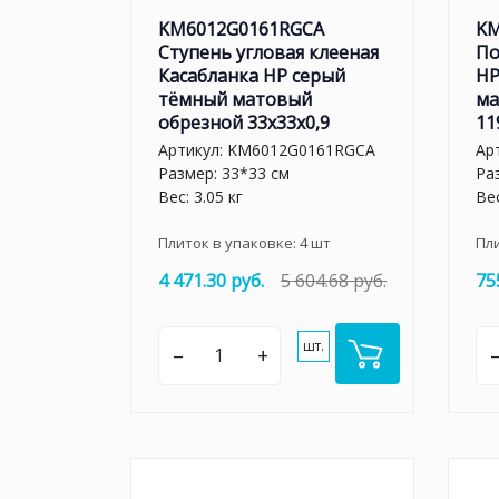
KM6012G0161RGCA
KM
Ступень угловая клееная
По
Касабланка HP серый
HP
тёмный матовый
ма
обрезной 33x33x0,9
11
Артикул:
KM6012G0161RGCA
Ар
Размер: 33*33 см
Ра
Вес: 3.05 кг
Вес
Плиток в упаковке:
4
шт
Пл
4 471.30 руб.
5 604.68 руб.
75
шт.
–
+