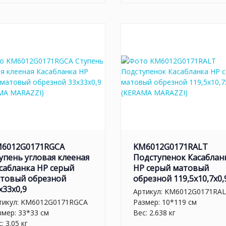
6012G0171RGCA
KM6012G0171RALT
упень угловая клееная
Подступенок Касаблан
сабланка HP серый
HP серый матовый
товый обрезной
обрезной 119,5x10,7x0,
x33x0,9
Артикул:
KM6012G0171RA
тикул:
KM6012G0171RGCA
Размер: 10*119 см
змер: 33*33 см
Вес: 2.638 кг
: 3.05 кг