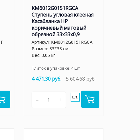
KM6012G0151RGCA
Ступень угловая клееная
Касабланка HP
коричневый матовый
обрезной 33x33x0,9
CF
Артикул:
KM6012G0151RGCA
Размер: 33*33 см
Вес: 3.05 кг
Плиток в упаковке:
4
шт
4 471.30 руб.
5 604.68 руб.
шт.
–
+