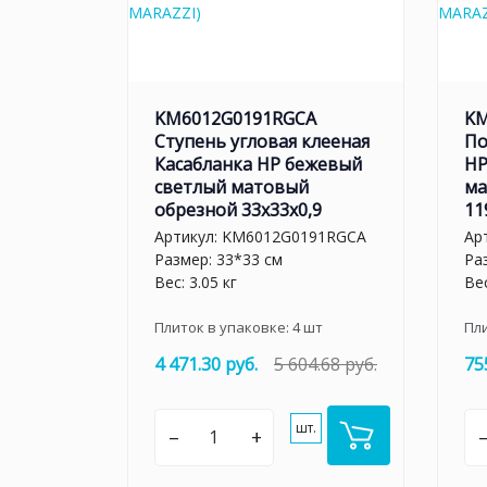
KM6012G0191RGCA
KM
Ступень угловая клееная
По
Касабланка HP бежевый
HP
светлый матовый
ма
обрезной 33x33x0,9
11
Артикул:
KM6012G0191RGCA
Ар
Размер: 33*33 см
Ра
Вес: 3.05 кг
Вес
Плиток в упаковке:
4
шт
Пл
4 471.30 руб.
5 604.68 руб.
75
шт.
–
+