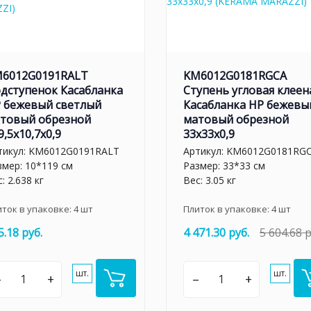
6012G0191RALT
KM6012G0181RGCA
дступенок Касабланка
Ступень угловая клеен
 бежевый светлый
Касабланка HP бежевы
товый обрезной
матовый обрезной
9,5x10,7x0,9
33x33x0,9
тикул:
KM6012G0191RALT
Артикул:
KM6012G0181RG
змер: 10*119 см
Размер: 33*33 см
: 2.638 кг
Вес: 3.05 кг
иток в упаковке:
4
шт
Плиток в упаковке:
4
шт
5.18 руб.
4 471.30 руб.
5 604.68 р
шт.
шт.
–
+
–
+