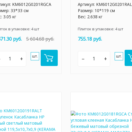
тикул:
KM6012G0201RGCA
Артикул:
KM6012G0201RA
змер: 33*33 см
Размер: 10*119 см
: 3.05 кг
Вес: 2.638 кг
иток в упаковке:
4
шт
Плиток в упаковке:
4
шт
471.30 руб.
5 604.68 руб.
755.18 руб.
шт.
шт.
–
+
–
+