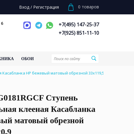
0
товаров
Вход
/
Регистрация
 6
+7(495) 147-25-37
+7(925) 851-11-10
ХНИКА
ОБОИ
 Касабланка HP бежевый матовый обрезной 33x119,5x0,9
0181RGCF Ступень
ьная клееная Касабланка
вый матовый обрезной
0,9