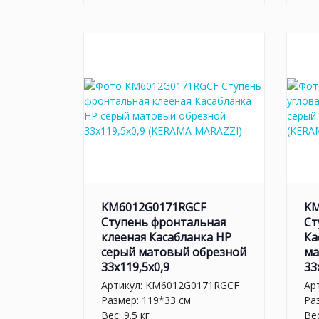
KM6012G0171RGCF
KM
Ступень фронтальная
Ст
клееная Касабланка HP
Ка
серый матовый обрезной
ма
33x119,5x0,9
33
Артикул:
KM6012G0171RGCF
Ар
Размер: 119*33 см
Ра
Вес: 9.5 кг
Вес