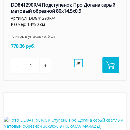
DD841290R/4 Подступенок Про Догана серый
матовый обрезной 80x14,5x0,9
Артикул:
DD841290R/4
Размер: 14*80 см
Плиток в упаковке:
6
шт
778.36 руб.
шт.
–
+