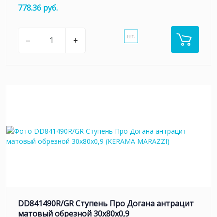
778.36 руб.
шт.
–
+
DD841490R/GR Ступень Про Догана антрацит
матовый обрезной 30x80x0,9