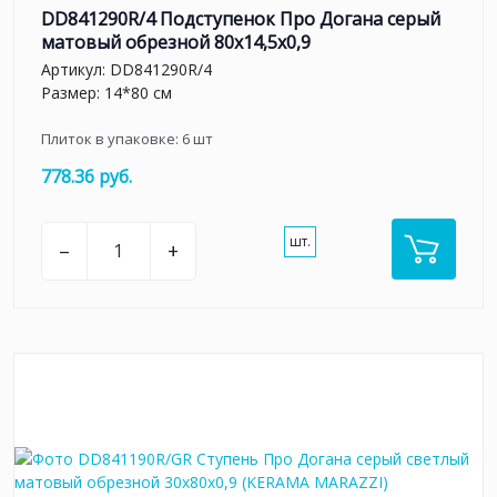
DD841290R/4 Подступенок Про Догана серый
матовый обрезной 80x14,5x0,9
Артикул:
DD841290R/4
Размер: 14*80 см
Плиток в упаковке:
6
шт
778.36 руб.
шт.
–
+