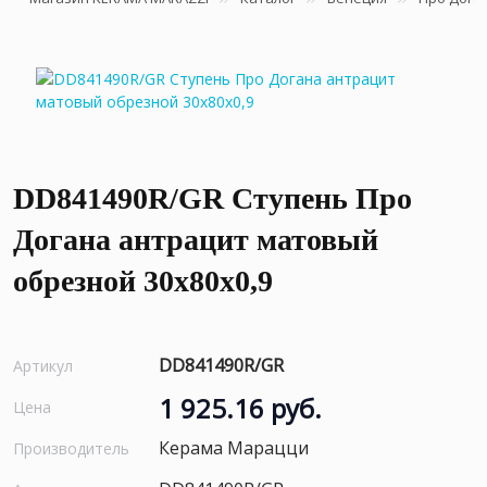
DD841490R/GR Ступень Про
Догана антрацит матовый
обрезной 30x80x0,9
DD841490R/GR
Артикул
1 925.16 руб.
Цена
Керама Марацци
Производитель