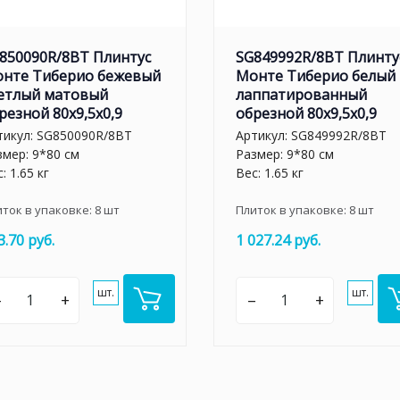
850090R/8BT Плинтус
SG849992R/8BT Плинту
нте Тиберио бежевый
Монте Тиберио белый
етлый матовый
лаппатированный
резной 80x9,5x0,9
обрезной 80x9,5x0,9
тикул:
SG850090R/8BT
Артикул:
SG849992R/8BT
змер: 9*80 см
Размер: 9*80 см
: 1.65 кг
Вес: 1.65 кг
иток в упаковке:
8
шт
Плиток в упаковке:
8
шт
3.70 руб.
1 027.24 руб.
шт.
шт.
–
+
–
+