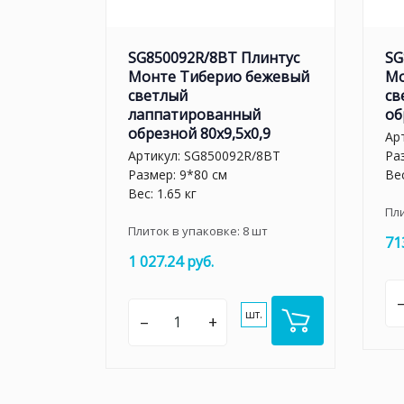
SG850092R/8BT Плинтус
SG
Монте Тиберио бежевый
Мо
светлый
св
лаппатированный
об
обрезной 80x9,5x0,9
Ар
Артикул:
SG850092R/8BT
Ра
Размер: 9*80 см
Вес
Вес: 1.65 кг
Пл
Плиток в упаковке:
8
шт
71
1 027.24 руб.
шт.
–
+