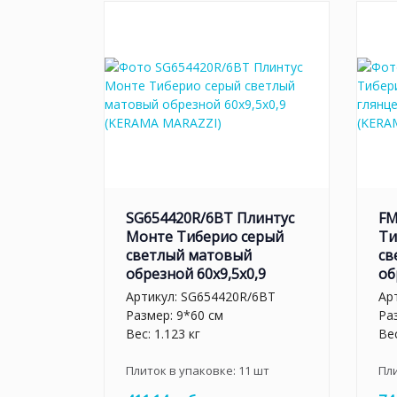
SG654420R/6BT Плинтус
FM
Монте Тиберио серый
Ти
светлый матовый
св
обрезной 60x9,5x0,9
об
Артикул:
SG654420R/6BT
Ар
Размер: 9*60 см
Ра
Вес: 1.123 кг
Вес
Плиток в упаковке:
11
шт
Пл