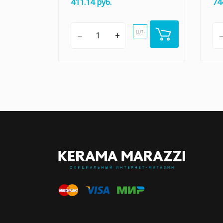
411.14 руб.
74
шт.
–
+