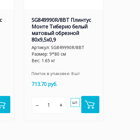
с
SG849990R/8BT Плинтус
Монте Тиберио белый
матовый обрезной
80x9,5x0,9
Артикул:
SG849990R/8BT
Размер: 9*80 см
Вес: 1.65 кг
Плиток в упаковке:
8
шт
713.70 руб.
шт.
–
+