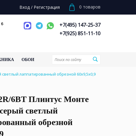
0
товаров
Вход
/
Регистрация
 6
+7(495) 147-25-37
+7(925) 851-11-10
ХНИКА
ОБОИ
й светлый лаппатированный обрезной 60x9,5x0,9
2R/6BT Плинтус Монте
 серый светлый
рованный обрезной
9