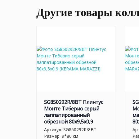
Другие товары кол
SG850292R/8BT Плинтус
SG
Монте Тиберио серый
Мо
лаппатированный
ма
обрезной 80x9,5x0,9
80
Артикул:
SG850292R/8BT
Ар
Размер: 9*80 см
Ра