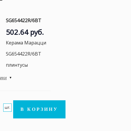
SG654422R/6BT
502.64 руб.
Керама Марацци
SG654422R/6BT
плинтусы
тики
шт.
В КОРЗИНУ