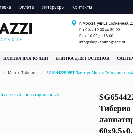
тавка
Оплата
Интерьеры
Контакты
г. Москва, улица Солнечная, д.
Пн-Сб: с 10-00 до 20-00
Вс: с 10-00 до 18-00
info@shopkeramogranit.ru
ПЛИТКА ДЛЯ КУХНИ
ПЛИТКА ДЛЯ ГОСТИНОЙ
САНТЕ
Монте Тиберио
SG654422R/6BT Плинтус Монте Тиберио серы
SG65442
Тиберио
лаппати
60x9,5x0,