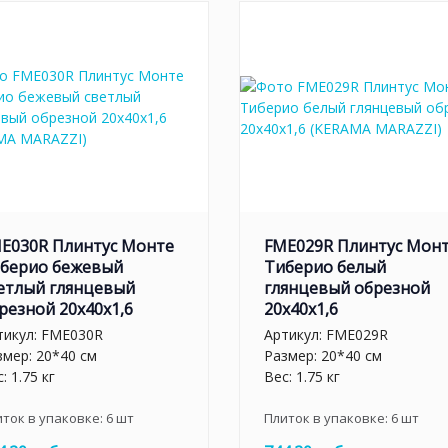
E030R Плинтус Монте
FME029R Плинтус Мон
берио бежевый
Тиберио белый
етлый глянцевый
глянцевый обрезной
резной 20x40x1,6
20x40x1,6
тикул:
FME030R
Артикул:
FME029R
змер: 20*40 см
Размер: 20*40 см
: 1.75 кг
Вес: 1.75 кг
иток в упаковке:
6
шт
Плиток в упаковке:
6
шт