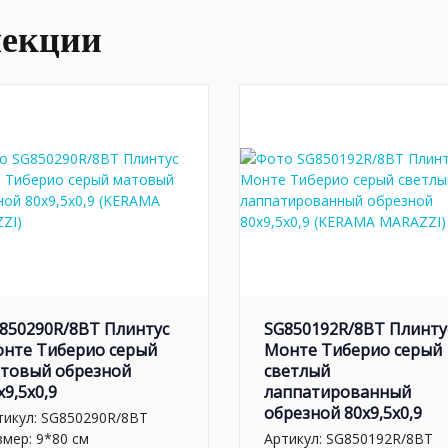
лекции
850290R/8BT Плинтус
SG850192R/8BT Плинту
нте Тиберио серый
Монте Тиберио серый
товый обрезной
светлый
x9,5x0,9
лаппатированный
обрезной 80x9,5x0,9
тикул:
SG850290R/8BT
змер: 9*80 см
Артикул:
SG850192R/8BT