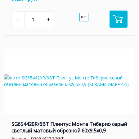
шт.
–
+
SG654420R/6BT Плинтус Монте Тиберио серый
светлый матовый обрезной 60x9,5x0,9
Артикул:
SG654420R/6BT