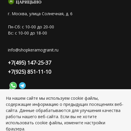
ЦАРИЦЫНО
г. Москва, улица Солнечная, д. 6
Пн-Сб: с 10-00 до 20-00
Вс: с 10-00 до 18-00
info@shopkeramogranit.ru
+7(495) 147-25-37
+7(925) 851-11-10
На нашем сайте мы используем cookie файлы,
содержащие информацию о предыдущих посещениях веб-
Конфиденциальность персональной информации
сайта. Данные обрабатываются для улучшения качества
работы нашего веб-сайта. Если вы не хотите
использовать cookie файлы, измените настройки
Copyright © 2026 ИП Григорьян Юлия Сергеевна, ИНН:
браузера.
501703338416