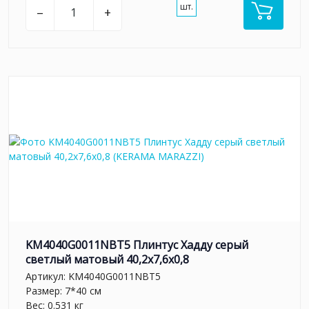
шт.
–
+
KM4040G0011NBT5 Плинтус Хадду серый
светлый матовый 40,2x7,6x0,8
Артикул:
KM4040G0011NBT5
Размер: 7*40 см
Вес: 0.531 кг