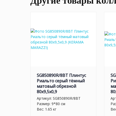
Другие товары кол
SG850890R/8BT Плинтус
SG
Риальто серый тёмный
Ри
матовый обрезной
ма
80x9,5x0,9
80
Артикул:
SG850890R/8BT
Ар
Размер: 9*80 см
Ра
Вес: 1.65 кг
Вес