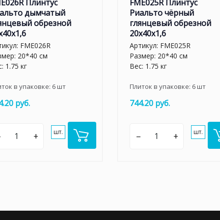
E026R Плинтус
FME025R Плинтус
альто дымчатый
Риальто чёрный
янцевый обрезной
глянцевый обрезной
x40x1,6
20x40x1,6
тикул:
FME026R
Артикул:
FME025R
змер: 20*40 см
Размер: 20*40 см
: 1.75 кг
Вес: 1.75 кг
иток в упаковке:
6
шт
Плиток в упаковке:
6
шт
4.20 руб.
744.20 руб.
шт.
шт.
–
+
–
+