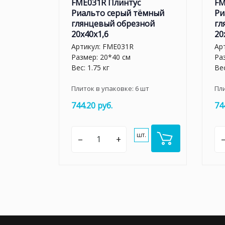
FME031R Плинтус
FM
Риальто серый тёмный
Ри
глянцевый обрезной
гл
20x40x1,6
20
Артикул:
FME031R
Ар
Размер: 20*40 см
Ра
Вес: 1.75 кг
Вес
Плиток в упаковке:
6
шт
Пл
744.20 руб.
74
шт.
–
+