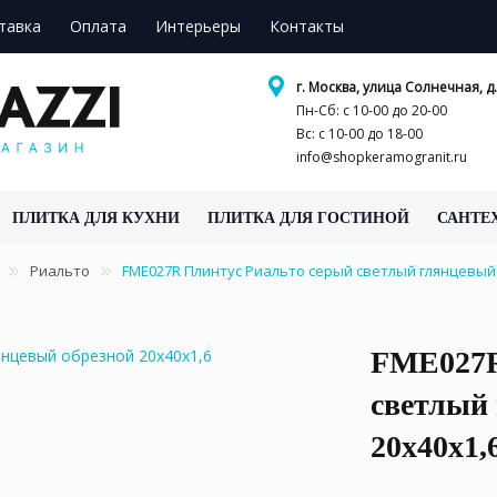
тавка
Оплата
Интерьеры
Контакты
г. Москва, улица Солнечная, д.
Пн-Сб: с 10-00 до 20-00
Вс: с 10-00 до 18-00
info@shopkeramogranit.ru
ПЛИТКА ДЛЯ КУХНИ
ПЛИТКА ДЛЯ ГОСТИНОЙ
САНТЕ
Риальто
FME027R Плинтус Риальто серый светлый глянцевый
FME027R
светлый
20x40x1,