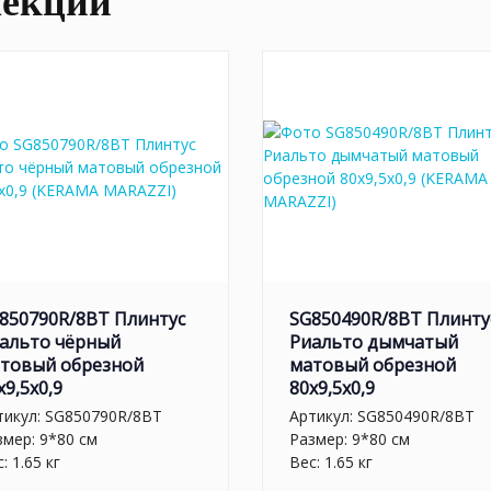
лекции
850790R/8BT Плинтус
SG850490R/8BT Плинту
альто чёрный
Риальто дымчатый
товый обрезной
матовый обрезной
x9,5x0,9
80x9,5x0,9
тикул:
SG850790R/8BT
Артикул:
SG850490R/8BT
змер: 9*80 см
Размер: 9*80 см
: 1.65 кг
Вес: 1.65 кг