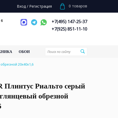
0
товаров
Вход
/
Регистрация
 6
+7(495) 147-25-37
+7(925) 851-11-10
ХНИКА
ОБОИ
 обрезной 20x40x1,6
 Плинтус Риальто серый
 глянцевый обрезной
6