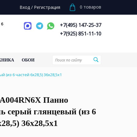
0
товаров
Вход
/
Регистрация
 6
+7(495) 147-25-37
+7(925) 851-11-10
ХНИКА
ОБОИ
(из 6 частей 6х28,5) 36x28,5x1
A004RN6X Панно
ь серый глянцевый (из 6
28,5) 36x28,5x1