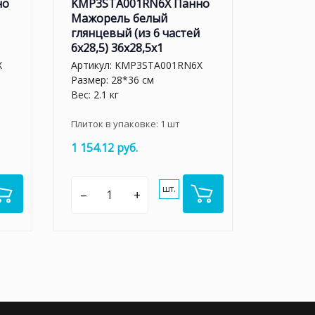
но
KMP3STA001RN6X Панно
Мажорель белый
глянцевый (из 6 частей
6х28,5) 36x28,5x1
X
Артикул:
KMP3STA001RN6X
Размер: 28*36 см
Вес: 2.1 кг
Плиток в упаковке:
1
шт
1 154.12 руб.
шт.
–
+