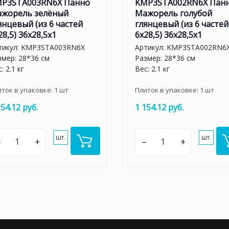
P3STA003RN6X Панно
KMP3STA002RN6X Пан
жорель зелёный
Мажорель голубой
янцевый (из 6 частей
глянцевый (из 6 частей
28,5) 36x28,5x1
6х28,5) 36x28,5x1
тикул:
KMP3STA003RN6X
Артикул:
KMP3STA002RN6
змер: 28*36 см
Размер: 28*36 см
: 2.1 кг
Вес: 2.1 кг
иток в упаковке:
1
шт
Плиток в упаковке:
1
шт
154.12 руб.
1 154.12 руб.
шт.
шт.
–
+
–
+