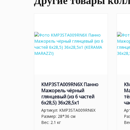
Другие товары кол
KMP3STA009RN6X Панно
KM
Мажорель чёрный
Ма
глянцевый (из 6 частей
тё
6х28,5) 36x28,5x1
ча
Артикул:
KMP3STA009RN6X
Ар
Размер: 28*36 см
Ра
Вес: 2.1 кг
Вес