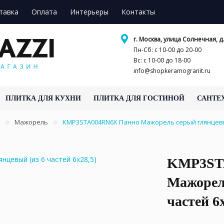
тавка
Оплата
Интерьеры
Контакты
г. Москва, улица Солнечная, д.
Пн-Сб: с 10-00 до 20-00
Вс: с 10-00 до 18-00
info@shopkeramogranit.ru
ПЛИТКА ДЛЯ КУХНИ
ПЛИТКА ДЛЯ ГОСТИНОЙ
САНТЕ
Мажорель
KMP3STA004RN6X Панно Мажорель серый глянцевый 
KMP3ST
Мажорел
частей 6х