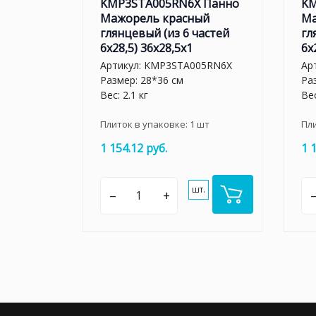
KMP3STA005RN6X Панно
KM
Мажорель красный
Ма
глянцевый (из 6 частей
гл
6х28,5) 36x28,5x1
6х
Артикул:
KMP3STA005RN6X
Ар
Размер: 28*36 см
Ра
Вес: 2.1 кг
Вес
Плиток в упаковке:
1
шт
Пл
1 154.12 руб.
1 
шт.
–
+