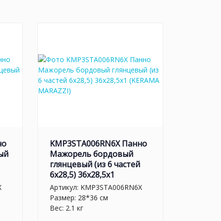
но
KMP3STA006RN6X Панно
ый
Мажорель бордовый
глянцевый (из 6 частей
6х28,5) 36x28,5x1
X
Артикул:
KMP3STA006RN6X
Размер: 28*36 см
Вес: 2.1 кг