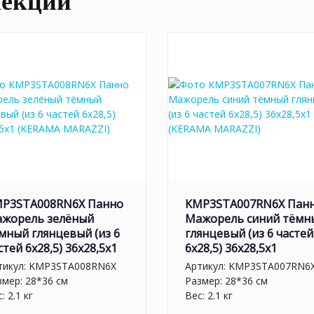
лекции
P3STA008RN6X Панно
KMP3STA007RN6X Пан
жорель зелёный
Мажорель синий тёмн
мный глянцевый (из 6
глянцевый (из 6 частей
стей 6х28,5) 36x28,5x1
6х28,5) 36x28,5x1
тикул:
KMP3STA008RN6X
Артикул:
KMP3STA007RN6
змер: 28*36 см
Размер: 28*36 см
: 2.1 кг
Вес: 2.1 кг