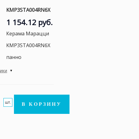
KMP3STA004RN6X
1 154.12 руб.
Керама Марацци
KMP3STA004RN6X
панно
тики
шт.
В КОРЗИНУ