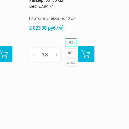
Размер: 60*30 см
Вес: 27.94 кг
Плиток в упаковке:
10
шт
2
2 023.98 руб./м
м2
шт.
–
+
упак.