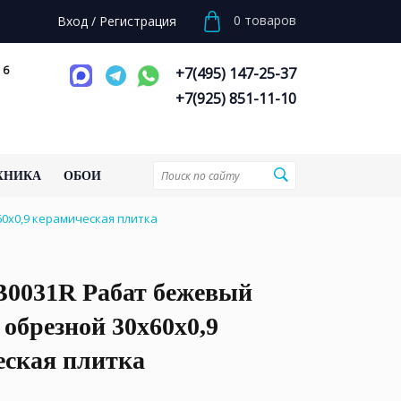
0
товаров
Вход
/
Регистрация
 6
+7(495) 147-25-37
+7(925) 851-11-10
ХНИКА
ОБОИ
0x0,9 керамическая плитка
0031R Рабат бежевый
обрезной 30x60x0,9
еская плитка