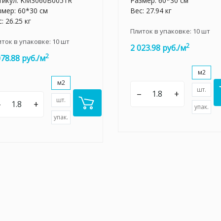
тикул:
KM3060B0051R
Размер: 60*30 см
змер: 60*30 см
Вес: 27.94 кг
: 26.25 кг
Плиток в упаковке:
10
шт
иток в упаковке:
10
шт
2
2 023.98 руб./м
2
078.88 руб./м
м2
м2
шт.
–
+
шт.
–
+
упак.
упак.