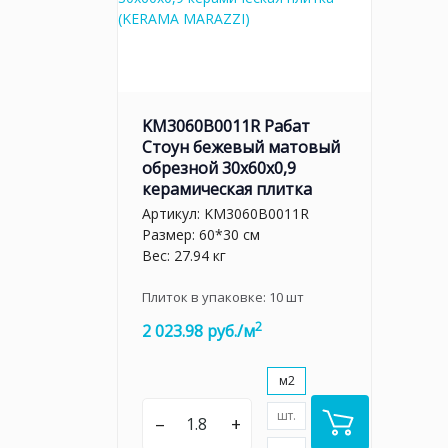
KM3060B0011R Рабат
Стоун бежевый матовый
обрезной 30x60x0,9
керамическая плитка
Артикул:
KM3060B0011R
Размер: 60*30 см
Вес: 27.94 кг
Плиток в упаковке:
10
шт
2
2 023.98 руб./м
м2
шт.
–
+