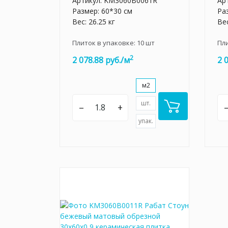
Артикул:
KM3060B0061R
Ар
Размер: 60*30 см
Ра
Вес: 26.25 кг
Вес
Плиток в упаковке:
10
шт
Пл
2
2 078.88 руб./м
2 
м2
шт.
–
+
упак.