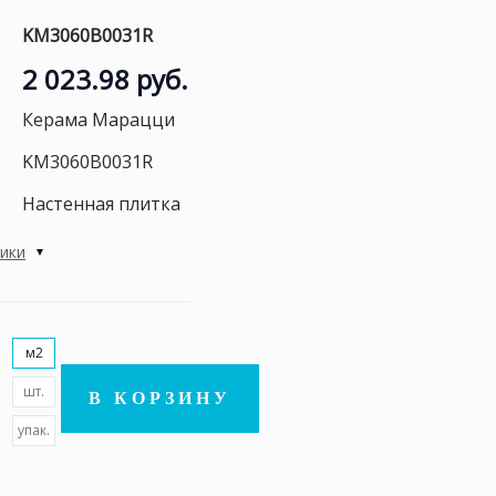
KM3060B0031R
2 023.98 руб.
Керама Марацци
KM3060B0031R
Настенная плитка
тики
м2
шт.
В КОРЗИНУ
упак.