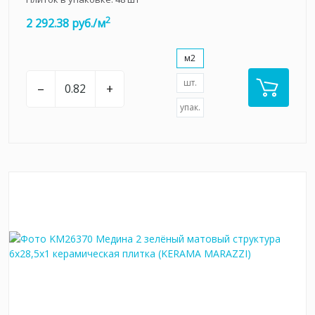
2
2 292.38 руб./м
м2
шт.
–
+
упак.