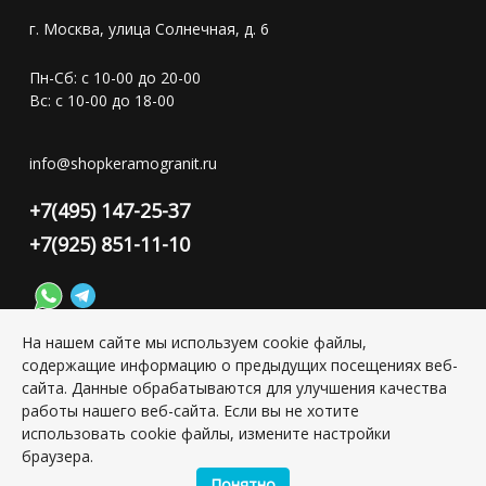
г. Москва, улица Солнечная, д. 6
Пн-Сб: с 10-00 до 20-00
Вс: с 10-00 до 18-00
info@shopkeramogranit.ru
+7(495) 147-25-37
+7(925) 851-11-10
На нашем сайте мы используем cookie файлы,
содержащие информацию о предыдущих посещениях веб-
Конфиденциальность персональной информации
сайта. Данные обрабатываются для улучшения качества
работы нашего веб-сайта. Если вы не хотите
использовать cookie файлы, измените настройки
Copyright © 2026 ИП Григорьян Юлия Сергеевна, ИНН:
501703338416
браузера.
Понятно