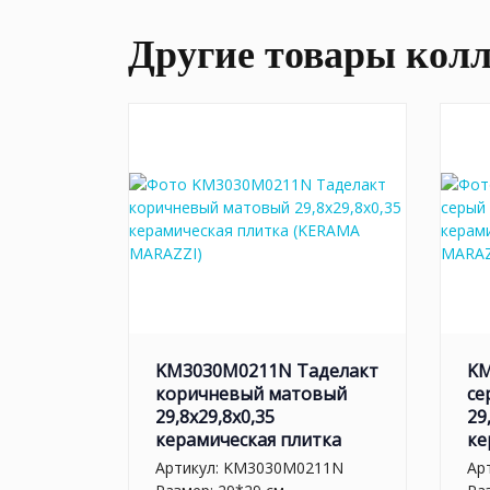
Другие товары кол
KM3030M0211N Таделакт
KM
коричневый матовый
се
29,8x29,8x0,35
29
керамическая плитка
ке
Артикул:
KM3030M0211N
Ар