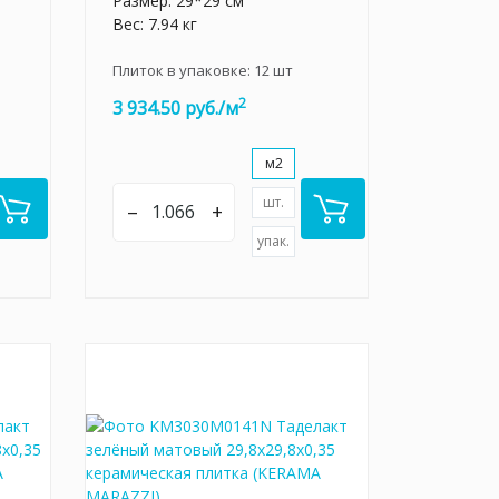
Размер: 29*29 см
Вес: 7.94 кг
Плиток в упаковке:
12
шт
2
3 934.50 руб./м
м2
шт.
–
+
упак.