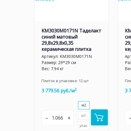
KM3030M0171N Таделакт
KM
синий матовый
си
29,8x29,8x0,35
29
керамическая плитка
ке
Артикул:
KM3030M0171N
Ар
Размер: 29*29 см
Ра
Вес: 7.94 кг
Вес
Плиток в упаковке:
12
шт
Пл
2
3 779.56 руб./м
3 
м2
шт.
–
+
упак.