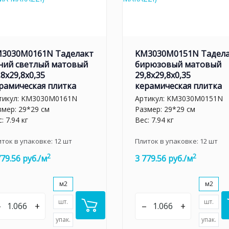
3030M0161N Таделакт
KM3030M0151N Тадел
ний светлый матовый
бирюзовый матовый
,8x29,8x0,35
29,8x29,8x0,35
рамическая плитка
керамическая плитка
тикул:
KM3030M0161N
Артикул:
KM3030M0151N
змер: 29*29 см
Размер: 29*29 см
: 7.94 кг
Вес: 7.94 кг
иток в упаковке:
12
шт
Плиток в упаковке:
12
шт
2
2
779.56 руб./м
3 779.56 руб./м
м2
м2
шт.
шт.
–
+
–
+
упак.
упак.