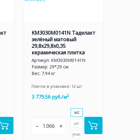
акт
KM3030M0141N Таделакт
зелёный матовый
29,8x29,8x0,35
керамическая плитка
Артикул:
KM3030M0141N
Размер: 29*29 см
Вес: 7.94 кг
Плиток в упаковке:
12
шт
2
3 779.56 руб./м
м2
шт.
–
+
упак.