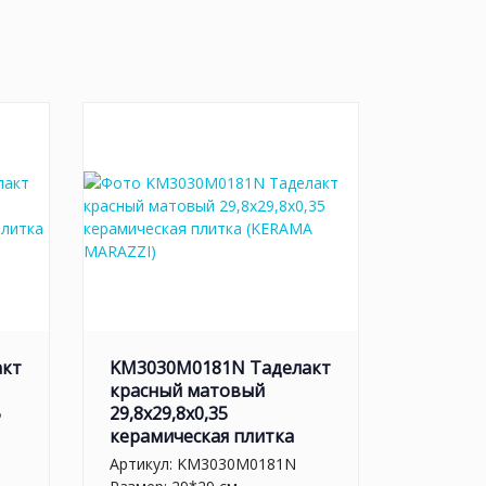
акт
KM3030M0181N Таделакт
красный матовый
5
29,8x29,8x0,35
керамическая плитка
Артикул:
KM3030M0181N