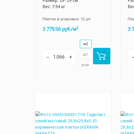
Размер: 29*29 см
Ра
Вес: 7.94 кг
Вес
Плиток в упаковке:
12
шт
Пл
2
3 779.56 руб./м
3 
м2
шт.
–
+
упак.