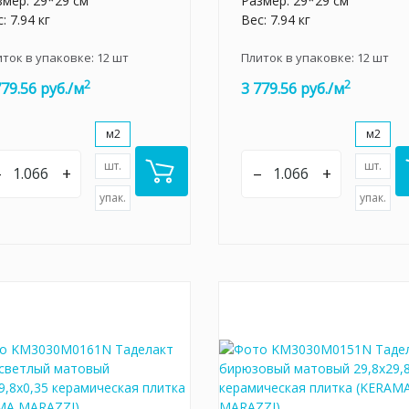
змер: 29*29 см
Размер: 29*29 см
: 7.94 кг
Вес: 7.94 кг
иток в упаковке:
12
шт
Плиток в упаковке:
12
шт
2
2
779.56 руб./м
3 779.56 руб./м
м2
м2
шт.
шт.
–
+
–
+
упак.
упак.