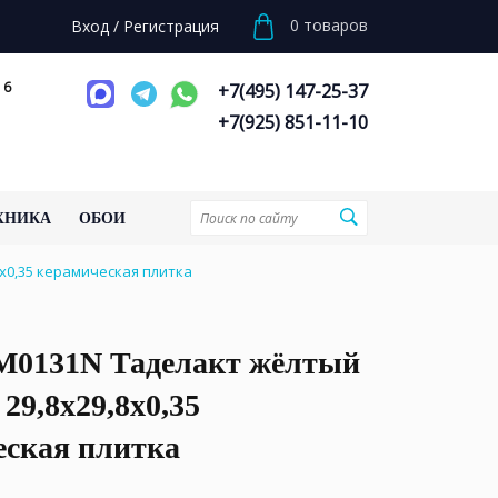
0
товаров
Вход
/
Регистрация
 6
+7(495) 147-25-37
+7(925) 851-11-10
ХНИКА
ОБОИ
x0,35 керамическая плитка
0131N Таделакт жёлтый
29,8x29,8x0,35
еская плитка