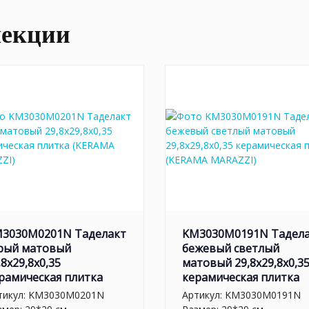
лекции
3030M0201N Таделакт
KM3030M0191N Тадел
рый матовый
бежевый светлый
,8x29,8x0,35
матовый 29,8x29,8x0,3
рамическая плитка
керамическая плитка
тикул:
KM3030M0201N
Артикул:
KM3030M0191N