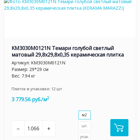
KM3030M0121N Темари голубой светлый
матовый 29,8x29,8x0,35 керамическая плитка
Артикул:
KM3030M0121N
Размер: 29*29 см
Вес: 7.94 кг
Плиток в упаковке:
12
шт
2
3 779.56 руб./м
м2
шт.
–
+
упак.