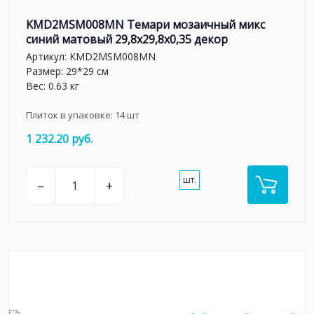
KMD2MSM008MN Темари мозаичный микс
синий матовый 29,8x29,8x0,35 декор
Артикул:
KMD2MSM008MN
Размер: 29*29 см
Вес: 0.63 кг
Плиток в упаковке:
14
шт
1 232.20 руб.
шт.
–
+