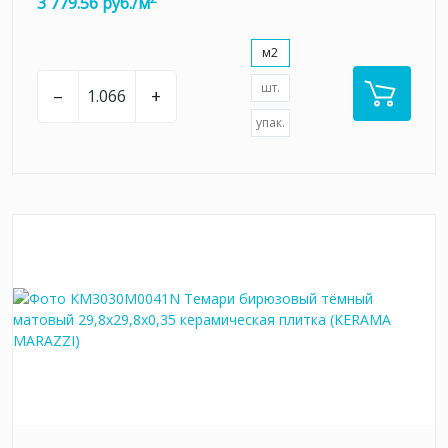
3 779.56 руб./м
м2
шт.
–
+
упак.